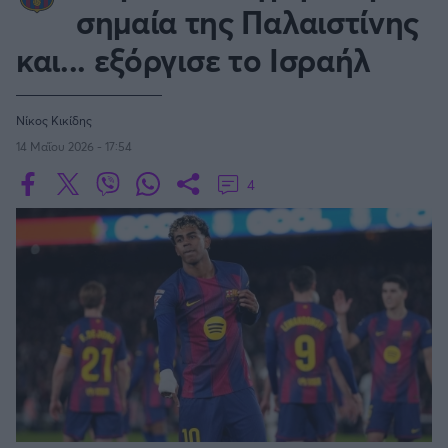
Οδηγός F1
CEV Cup
Τεχνολογία
σημαία της Παλαιστίνης
Παναγιώτης Δαλαταριώφ
Κολύμβηση
ΑΘΛΗΤΙΚΕΣ ΜΕΤΑΔΟΣΕΙΣ
Bundesliga
EuroCup
GMotion WRC
SERIE A
Υγεία
Challenge Cup
και... εξόργισε το Ισραήλ
Ανδρέας Δημάτος
Μπιτς Βόλεϊ
Ligue 1
Mundobasket
GMotion MotoGP
LIVE SCORE
Showbiz
Αντώνης Καλκαβούρας
Κύπελλο Ιταλίας
Ιστιοπλοΐα
Basketaki
Εθνική Ελλάδος
GWOMEN
Αντώνης Καρπετόπουλος
Eurobasket
Κωπηλασία
Νίκος Κικίδης
Μουντιάλ 2026
Δημήτρης Κατσιώνης
LA LIGA
ΑΘΛΗΤΙΚΗ ΗΧΩ
14 Μαΐου 2026 - 17:54
Ξιφασκία
Wyscout Analysis
Γιώργος Κούβαρης
ΕΚΠΟΜΠΕΣ
4
Σκοποβολή
Ευρώπη
COPA DEL REY
Κώστας Νικολακόπουλος
GALACTICOS BY INTERWETTEN
Κόσμος
Πάλη
ΟΜΑΔΕΣ
Γιάννης Πάλλας
GAZZ FLOOR BY NOVIBET
BUNDESLIGA
Νίκος Παπαδογιάννης
Τάε κβον ντο
ΑΕΚ
PODCASTS
POLE POSITION BY ALLWYN
Γιώργος Σακελλαρίου
Τζούντο
ΣΠΛΙΤ
LIGUE 1
OLD SCHOOL
GAZZETTA ACTS
Γιάννης Σερέτης
Ολυμπιακός
Πινγκ - πονγκ
Transfer Stories
ΜΕΤΑΒΙΒΑΣΗ BY NOVIBET
Gazzetta For Her
Σταύρος Σουντουλίδης
GAZZETTA SPECIALS
gMotion
SüPER LIG
Μαχητικά Αθλήματα
Θέμα Ισότητας
Δημήτρης Τομαράς
ΠΑΟΚ
Unique
Πυγμαχία
Για τον Αλέξανδρο
Γιώργος Τσακίρης
Wyscout Analysis
PREMIER LEAGUE Ρωσίας
Άρση Βαρών
#GiatonAlki
Παναθηναϊκός
Μιχάλης Τσαμπάς
InStat Analysis