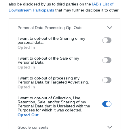
also be disclosed by us to third parties on the
IAB’s List of
Downstream Participants
that may further disclose it to other
savas__79
14/05/2026 - 18:11
third parties.
Τι ειναι αυτα τα ναζιστικα που διαβάζουμε. Απο
Please note that this website/app uses one or more Google
ποτε κάποιος δεν εχει δικαίωμα να πανηγυρίζει
Personal Data Processing Opt Outs
services and may gather and store information including but
με οποια σημαία θέλει; Αν αυριο αποκτησει
not limited to your visit or usage behaviour. You may click to
I want to opt-out of the Sharing of my
δυναμη το παλαιστινιακό Κρατος τι πρέπει να
personal data.
grant or deny consent to Google and its third-party tags to
κανει στο Ισραηλ που σκοτωσε δεκαδες χιλιάδες
Opted In
use your data for below specified purposes in below Google
γυναικόπαιδα και εχει το θρασος να μιλάει για
consent section.
ηθικη και ανθρωπισμό;
I want to opt-out of the Sale of my
Personal Data.
Απάντησε
10
Likes
1
Απαντήσεις
Opted In
I want to opt-out of processing my
Antiagglos2
Personal Data for Targeted Advertising.
14/05/2026 - 22:44
savas__79
Opted In
Φαντάζομαι θα έγραφες το ίδιο και αν
I want to opt-out of Collection, Use,
πανηγύριζε με τη σημαία του Ισραήλ, σωστά;
Retention, Sale, and/or Sharing of my
Αυτό καταλαβαίνω από τη 2η πρότασή σου.
Personal Data that Is Unrelated with the
Purposes for which it was collected.
Απάντησε
3
Likes
0
Απαντήσεις
Opted Out
Google consents