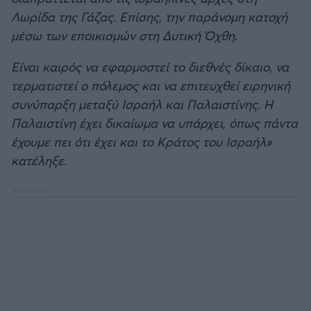
Λωρίδα της Γάζας. Επίσης, την παράνομη κατοχή
μέσω των εποικισμών στη Δυτική Όχθη.
Είναι καιρός να εφαρμοστεί το διεθνές δίκαιο, να
τερματιστεί ο πόλεμος και να επιτευχθεί ειρηνική
συνύπαρξη μεταξύ Ισραήλ και Παλαιστίνης. Η
Παλαιστίνη έχει δικαίωμα να υπάρχει, όπως πάντα
έχουμε πει ότι έχει και το Κράτος του Ισραήλ»
κατέληξε.