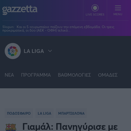
Παράκαμψη προς το κυρίως περιεχόμενο
MENU
LIVE SCORES
Slogun:
Και οι 5 «ευρωπαίοι» παίζουν την επόμενη εβδομάδα. Οι τρεις
προκριματικά, οι δύο (ΑΕΚ - ΟΦΗ) τελικό...
ΠΟΔΟΣΦΑΙΡΟ
LA LIGA
Stoiximan Super League
ΜΠΑΣΚΕΤ
Super League 2
Stoiximan GBL
Όλες οι διοργανώσεις
ΒΟΛΕΪ
Champions League
NEA
EuroLeague
ΠΡΟΓΡΑΜΜΑ
ΒΑΘΜΟΛΟΓΙΕΣ
ΟΜΑΔΕΣ
Novibet Volley League
ΑΛΛΑ ΣΠΟΡ
STOIXIMAN SUPER LEAGUE
Europa League
Champions League
Volley League Γυναικών
Τένις
PLUS
Conference League
NBA
SUPER LEAGUE 2
Pre League
Χάντμπολ
Πολιτική
Κύπελλο Ελλάδας
Εθνική Μπάσκετ
BLOGGERS
Κύπελλο Ανδρών
Πόλο
Κοινωνία
Premier League
PREMIER LEAGUE
Elite League
Νίκος Αθανασίου
ΠΟΔΟΣΦΑΙΡΟ
LA LIGA
ΜΠΑΡΤΣΕΛΟΝΑ
GMOTION
Κύπελλο Γυναικών
Διεθνή
Στίβος
La Liga
Δημήτρης Βέργος
Α1 Γυναικών
Γιαμάλ: Πανηγύρισε με
GMotion F1
Champions League
Viral
FA CUP
ΠΡΩΤΟΣΕΛΙΔΑ
Γυμναστική
Serie A
Βασίλης Βλαχόπουλος
Κύπελλο Ελλάδος