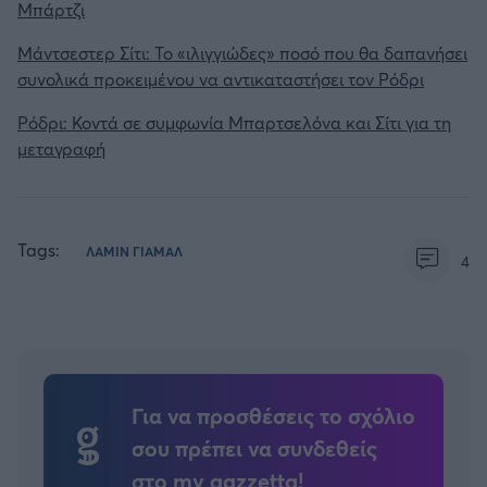
Μπάρτζι
Μάντσεστερ Σίτι: Το «ιλιγγιώδες» ποσό που θα δαπανήσει
συνολικά προκειμένου να αντικαταστήσει τον Ρόδρι
Ρόδρι: Κοντά σε συμφωνία Μπαρτσελόνα και Σίτι για τη
μεταγραφή
Tags:
ΛΑΜΙΝ ΓΙΑΜΑΛ
4
Για να προσθέσεις το σχόλιο
σου πρέπει να συνδεθείς
στο my gazzetta!