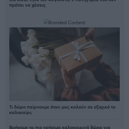
πρέπει να χάσεις
Τι δώρο παίρνουμε όταν μας καλούν σε εξοχικό το
καλοκαίρι;
Βρήκαμε τα πιο χρήσιμα καλοκαιρινά δώρα για