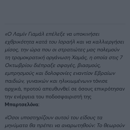
«Ο Λαμίν Γιαμάλ επέλεξε να υποκινήσει
εχθρικότητα κατά του Ισραήλ και να καλλιεργήσει
μίσος, την ώρα που οι στρατιώτες μας πολεμούν
τη τρομοκρατική οργάνωση Χαμάς, η οποία στις 7
Οκτωβρίου διέπραξε σφαγές, βιασμούς,
εμπρησμούς και δολοφονίες εναντίον Εβραίων
παιδιών, γυναικών και ηλικιωμένων»
τόνισε
αρχικά, προτού απευθυνθεί σε όσους επικρότησαν
την ενέργεια του ποδοσφαιριστή της
Μπαρτσελόνα
:
«Όσοι υποστηρίζουν αυτού του είδους τα
μηνύματα θα πρέπει να αναρωτηθούν: Το θεωρούν