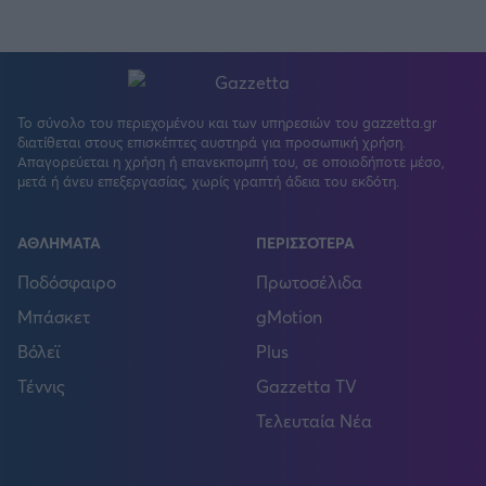
Το σύνολο του περιεχομένου και των υπηρεσιών του gazzetta.gr
διατίθεται στους επισκέπτες αυστηρά για προσωπική χρήση.
Απαγορεύεται η χρήση ή επανεκπομπή του, σε οποιοδήποτε μέσο,
μετά ή άνευ επεξεργασίας, χωρίς γραπτή άδεια του εκδότη.
ΑΘΛΗΜΑΤΑ
ΠΕΡΙΣΣΟΤΕΡΑ
Ποδόσφαιρο
Πρωτοσέλιδα
Μπάσκετ
gMotion
Βόλεϊ
Plus
Τέννις
Gazzetta TV
Τελευταία Νέα