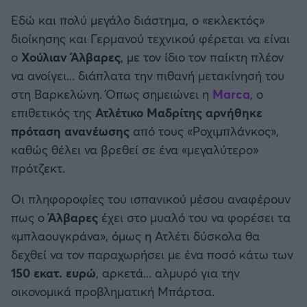
Εδώ και πολύ μεγάλο διάστημα, ο «εκλεκτός»
διοίκησης και Γερμανού τεχνικού φέρεται να είναι
ο
Χούλιαν Άλβαρες
, με τον ίδιο τον παίκτη πλέον
να ανοίγει... διάπλατα την πιθανή μετακίνησή του
στη Βαρκελώνη. Όπως σημειώνει η
Marca
, ο
επιθετικός της
Ατλέτικο Μαδρίτης
αρνήθηκε
πρόταση ανανέωσης
από τους «Ροχιμπλάνκος»,
καθώς θέλει να βρεθεί σε ένα «μεγαλύτερο»
πρότζεκτ.
Οι πληφοροφίες του ισπανικού μέσου αναφέρουν
πως ο
Άλβαρες
έχει στο μυαλό του να φορέσει τα
«μπλαουγκράνα», όμως η Ατλέτι δύσκολα θα
δεχθεί να τον παραχωρήσει με ένα ποσό κάτω των
150 εκατ. ευρώ
, αρκετά... αλμυρό για την
οικονομικά προβληματική Μπάρτσα.