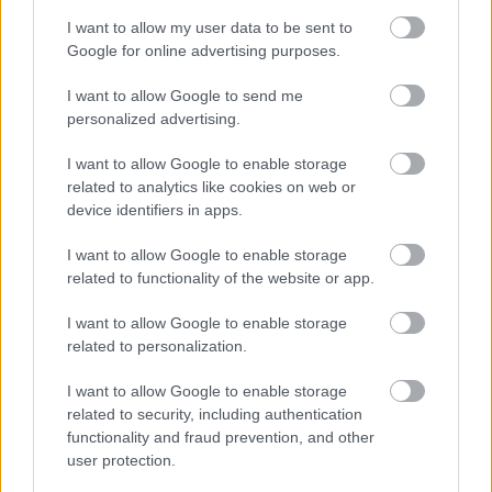
Διάβασε όλα τα
τελευταία νέα
της αθλητικής
επικαιρότητας. Μάθε για όλους τους
live αγώνες σήμερα
I want to allow my user data to be sent to
Google for online advertising purposes.
και δες τις
αθλητικές μεταδόσεις
της ημέρας και της
εβδομάδας μέσα από το υπερπλήρες Πρόγραμμα TV του
I want to allow Google to send me
Gazzetta. Ακολούθησέ μας και στο
Google News
.
personalized advertising.
I want to allow Google to enable storage
related to analytics like cookies on web or
ΔΙΑΒΑΣΕ ΑΚΟΜΗ:
device identifiers in apps.
Μοριέντες για Ρόδρι: «Η Ρεάλ δε χάνει παίκτες τέτοιου
I want to allow Google to enable storage
επιπέδου, δεν ήθελε ποτέ πραγματικά να τον αποκτήσει»
related to functionality of the website or app.
Ρόδρι: Η Σίτι απέρριψε την πρώτη πρόταση της
I want to allow Google to enable storage
Μπαρτσελόνα, ζητάει 75 εκατ. ευρώ!
related to personalization.
Ατζέντης Ρόδρι: «Με σεβασμό στη Ρεάλ, διαλέξαμε
I want to allow Google to enable storage
Μπάρτσα»
related to security, including authentication
functionality and fraud prevention, and other
user protection.