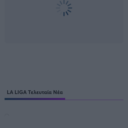
LA LIGA Τελευταία Νέα