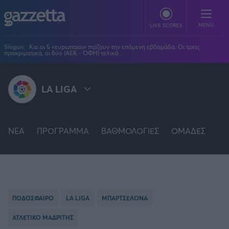
Παράκαμψη προς το κυρίως περιεχόμενο
MENU
LIVE SCORES
Slogun:
Και οι 5 «ευρωπαίοι» παίζουν την επόμενη εβδομάδα. Οι τρεις
προκριματικά, οι δύο (ΑΕΚ - ΟΦΗ) τελικό...
ΠΟΔΟΣΦΑΙΡΟ
LA LIGA
Stoiximan Super League
ΜΠΑΣΚΕΤ
Super League 2
Stoiximan GBL
Όλες οι διοργανώσεις
ΒΟΛΕΪ
Champions League
NEA
EuroLeague
ΠΡΟΓΡΑΜΜΑ
ΒΑΘΜΟΛΟΓΙΕΣ
ΟΜΑΔΕΣ
Novibet Volley League
ΑΛΛΑ ΣΠΟΡ
STOIXIMAN SUPER LEAGUE
Europa League
Champions League
Volley League Γυναικών
Τένις
PLUS
Conference League
NBA
SUPER LEAGUE 2
Pre League
Χάντμπολ
Πολιτική
Κύπελλο Ελλάδας
Εθνική Μπάσκετ
BLOGGERS
Κύπελλο Ανδρών
Πόλο
Κοινωνία
Premier League
PREMIER LEAGUE
Elite League
Νίκος Αθανασίου
ΠΟΔΟΣΦΑΙΡΟ
LA LIGA
ΜΠΑΡΤΣΕΛΟΝΑ
GMOTION
Κύπελλο Γυναικών
Διεθνή
Στίβος
La Liga
Δημήτρης Βέργος
Α1 Γυναικών
GMotion F1
Champions League
ΑΤΛΕΤΙΚΟ ΜΑΔΡΙΤΗΣ
Viral
FA CUP
ΠΡΩΤΟΣΕΛΙΔΑ
Γυμναστική
Serie A
Βασίλης Βλαχόπουλος
Κύπελλο Ελλάδος