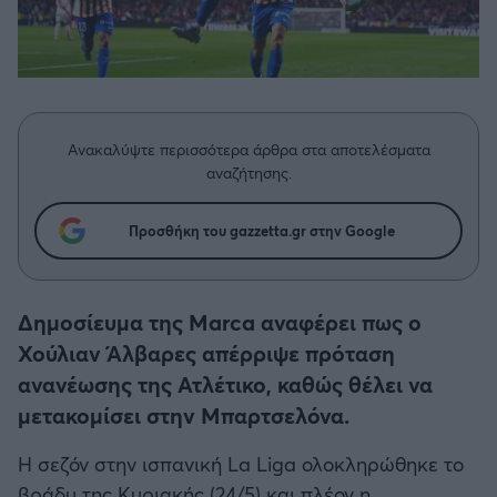
Η μητρότητα στον πάγκο
Δημήτρης Τσορμπατζόγλου
Κύπελλο Γερμανίας
Συνεντεύξεις
Άρης
Μεγάλη μου Αγάπη
Κύπελλο Ελλάδος
Μια Ιστορία από την Πόλη
Λεβαδειακός
CHAMPIONS LEAGUE
Ανακαλύψτε περισσότερα άρθρα στα αποτελέσματα
ΟΦΗ
αναζήτησης.
EUROPA LEAGUE
Βόλος
Προσθήκη του gazzetta.gr στην Google
UEFA NATIONS LEAGUE
Ατρόμητος Αθηνών
COPA AMERICA
Δημοσίευμα της Marca αναφέρει πως ο
Κηφισιά
Χούλιαν Άλβαρες απέρριψε πρόταση
Μουντιάλ 2026
ανανέωσης της Ατλέτικο, καθώς θέλει να
Αστέρας Τρίπολης
μετακομίσει στην Μπαρτσελόνα.
EURO
Παναιτωλικός
Η σεζόν στην ισπανική La Liga ολοκληρώθηκε το
Γ' Εθνική
βράδυ της Κυριακής (24/5) και πλέον η