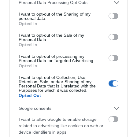
Please note that this website/app uses one or more Google
Personal Data Processing Opt Outs
services and may gather and store information including but
with Simeone, as
not limited to your visit or usage behaviour. You may click to
I want to opt-out of the Sharing of my
personal data.
grant or deny consent to Google and its third-party tags to
their…
Opted In
use your data for below specified purposes in below Google
pic.twitter.com/vxjkzdBFs
consent section.
I want to opt-out of the Sale of my
Personal Data.
Opted In
— Atletico Universe
I want to opt-out of processing my
Personal Data for Targeted Advertising.
Opted In
May
(@atletiuniverse)
I want to opt-out of Collection, Use,
25, 2026
Retention, Sale, and/or Sharing of my
Personal Data that Is Unrelated with the
Purposes for which it was collected.
Opted Out
Google consents
I want to allow Google to enable storage
related to advertising like cookies on web or
device identifiers in apps.