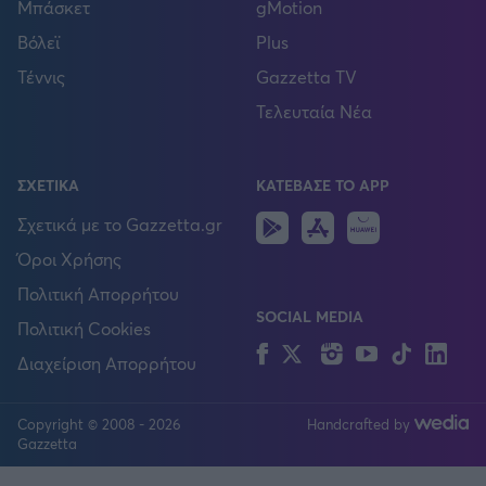
Μπάσκετ
gMotion
Βόλεϊ
Plus
Τέννις
Gazzetta TV
Τελευταία Νέα
ΣΧΕΤΙΚΑ
ΚΑΤΕΒΑΣΕ ΤΟ APP
Android
IOS
Huawei
Σχετικά με το Gazzetta.gr
Όροι Χρήσης
Πολιτική Απορρήτου
SOCIAL MEDIA
Πολιτική Cookies
Facebook
Twitter
Instagram
YouTube
TikTok
Lin
Διαχείριση Απορρήτου
Copyright © 2008 - 2026
Handcrafted by
FOLLOW US
Gazzetta