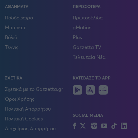
ΑΘΛΗΜΑΤΑ
ΠΕΡΙΣΣΟΤΕΡΑ
Ποδόσφαιρο
Πρωτοσέλιδα
Μπάσκετ
gMotion
Βόλεϊ
Plus
Τέννις
Gazzetta TV
Τελευταία Νέα
ΣΧΕΤΙΚΑ
ΚΑΤΕΒΑΣΕ ΤΟ APP
Android
IOS
Huawei
Σχετικά με το Gazzetta.gr
Όροι Χρήσης
Πολιτική Απορρήτου
SOCIAL MEDIA
Πολιτική Cookies
Facebook
Twitter
Instagram
YouTube
TikTok
Lin
Διαχείριση Απορρήτου