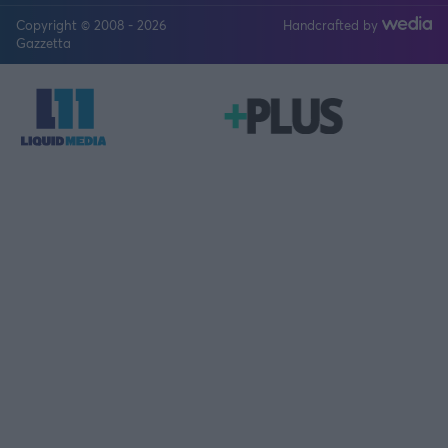
Copyright © 2008 - 2026
Handcrafted by
FOLLOW US
Gazzetta