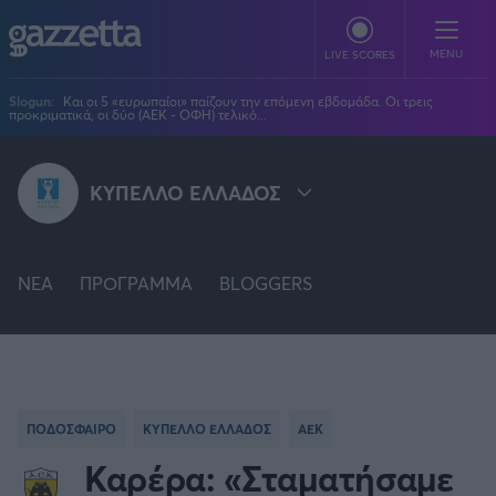
Παράκαμψη προς το κυρίως περιεχόμενο
MENU
LIVE SCORES
Slogun:
Και οι 5 «ευρωπαίοι» παίζουν την επόμενη εβδομάδα. Οι τρεις
προκριματικά, οι δύο (ΑΕΚ - ΟΦΗ) τελικό...
ΠΟΔΟΣΦΑΙΡΟ
ΚΥΠΕΛΛΟ ΕΛΛΑΔΟΣ
Stoiximan Super League
ΜΠΑΣΚΕΤ
Super League 2
Stoiximan GBL
Όλες οι διοργανώσεις
ΒΟΛΕΪ
Champions League
NEA
EuroLeague
ΠΡΟΓΡΑΜΜΑ
BLOGGERS
Novibet Volley League
ΑΛΛΑ ΣΠΟΡ
STOIXIMAN SUPER LEAGUE
Europa League
Champions League
Volley League Γυναικών
Τένις
PLUS
Conference League
NBA
SUPER LEAGUE 2
Pre League
Χάντμπολ
Πολιτική
Κύπελλο Ελλάδας
Εθνική Μπάσκετ
BLOGGERS
Κύπελλο Ανδρών
Πόλο
Κοινωνία
Premier League
PREMIER LEAGUE
Elite League
Νίκος Αθανασίου
ΠΟΔΟΣΦΑΙΡΟ
ΚΥΠΕΛΛΟ ΕΛΛΑΔΟΣ
ΑΕΚ
GMOTION
Κύπελλο Γυναικών
Διεθνή
Στίβος
La Liga
Δημήτρης Βέργος
Α1 Γυναικών
Καρέρα: «Σταματήσαμε
GMotion F1
Champions League
Viral
FA CUP
ΠΡΩΤΟΣΕΛΙΔΑ
Γυμναστική
Serie A
Βασίλης Βλαχόπουλος
Κύπελλο Ελλάδος