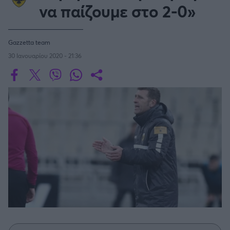
Οδηγός F1
CEV Cup
Τεχνολογία
να παίζουμε στο 2-0»
Παναγιώτης Δαλαταριώφ
Κολύμβηση
ΑΘΛΗΤΙΚΕΣ ΜΕΤΑΔΟΣΕΙΣ
Bundesliga
EuroCup
GMotion WRC
SERIE A
Υγεία
Challenge Cup
Ανδρέας Δημάτος
Μπιτς Βόλεϊ
Ligue 1
Mundobasket
GMotion MotoGP
LIVE SCORE
Showbiz
Αντώνης Καλκαβούρας
Gazzetta team
Κύπελλο Ιταλίας
Ιστιοπλοΐα
Basketaki
Εθνική Ελλάδος
GWOMEN
Αντώνης Καρπετόπουλος
30 Ιανουαρίου 2020 - 21:36
Eurobasket
Κωπηλασία
Μουντιάλ 2026
Δημήτρης Κατσιώνης
LA LIGA
ΑΘΛΗΤΙΚΗ ΗΧΩ
Ξιφασκία
Wyscout Analysis
Γιώργος Κούβαρης
ΕΚΠΟΜΠΕΣ
Σκοποβολή
Ευρώπη
COPA DEL REY
Κώστας Νικολακόπουλος
GALACTICOS BY INTERWETTEN
Κόσμος
Πάλη
ΟΜΑΔΕΣ
Γιάννης Πάλλας
GAZZ FLOOR BY NOVIBET
BUNDESLIGA
Νίκος Παπαδογιάννης
Τάε κβον ντο
ΑΕΚ
PODCASTS
POLE POSITION BY ALLWYN
Γιώργος Σακελλαρίου
Τζούντο
ΣΠΛΙΤ
LIGUE 1
OLD SCHOOL
GAZZETTA ACTS
Γιάννης Σερέτης
Ολυμπιακός
Πινγκ - πονγκ
Transfer Stories
ΜΕΤΑΒΙΒΑΣΗ BY NOVIBET
Gazzetta For Her
Σταύρος Σουντουλίδης
GAZZETTA SPECIALS
gMotion
SüPER LIG
Μαχητικά Αθλήματα
Θέμα Ισότητας
Δημήτρης Τομαράς
ΠΑΟΚ
Unique
Πυγμαχία
Για τον Αλέξανδρο
Γιώργος Τσακίρης
Wyscout Analysis
PREMIER LEAGUE Ρωσίας
Άρση Βαρών
#GiatonAlki
Παναθηναϊκός
Μιχάλης Τσαμπάς
InStat Analysis