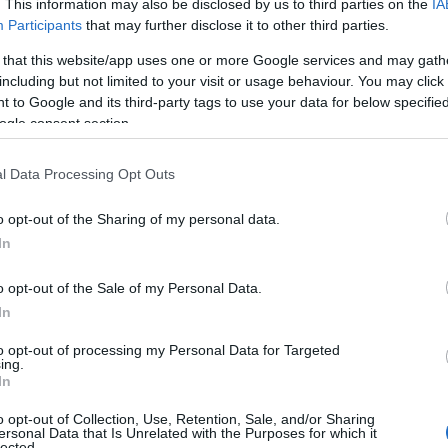
σε τελικό Κυπέλλου. Οι «πράσινοι»
. This information may also be disclosed by us to third parties on the
IA
Participants
that may further disclose it to other third parties.
 στους δύο προηγούμενους τελικούς
κεκριμένες ομάδες.
 that this website/app uses one or more Google services and may gath
including but not limited to your visit or usage behaviour. You may click 
 to Google and its third-party tags to use your data for below specifi
α πρωτάθλημα που κατέκτησε
ο ΠΑΟΚ με νίκη 2-1
ogle consent section.
,
το βάρος των φίλων του ποδοσφαίρου πέφτει στο
λίγες ώρες στο στο Πανθεσσαλικό. Στο γήπεδο του
l Data Processing Opt Outs
 3η φορά αντιμέτωποι σε έναν τελικό με τους
o opt-out of the Sharing of my personal data.
 στα προηγούμενα παιχνίδια απέναντι στους
In
o opt-out of the Sale of my Personal Data.
In
to opt-out of processing my Personal Data for Targeted
ing.
In
o opt-out of Collection, Use, Retention, Sale, and/or Sharing
ersonal Data that Is Unrelated with the Purposes for which it
lected.