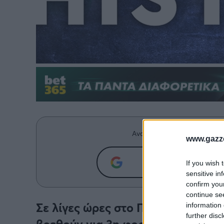
Ανακαλύψτε περισσότερα άρ
www.gazze
Προσθήκη του g
If you wish 
sensitive in
confirm you
continue se
Σε λίγες ώρες στο Πανθεσσαλικό 
information 
further disc