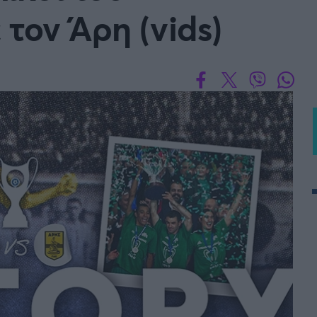
τον Άρη (vids)
 PORTUGAL BETCLIC
Α' Εθνική Γυναικών