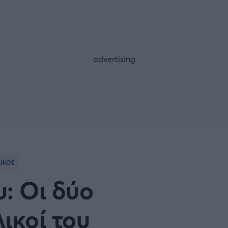
Μια Ιστο
Μιχάλης Τσαμπάς
Δημήτρης Τσ
 A
Κύπελλο Ιταλίας
Άρση Βαρών
ESLIGA
LIGUE 1
λο Γερμανίας
Κύπελλο Ελλάδος
FOLLOW US
 NATIONS LEAGUE
COPA AMERICA
ική
Προκριματικά MUNDIAL 2
ΙΚΟΣ
ή Φιλικά
Ποδόσφαιρο Γυναικών
: Οι δύο
EREDIVISIE
ικοί του