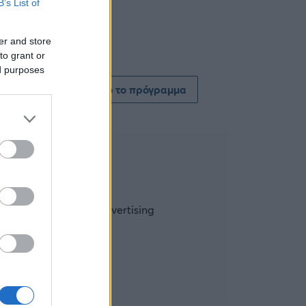
B’s List of
er and store
to grant or
ed purposes
Δείτε όλο το πρόγραμμα