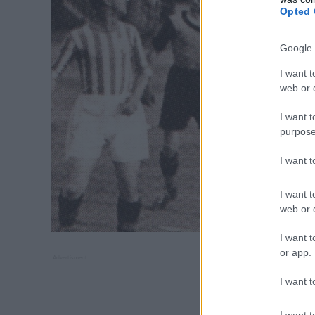
Opted 
Google 
I want t
web or d
I want t
purpose
I want 
I want t
web or d
I want t
or app.
I want t
I want t