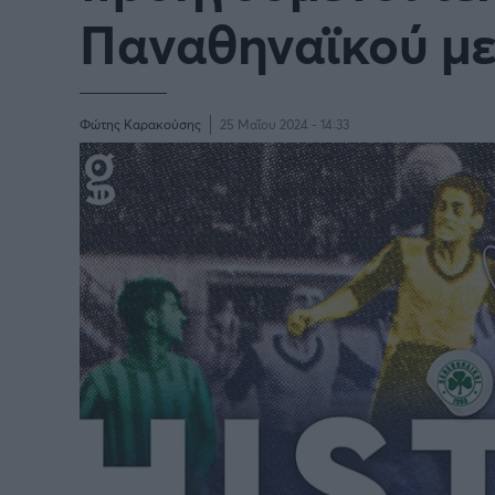
Παγκόσμιο Κύπελλο Συλλόγων
Παναθηναϊκού με 
LIGA
2025
Φώτης Καρακούσης
25 Μαΐου 2024 - 14:33