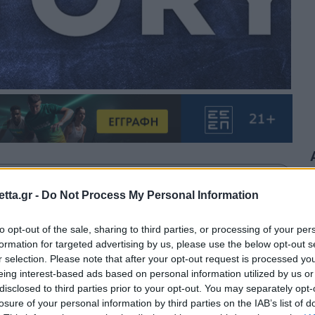
θρα στα αποτελέσματα αναζήτησης.
tta.gr -
Do Not Process My Personal Information
azzetta.gr στην Google
to opt-out of the sale, sharing to third parties, or processing of your per
formation for targeted advertising by us, please use the below opt-out s
r selection. Please note that after your opt-out request is processed y
eing interest-based ads based on personal information utilized by us or
ο Παναθηναϊκός και ο Άρης θα
disclosed to third parties prior to your opt-out. You may separately opt-
losure of your personal information by third parties on the IAB’s list of