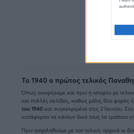
authenti
Το 1940 ο πρώτος τελικός Παναθη
Όπως αναφέραμε και πριν η ιστορία με τελικ
και πολλές σελίδες, καθώς μόλις δύο φορές 
του 1940
και συγκεκριμένα στις 2 Ιουνίου. Στ
κατάφεραν να κάνουν δικό τους το τρόπαιο επ
Πριν ασχοληθούμε με τον τελικό, αρχικά οι δ