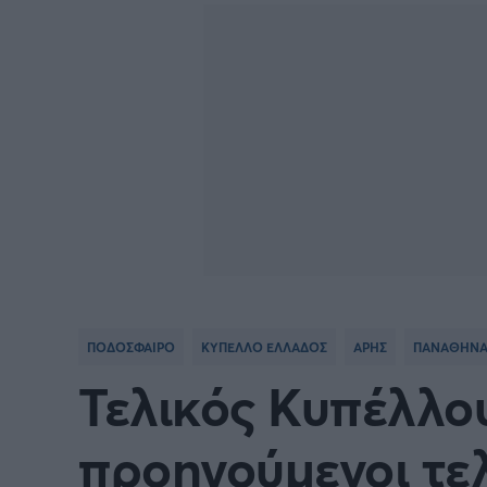
Γιώργος Τσακίρης
FA CUP
SERIE
Πυγμαχία
COPA DEL REY
BUND
PREMIER LEAGUE Ρωσίας
Κύπελ
EUROPA LEAGUE
UEFA
EURO
Γ' Εθν
ΠΟΔΟΣΦΑΙΡΟ
ΚΥΠΕΛΛΟ ΕΛΛΑΔΟΣ
ΑΡΗΣ
ΠΑΝΑΘΗΝΑ
CONFERENCE LEAGUE
Διεθν
Τελικός Κυπέλλου
COPA AFRICA
MLS
προηγούμενοι τελ