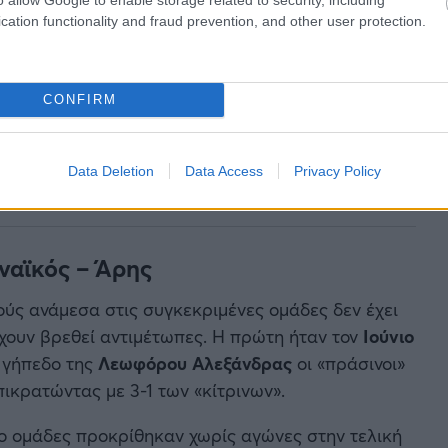
cation functionality and fraud prevention, and other user protection.
CONFIRM
Data Deletion
Data Access
Privacy Policy
ναϊκός – Άρης
ούς ανάμεσα στις συγκεκριμένες ομάδες δεν έχει
έχουν βρεθεί αντιμέτωπες. Η πρώτη ήταν τον
Ιούνιο
ο γήπεδο της
Λεωφόρου Αλεξάνδρας
οι «πράσινοι»
ικρατώντας με 3-1 των «κίτρινων».
ύο ομάδες προκρίθηκαν χωρίς αγώνες στην τελική