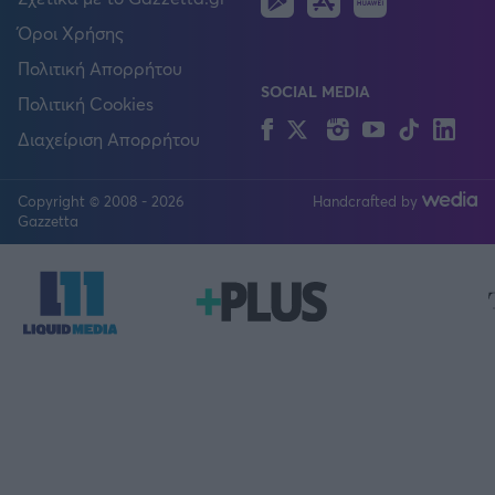
Android
IOS
Όροι Χρήσης
Πολιτική Απορρήτου
SOCIAL MEDIA
Πολιτική Cookies
Facebook
Twitter
Instagram
YouTube
TikTok
Lin
Διαχείριση Απορρήτου
Copyright © 2008 - 2026
Handcrafted by
FOLLOW US
Gazzetta