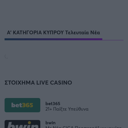
Α' ΚΑΤΗΓΟΡΙΑ ΚΥΠΡΟΥ Τελευταία Νέα
ΣΤΟΙΧΗΜΑ LIVE CASINO
bet365
21+ Παίξτε Υπεύθυνα
bwin
Με Νέα GIGA Προσφορά* γνωριμίας