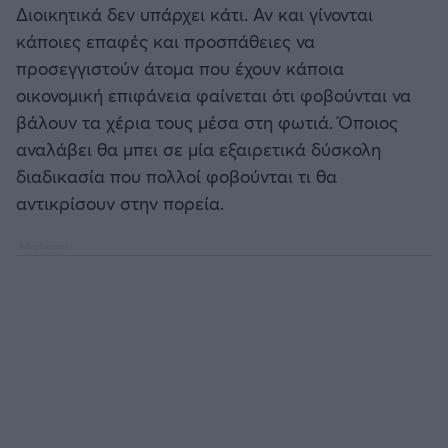
Διοικητικά δεν υπάρχει κάτι. Αν και γίνονται
κάποιες επαφές και προσπάθειες να
προσεγγιστούν άτομα που έχουν κάποια
οικονομική επιφάνεια φαίνεται ότι φοβούνται να
βάλουν τα χέρια τους μέσα στη φωτιά. Όποιος
αναλάβει θα μπει σε μία εξαιρετικά δύσκολη
διαδικασία που πολλοί φοβούνται τι θα
αντικρίσουν στην πορεία.