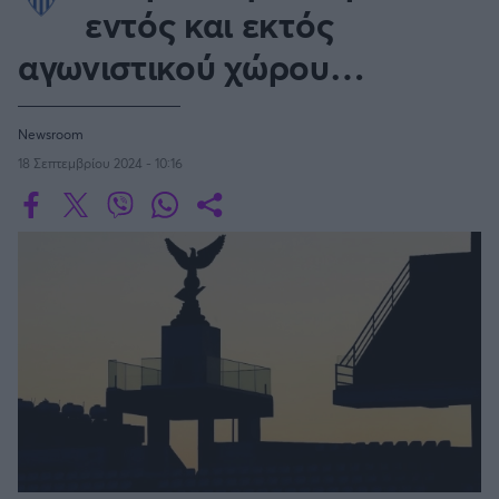
Οδηγός F1
CEV Cup
Τεχνολογία
εντός και εκτός
Παναγιώτης Δαλαταριώφ
Κολύμβηση
ΑΘΛΗΤΙΚΕΣ ΜΕΤΑΔΟΣΕΙΣ
Bundesliga
EuroCup
GMotion WRC
SERIE A
Υγεία
Challenge Cup
αγωνιστικού χώρου…
Ανδρέας Δημάτος
Μπιτς Βόλεϊ
Ligue 1
Mundobasket
GMotion MotoGP
LIVE SCORE
Showbiz
Αντώνης Καλκαβούρας
Κύπελλο Ιταλίας
Ιστιοπλοΐα
Basketaki
Εθνική Ελλάδος
GWOMEN
Αντώνης Καρπετόπουλος
Eurobasket
Κωπηλασία
Newsroom
Μουντιάλ 2026
Δημήτρης Κατσιώνης
LA LIGA
ΑΘΛΗΤΙΚΗ ΗΧΩ
18 Σεπτεμβρίου 2024 - 10:16
Ξιφασκία
Wyscout Analysis
Γιώργος Κούβαρης
ΕΚΠΟΜΠΕΣ
Σκοποβολή
Ευρώπη
COPA DEL REY
Κώστας Νικολακόπουλος
GALACTICOS BY INTERWETTEN
Κόσμος
Πάλη
ΟΜΑΔΕΣ
Γιάννης Πάλλας
GAZZ FLOOR BY NOVIBET
BUNDESLIGA
Νίκος Παπαδογιάννης
Τάε κβον ντο
ΑΕΚ
PODCASTS
POLE POSITION BY ALLWYN
Γιώργος Σακελλαρίου
Τζούντο
ΣΠΛΙΤ
LIGUE 1
OLD SCHOOL
GAZZETTA ACTS
Γιάννης Σερέτης
Ολυμπιακός
Πινγκ - πονγκ
Transfer Stories
ΜΕΤΑΒΙΒΑΣΗ BY NOVIBET
Gazzetta For Her
Σταύρος Σουντουλίδης
GAZZETTA SPECIALS
gMotion
SüPER LIG
Μαχητικά Αθλήματα
Θέμα Ισότητας
Δημήτρης Τομαράς
ΠΑΟΚ
Unique
Πυγμαχία
Για τον Αλέξανδρο
Γιώργος Τσακίρης
Wyscout Analysis
PREMIER LEAGUE Ρωσίας
Άρση Βαρών
#GiatonAlki
Παναθηναϊκός
Μιχάλης Τσαμπάς
InStat Analysis