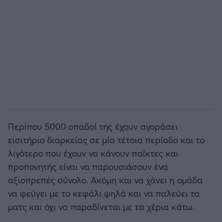
Περίπου 5000 οπαδοί της έχουν αγοράσει
εισιτήριο διαρκείας σε μία τέτοια περίοδο και το
λιγότερο που έχουν να κάνουν παίκτες και
προπονητής είναι να παρουσιάσουν ένα
αξιοπρεπές σύνολο. Ακόμη και να χάνει η ομάδα
να φεύγει με το κεφάλι ψηλά και να παλεύει τα
ματς και όχι να παραδίνεται με τα χέρια κάτω.