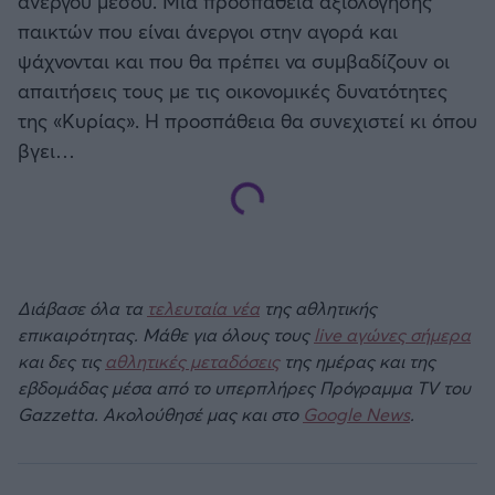
άνεργου μέσου. Μία προσπάθεια αξιολόγησης
παικτών που είναι άνεργοι στην αγορά και
ψάχνονται και που θα πρέπει να συμβαδίζουν οι
απαιτήσεις τους με τις οικονομικές δυνατότητες
της «Κυρίας». Η προσπάθεια θα συνεχιστεί κι όπου
βγει…
Διάβασε όλα τα
τελευταία νέα
της αθλητικής
επικαιρότητας. Μάθε για όλους τους
live αγώνες σήμερα
και δες τις
αθλητικές μεταδόσεις
της ημέρας και της
εβδομάδας μέσα από το υπερπλήρες Πρόγραμμα TV του
Gazzetta. Ακολούθησέ μας και στο
Google News
.