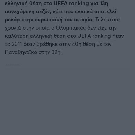
ελληνική θέση στο UEFA ranking για 13η
συνεχόμενη σεζόν, κάτι που φυσικά αποτελεί
ρεκόρ στην ευρωπαϊκή του ιστορία
. Τελευταία
χρονιά στην οποία ο Ολυμπιακός δεν είχε την
καλύτερη ελληνική θέση στο UEFA ranking ήταν
το 2011 όταν βρέθηκε στην 40η θέση με τον
Παναθηναϊκό στην 32η!