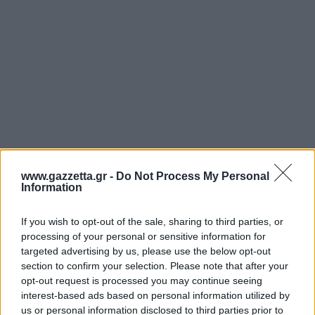
www.gazzetta.gr -
Do Not Process My Personal
Information
If you wish to opt-out of the sale, sharing to third parties, or
processing of your personal or sensitive information for
targeted advertising by us, please use the below opt-out
section to confirm your selection. Please note that after your
opt-out request is processed you may continue seeing
interest-based ads based on personal information utilized by
us or personal information disclosed to third parties prior to