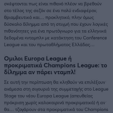
σκέφτονται πως είναι πιθανό πλέον να βρεθούν
στο τέλος της σεζόν σε ένα πολύ ενδιαφέρον,
θριαμβευτικό και… προκλητικό, πλην όμως
δύσκολο δίλημμα από τη στιγμή που έχουν λογικές
πιθανότητες για ένα πρωτόγνωρο για τα ελληνικά
δεδομένα «νταμπλ» με κατάκτηση του Conference
League και του πρωταθλήματος Ελλάδας…
Ομιλοι Europa League ή
προκριματικά Champions League: το
δίλημμα αν πάρει νταμπλ!
Σε αυτή την περίπτωση θα κληθούν να επιλέξουν
ανάμεσα στη σιγουριά της συμμετοχής στο League
Stage του νέου Europa League (απευθείας
πρόκριση χωρίς καλοκαιρινά προκριματικά) ή αν
θα… τζογάρουν στα προκριματικά του Champions