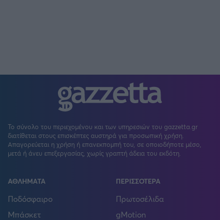
Το σύνολο του περιεχομένου και των υπηρεσιών του gazzetta.gr
διατίθεται στους επισκέπτες αυστηρά για προσωπική χρήση.
Απαγορεύεται η χρήση ή επανεκπομπή του, σε οποιοδήποτε μέσο,
μετά ή άνευ επεξεργασίας, χωρίς γραπτή άδεια του εκδότη.
ΑΘΛΗΜΑΤΑ
ΠΕΡΙΣΣΟΤΕΡΑ
Ποδόσφαιρο
Πρωτοσέλιδα
Μπάσκετ
gMotion