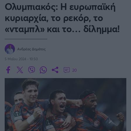
Οδηγός F1
CEV Cup
Τεχνολογία
Ολυμπιακός: Η ευρωπαϊκή
Παναγιώτης Δαλαταριώφ
Κολύμβηση
ΑΘΛΗΤΙΚΕΣ ΜΕΤΑΔΟΣΕΙΣ
Bundesliga
EuroCup
GMotion WRC
SERIE A
Υγεία
Challenge Cup
κυριαρχία, το ρεκόρ, το
Ανδρέας Δημάτος
Μπιτς Βόλεϊ
Ligue 1
Mundobasket
GMotion MotoGP
LIVE SCORE
Showbiz
Αντώνης Καλκαβούρας
«νταμπλ» και το… δίλημμα!
Κύπελλο Ιταλίας
Ιστιοπλοΐα
Basketaki
Εθνική Ελλάδος
GWOMEN
Αντώνης Καρπετόπουλος
Eurobasket
Κωπηλασία
Μουντιάλ 2026
Δημήτρης Κατσιώνης
LA LIGA
ΑΘΛΗΤΙΚΗ ΗΧΩ
Ξιφασκία
Wyscout Analysis
Γιώργος Κούβαρης
Ανδρέας Δημάτος
ΕΚΠΟΜΠΕΣ
Σκοποβολή
Ευρώπη
COPA DEL REY
Κώστας Νικολακόπουλος
5 Μαΐου 2024 - 10:50
GALACTICOS BY INTERWETTEN
Κόσμος
Πάλη
ΟΜΑΔΕΣ
Γιάννης Πάλλας
20
GAZZ FLOOR BY NOVIBET
BUNDESLIGA
Νίκος Παπαδογιάννης
Τάε κβον ντο
ΑΕΚ
PODCASTS
POLE POSITION BY ALLWYN
Γιώργος Σακελλαρίου
Τζούντο
ΣΠΛΙΤ
LIGUE 1
OLD SCHOOL
GAZZETTA ACTS
Γιάννης Σερέτης
Ολυμπιακός
Πινγκ - πονγκ
Transfer Stories
ΜΕΤΑΒΙΒΑΣΗ BY NOVIBET
Gazzetta For Her
Σταύρος Σουντουλίδης
GAZZETTA SPECIALS
gMotion
SüPER LIG
Μαχητικά Αθλήματα
Θέμα Ισότητας
Δημήτρης Τομαράς
ΠΑΟΚ
Unique
Πυγμαχία
Για τον Αλέξανδρο
Γιώργος Τσακίρης
Wyscout Analysis
PREMIER LEAGUE Ρωσίας
Άρση Βαρών
#GiatonAlki
Παναθηναϊκός
Μιχάλης Τσαμπάς
InStat Analysis