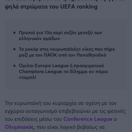
Καλαμάτα
ψηλά στρώματα του UEFA ranking
Προκριματικά MUNDIAL 2026
Ηρακλής
Προκριματικά EURO
Πρωτιά για 13η σερί σεζόν μεταξύ των
Μπαρτσελόνα
ελληνικών ομάδων
CONFERENCE LEAGUE
Το ρεκόρ στις «ευρωπαϊκές» νίκες που πήρε
Ρεάλ Μαδρίτης
μαζί με τον ΠΑΟΚ από τον Παναθηναϊκό
Διεθνή Φιλικά
Ομιλοι Europa League ή προκριματικά
Ατλέτικο Μαδρίτης
Champions League: το δίλημμα αν πάρει
Ποδόσφαιρο Γυναικών
νταμπλ!
Μάντσεστερ Γιουνάιτεντ
EFL CUP
Μάντσεστερ Σίτι
Την ευρωπαϊκή του κυριαρχία σε σχέση με τον
COPA AFRICA
εγχώριο ανταγωνισμό επιβεβαιώνει με τις φετινές
Λίβερπουλ
του επιδόσεις μέσω του
Conference League
ο
MLS
Ολυμπιακός
, που είναι λογικό βεβαίως να
Τσέλσι