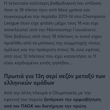
Η τελευταία καλύτερη βαθμολογική του επίδοση
ήταν οι 18 πόντοι πριν από δέκα χρόνια και
συγκεκριμένα την περίοδο 2013-14 στο Champions
League όταν είχε φτάσει μέχρι τους 16 και είχε
αποκλειστεί από την Μάντσεστερ Γιουνάιτεντ.
Τότε βεβαίως από τους 18 πόντους οι εννιά είχαν
προέλθει από τα μπόνους της συμμετοχής στους
ομίλους και την πρόκριση στους 16, ενώ εφέτος
από τους 12 πόντους που έχει κατακτήσει οι 11
είναι κερδισμένοι εντός γηπέδου…
Πρωτιά για 13η σερί σεζόν μεταξύ των
ελληνικών ομάδων
Aπό την άλλη πλευρά ο Ολυμπιακός με την
εφετινή του πορεία
ξεπέρασε την αμφισβήτηση
από τον ΠΑΟΚ και διατήρησε την πρώτη