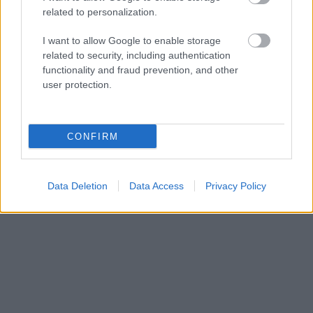
πρόπερσι όταν ο ΠΑΟΚ είχε φτάσει και πάλι
related to personalization.
στους οχτώ του Conference…
I want to allow Google to enable storage
Σε κάθε περίπτωση στο σύνολο των 142,5 βαθμών
related to security, including authentication
functionality and fraud prevention, and other
που αποτελούν τον ελληνικό συντελεστή 5ετίας, οι
user protection.
63,5 έχουν κατακτηθεί από τον Ολυμπιακό που
σημαίνει πολύ απλά ότι είναι δικό του το 44,5%
του τρέχοντος ελληνικού συντελεστή της 17ης
CONFIRM
Ελλάδας στη βαθμολογία της UEFA!
Data Deletion
Data Access
Privacy Policy