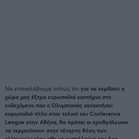
Να επαναλάβουμε απλώς ότι
για να κερδίσει η
χώρα μας έξτρα ευρωπαϊκό εισιτήριο στο
ενδεχόμενο που ο Ολυμπιακός κατακτήσει
ευρωπαϊκό τίτλο στον τελικό του Conference
League στην Αθήνα, θα πρέπει οι ερυθρόλευκοι
να τερματίσουν στην τέταρτη θέση των
ελληνικών play offs με κυπελλούχο τον Αρη…