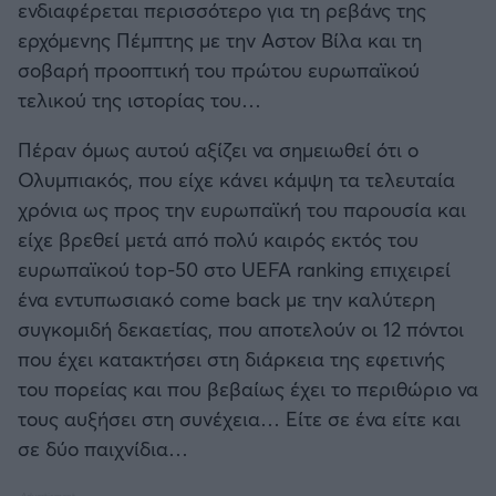
ενδιαφέρεται περισσότερο για τη ρεβάνς της
EREDIVISIE
ερχόμενης Πέμπτης με την Αστον Βίλα και τη
Άρσεναλ
σοβαρή προοπτική του πρώτου ευρωπαϊκού
CYPRUS LEAGUE BY STOIXIMAN
τελικού της ιστορίας του…
Γιουβέντους
Παγκόσμιο Κύπελλο Συλλόγων 2025
Πέραν όμως αυτού αξίζει να σημειωθεί ότι ο
Μίλαν
Ολυμπιακός, που είχε κάνει κάμψη τα τελευταία
LIGA PORTUGAL BETCLIC
χρόνια ως προς την ευρωπαϊκή του παρουσία και
Ίντερ
είχε βρεθεί μετά από πολύ καιρός εκτός του
Α' Εθνική Γυναικών
ευρωπαϊκού top-50 στο UEFA ranking επιχειρεί
Μπάγερν Μονάχου
ένα εντυπωσιακό come back με την καλύτερη
SUPER CUP Ελλάδας
συγκομιδή δεκαετίας, που αποτελούν οι 12 πόντοι
Παρί Σεν Ζερμέν
που έχει κατακτήσει στη διάρκεια της εφετινής
του πορείας και που βεβαίως έχει το περιθώριο να
τους αυξήσει στη συνέχεια… Είτε σε ένα είτε και
σε δύο παιχνίδια…