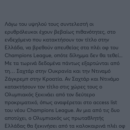
Λόγω του υψηλού τους συντελεστή οι
ερυθρόλευκοι έχουν βεβαίως πιθανότητες, στο
ενδεχόμενο που κατακτήσουν τον τίτλο στην
Ελλάδα, να βρεθούν απευθείας στα πλέι οφ του
Champions League, οπότε δίλημμα δεν θα τεθεί...
Με τα τωρινά δεδομένα πάντως εξαρτώνται από
τη… Σαχτάρ στην Ουκρανία και την Ντιναμό
Ζάγκρεμπ στην Κροατία. Αν Σαχτάρ και Ντινάμο
κατακτήσουν τον τίτλο στις χώρες τους ο
Ολυμπιακός ξεκινάει από τον δεύτερο
προκριματικό, όπως αναφέρεται στο access list
του νέου Champions League. Αν μια από τις δυο
αποτύχει, ο Ολυμπιακός ως πρωταθλητής
Ελλάδας θα ξεκινήσει από τα καλοκαιρινά πλέι οφ