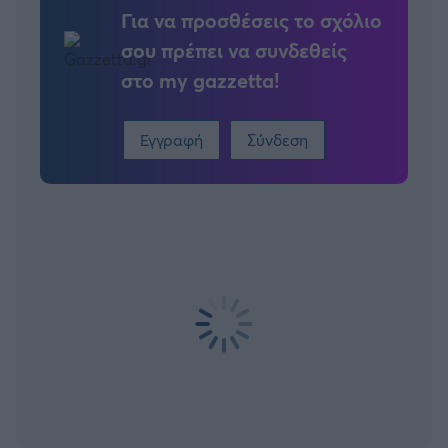
Για να προσθέσεις το σχόλιο
σου πρέπει να συνδεθείς
στο my gazzetta!
Εγγραφή
Σύνδεση