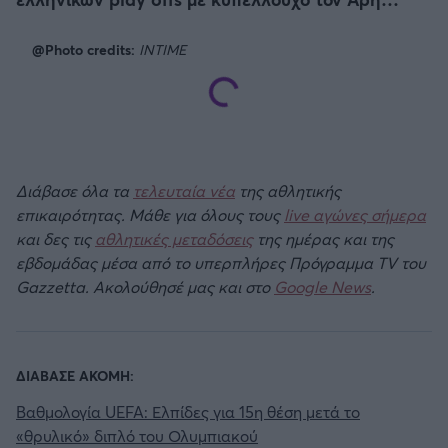
@Photo credits:
INTIME
Διάβασε όλα τα
τελευταία νέα
της αθλητικής
επικαιρότητας. Μάθε για όλους τους
live αγώνες σήμερα
και δες τις
αθλητικές μεταδόσεις
της ημέρας και της
εβδομάδας μέσα από το υπερπλήρες Πρόγραμμα TV του
Gazzetta. Ακολούθησέ μας και στο
Google News
.
ΔΙΑΒΑΣΕ ΑΚΟΜΗ:
Βαθμολογία UEFA: Ελπίδες για 15η θέση μετά το
«θρυλικό» διπλό του Ολυμπιακού