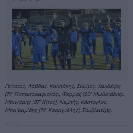
Γείτονας, Λάβδας, Καλπάκης, Σιώζιος, Χαλδέζος
(74' Παπασαραφιανός), Φερράζ (60' Μωϋσιάδης),
Μπινιάρης (87' Κίτος), Νεμπής, Κόστογλου,
Μπαϊραμίδης (74' Καραγγέλης), Σουβλατζής.