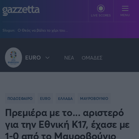
Παράκαμψη προς το κυρίως περιεχόμενο
MENU
LIVE SCORES
Slogun:
Ο Θεός να βάλει το χέρι του...
ΠΟΔΟΣΦΑΙΡΟ
Stoiximan Super League
EURO
NEA
ΟΜΑΔΕΣ
ΜΠΑΣΚΕΤ
Super League 2
Stoiximan GBL
Όλες οι διοργανώσεις
ΒΟΛΕΪ
Champions League
EuroLeague
Novibet Volley League
ΑΛΛΑ ΣΠΟΡ
STOIXIMAN SUPER LEAGUE
Europa League
Champions League
Volley League Γυναικών
Τένις
PLUS
Conference League
NBA
ΠΟΔΟΣΦΑΙΡΟ
EURO
ΕΛΛΑΔΑ
ΜΑΥΡΟΒΟΥΝΙΟ
SUPER LEAGUE 2
Pre League
Χάντμπολ
Πολιτική
Κύπελλο Ελλάδας
Εθνική Μπάσκετ
Πρεμιέρα με το... αριστερό
BLOGGERS
Κύπελλο Ανδρών
Πόλο
Κοινωνία
Premier League
PREMIER LEAGUE
Elite League
Νίκος Αθανασίου
για την Εθνική Κ17, έχασε με
GMOTION
Κύπελλο Γυναικών
Διεθνή
Στίβος
La Liga
Δημήτρης Βέργος
Α1 Γυναικών
GMotion F1
Champions League
1-0 από το Μαυροβούνιο
Viral
FA CUP
ΠΡΩΤΟΣΕΛΙΔΑ
Γυμναστική
Serie A
Βασίλης Βλαχόπουλος
Κύπελλο Ελλάδος