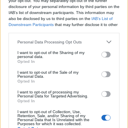
your opt-out. You may separately opt-out of the further
disclosure of your personal information by third parties on the
6 γραφικά χωριά των Κυκλάδων που αξίζει να
IAB’s list of downstream participants. This information may
ανακαλύψετε
also be disclosed by us to third parties on the
IAB’s List of
Downstream Participants
that may further disclose it to other
7 έξυπνα tips για να φτιάξετε γρήγορα τη βαλίτσα
third parties.
των διακοπών
Please note that this website/app uses one or more Google
Personal Data Processing Opt Outs
services and may gather and store information including but
Η εξωτική παραλία της Πάργας που θα λατρέψετε
not limited to your visit or usage behaviour. You may click to
I want to opt-out of the Sharing of my
personal data.
grant or deny consent to Google and its third-party tags to
Opted In
use your data for below specified purposes in below Google
consent section.
I want to opt-out of the Sale of my
Personal Data.
Opted In
I want to opt-out of processing my
Personal Data for Targeted Advertising.
Opted In
I want to opt-out of Collection, Use,
Retention, Sale, and/or Sharing of my
Personal Data that Is Unrelated with the
Purposes for which it was collected.