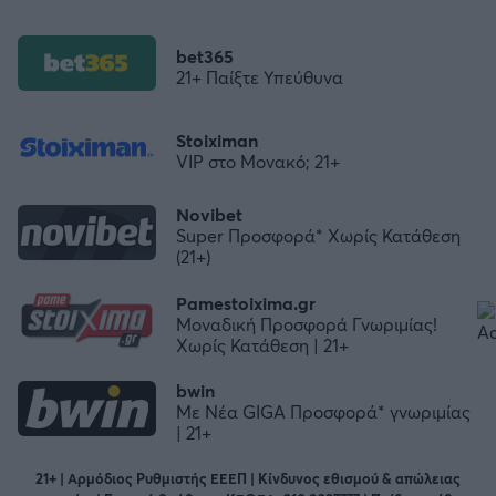
bet365
21+ Παίξτε Υπεύθυνα
Stoiximan
VIP στο Μονακό; 21+
Novibet
Super Προσφορά* Χωρίς Κατάθεση
(21+)
Pamestoixima.gr
Μοναδική Προσφορά Γνωριμίας!
Χωρίς Κατάθεση | 21+
bwin
Με Νέα GIGA Προσφορά* γνωριμίας
| 21+
21+ | Αρμόδιος Ρυθμιστής ΕΕΕΠ | Κίνδυνος εθισμού & απώλειας