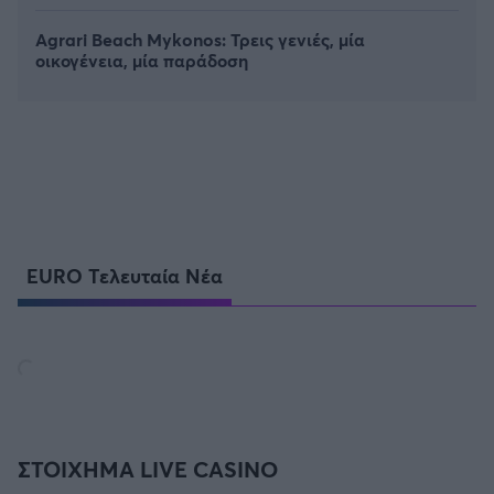
Agrari Beach Mykonos: Τρεις γενιές, μία
οικογένεια, μία παράδοση
EURO Τελευταία Νέα
ΣΤΟΙΧΗΜΑ LIVE CASINO