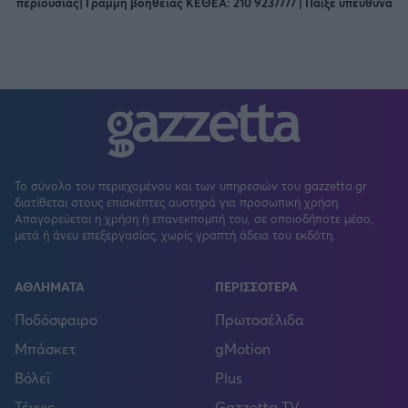
περιουσίας| Γραμμή βοήθειας ΚΕΘΕΑ: 210 9237777 | Παίξε υπεύθυνα
Το σύνολο του περιεχομένου και των υπηρεσιών του gazzetta.gr
διατίθεται στους επισκέπτες αυστηρά για προσωπική χρήση.
Απαγορεύεται η χρήση ή επανεκπομπή του, σε οποιοδήποτε μέσο,
μετά ή άνευ επεξεργασίας, χωρίς γραπτή άδεια του εκδότη.
ΑΘΛΗΜΑΤΑ
ΠΕΡΙΣΣΟΤΕΡΑ
Ποδόσφαιρο
Πρωτοσέλιδα
Μπάσκετ
gMotion
Βόλεϊ
Plus
Τέννις
Gazzetta TV