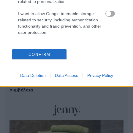
related to personalization.
I want to allow Google to enable storage
related to security, including authentication
functionality and fraud prevention, and other
user protection.
Πόσο δίνουν οι στοιχηματικές στον Μητσοτάκη
CONFIRM
Τουρισμός για Όλους: Ποιοι κάνουν αίτηση σήμερα
Data Deletion
Data Access
Privacy Policy
Μεταβιβάσεις ακινήτων: Στο σκάνερ χιλιάδες
συμβόλαια