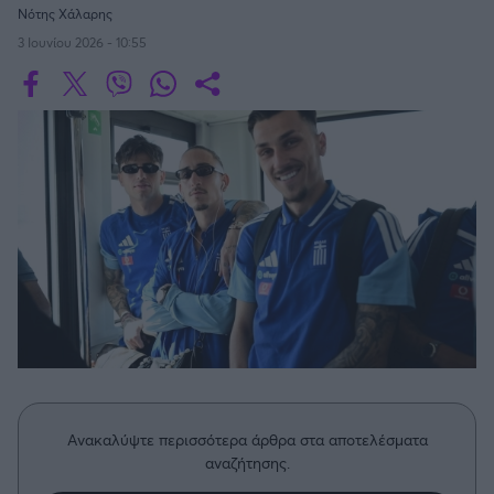
Οδηγός F1
CEV Cup
Τεχνολογία
Νότης Χάλαρης
Παναγιώτης Δαλαταριώφ
Κολύμβηση
ΑΘΛΗΤΙΚΕΣ ΜΕΤΑΔΟΣΕΙΣ
Bundesliga
EuroCup
GMotion WRC
SERIE A
Υγεία
Challenge Cup
3 Ιουνίου 2026 - 10:55
Ανδρέας Δημάτος
Μπιτς Βόλεϊ
Ligue 1
Mundobasket
GMotion MotoGP
LIVE SCORE
Showbiz
Αντώνης Καλκαβούρας
Κύπελλο Ιταλίας
Ιστιοπλοΐα
Basketaki
Εθνική Ελλάδος
GWOMEN
Αντώνης Καρπετόπουλος
Eurobasket
Κωπηλασία
Μουντιάλ 2026
Δημήτρης Κατσιώνης
LA LIGA
ΑΘΛΗΤΙΚΗ ΗΧΩ
Ξιφασκία
Wyscout Analysis
Γιώργος Κούβαρης
ΕΚΠΟΜΠΕΣ
Σκοποβολή
Ευρώπη
COPA DEL REY
Κώστας Νικολακόπουλος
GALACTICOS BY INTERWETTEN
Κόσμος
Πάλη
ΟΜΑΔΕΣ
Γιάννης Πάλλας
GAZZ FLOOR BY NOVIBET
BUNDESLIGA
Νίκος Παπαδογιάννης
Τάε κβον ντο
ΑΕΚ
PODCASTS
POLE POSITION BY ALLWYN
Γιώργος Σακελλαρίου
Τζούντο
ΣΠΛΙΤ
LIGUE 1
OLD SCHOOL
GAZZETTA ACTS
Γιάννης Σερέτης
Ολυμπιακός
Πινγκ - πονγκ
Transfer Stories
ΜΕΤΑΒΙΒΑΣΗ BY NOVIBET
Gazzetta For Her
Σταύρος Σουντουλίδης
GAZZETTA SPECIALS
gMotion
SüPER LIG
Μαχητικά Αθλήματα
Θέμα Ισότητας
Δημήτρης Τομαράς
ΠΑΟΚ
Unique
Πυγμαχία
Για τον Αλέξανδρο
Γιώργος Τσακίρης
Ανακαλύψτε περισσότερα άρθρα στα αποτελέσματα
Wyscout Analysis
PREMIER LEAGUE Ρωσίας
Άρση Βαρών
#GiatonAlki
αναζήτησης.
Παναθηναϊκός
Μιχάλης Τσαμπάς
InStat Analysis