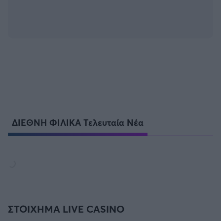
ΔΙΕΘΝΗ ΦΙΛΙΚΑ Τελευταία Νέα
ΣΤΟΙΧΗΜΑ LIVE CASINO