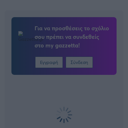
Για να προσθέσεις το σχόλιο
σου πρέπει να συνδεθείς
στο my gazzetta!
Εγγραφή
Σύνδεση