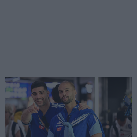
EREDIVISIE
Άρσεναλ
CYPRUS LEAGUE BY STOIXIMAN
Γιουβέντους
Παγκόσμιο Κύπελλο Συλλόγων 2025
Μίλαν
LIGA PORTUGAL BETCLIC
Ίντερ
Α' Εθνική Γυναικών
Μπάγερν Μονάχου
SUPER CUP Ελλάδας
Παρί Σεν Ζερμέν