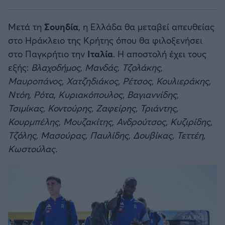
Μετά τη
Σουηδία
, η Ελλάδα θα μεταβεί απευθείας
στο Ηράκλειο της Κρήτης όπου θα φιλοξενήσει
στο Παγκρήτιο την
Ιταλία
. Η αποστολή έχει τους
εξής:
Βλαχοδήμος, Μανδάς, Τζολάκης,
Μαυροπάνος, Χατζηδιάκος, Ρέτσος, Κουλιεράκης,
Ντόη, Ρότα, Κυριακόπουλος, Βαγιαννίδης,
Τσιμίκας, Κοντούρης, Ζαφείρης, Τριάντης,
Κουρμπέλης, Μουζακίτης, Ανδρούτσος, Κυζιρίδης,
Τζόλης, Μασούρας, Παυλίδης, Δουβίκας, Τεττέη,
Κωστούλας.