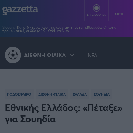
Παράκαμψη προς το κυρίως περιεχόμενο
MENU
LIVE SCORES
Slogun:
Και οι 5 «ευρωπαίοι» παίζουν την επόμενη εβδομάδα. Οι τρεις
προκριματικά, οι δύο (ΑΕΚ - ΟΦΗ) τελικό...
ΠΟΔΟΣΦΑΙΡΟ
Stoiximan Super League
ΔΙΕΘΝΗ ΦΙΛΙΚΑ
NEA
ΜΠΑΣΚΕΤ
Super League 2
Stoiximan GBL
Όλες οι διοργανώσεις
ΒΟΛΕΪ
Champions League
EuroLeague
Novibet Volley League
ΑΛΛΑ ΣΠΟΡ
STOIXIMAN SUPER LEAGUE
Europa League
Champions League
Volley League Γυναικών
Τένις
PLUS
Conference League
NBA
ΠΟΔΟΣΦΑΙΡΟ
ΔΙΕΘΝΗ ΦΙΛΙΚΑ
ΕΛΛΑΔΑ
ΣΟΥΗΔΙΑ
SUPER LEAGUE 2
Pre League
Χάντμπολ
Πολιτική
Κύπελλο Ελλάδας
Εθνική Μπάσκετ
Εθνικής Ελλάδος: «Πέταξε»
BLOGGERS
Κύπελλο Ανδρών
Πόλο
Κοινωνία
Premier League
PREMIER LEAGUE
Elite League
Νίκος Αθανασίου
για Σουηδία
GMOTION
Κύπελλο Γυναικών
Διεθνή
Στίβος
La Liga
Δημήτρης Βέργος
Α1 Γυναικών
GMotion F1
Champions League
Viral
FA CUP
ΠΡΩΤΟΣΕΛΙΔΑ
Γυμναστική
Serie A
Βασίλης Βλαχόπουλος
Κύπελλο Ελλάδος