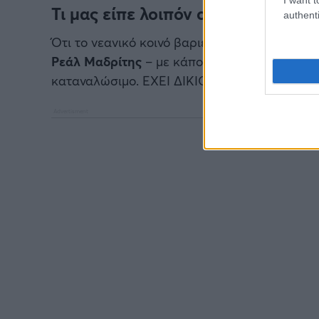
Τι μας είπε λοιπόν ο Πέρεθ
authenti
Ότι το νεανικό κοινό βαριέται να βλέπει
Ρεάλ
Ρεάλ Μαδρίτης
– με κάποιο μεγάλο club της 
καταναλώσιμο. ΕΧΕΙ ΔΙΚΙΟ 100% και δεν το 