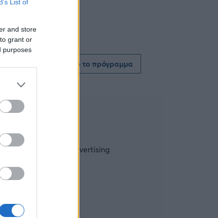
B’s List of
er and store
to grant or
ed purposes
Δείτε όλο το πρόγραμμα