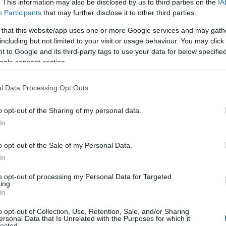
. This information may also be disclosed by us to third parties on the
IA
Participants
that may further disclose it to other third parties.
 that this website/app uses one or more Google services and may gath
including but not limited to your visit or usage behaviour. You may click 
 to Google and its third-party tags to use your data for below specifi
ogle consent section.
l Data Processing Opt Outs
o opt-out of the Sharing of my personal data.
ξη που προκαλεί ποικίλες αντιδράσεις. Αν θέλεις να
In
 «12»
και την λογική τους για το ποδόσφαιρο, είναι
o opt-out of the Sale of my Personal Data.
 Φλοερεντίνο Πέρεθ.
In
και τη λογική «να πεθάνουν οι μικροί, ποιος
to opt-out of processing my Personal Data for Targeted
δικό τους κίνητρο από όλο αυτό που είναι μόνο να
ing.
In
ς.
o opt-out of Collection, Use, Retention, Sale, and/or Sharing
ersonal Data that Is Unrelated with the Purposes for which it
lected.