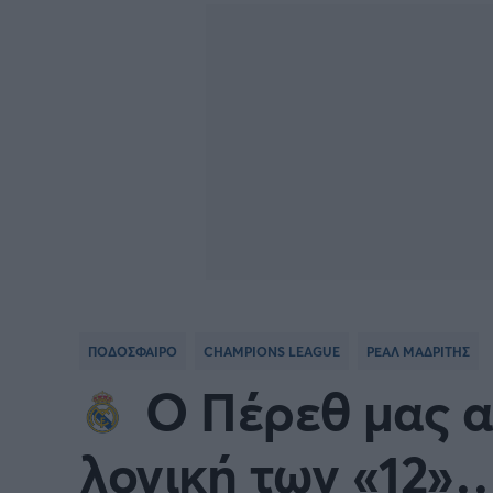
Γιώργος Τσακίρης
FA CUP
SERIE
Πυγμαχία
COPA DEL REY
BUND
PREMIER LEAGUE Ρωσίας
Κύπελ
EUROPA LEAGUE
UEFA
EURO
Γ' Εθν
ΠΟΔΟΣΦΑΙΡΟ
CHAMPIONS LEAGUE
ΡΕΑΛ ΜΑΔΡΙΤΗΣ
CONFERENCE LEAGUE
Διεθν
Ο Πέρεθ μας 
COPA AFRICA
MLS
λογική των «12»