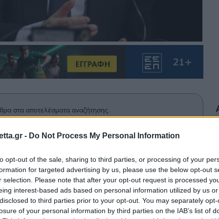
θρα στα αποτελέσματα αναζήτησης.
tta.gr -
Do Not Process My Personal Information
azzetta.gr στην Google
to opt-out of the sale, sharing to third parties, or processing of your per
formation for targeted advertising by us, please use the below opt-out s
 κατατοπιστική συνέντευξη του
r selection. Please note that after your opt-out request is processed y
eing interest-based ads based on personal information utilized by us or
an Super League, λίγες ώρες μετά το
disclosed to third parties prior to your opt-out. You may separately opt-
losure of your personal information by third parties on the IAB’s list of
ο και που όχι…