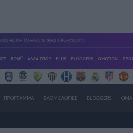
ατα για τον Τζολάκη, το άξιζε ο Κωνσταντής!
ΚΕΤ
ΒΟΛΕΪ
ΑΛΛΑ ΣΠΟΡ
PLUS
BLOGGERS
GMOTION
ΠΡΩΤ
WETTEN
ague
gue
Κοινωνία
Δημήτρης Βέργος
Οδηγός F1
GAZZ FLOOR BY NOVIBET
Super League 2
EuroLeague
Volley League Γυναικών
Χάντμπολ
Διεθνή
Βασίλης Βλαχ
GMotion WR
POLE POSIT
Champio
Champio
Pre Lea
Πόλο
GAZZETTA ACTS
GAZZET
Gazzetta For Her
Unique
ΠΡΟΓΡΑΜΜΑ
ΒΑΘΜΟΛΟΓΙΕΣ
BLOGGERS
ΟΜΑ
ET
Υγεία
Αντώνης Καλκαβούρας
Showbiz
Αντώνης Καρ
Κύπελλο Ελλάδας
Elite League
Champions League
Κολύμβηση
Premier
Α1 Γυνα
CEV Cu
Μπιτς Βό
Θέμα Ισότητας
Wyscout 
Για τον Αλέξανδρο
InStat An
Κώστας Νικολακόπουλος
Γιάννης Πάλλ
Mundobasket
Bundesliga
Ξιφασκία
Ligue 1
Basketak
Σκοποβο
#GiatonAlki
Συνεντεύ
XIMAN SUPER LEAGUE
SUPER LEAGUE 2
Γιάννης Σερέτης
Σταύρος Σουν
Η μητρότητα στον πάγκο
Μεγάλη 
Wyscout Analysis
Τζούντο
Ευρώπη
Πινγκ - 