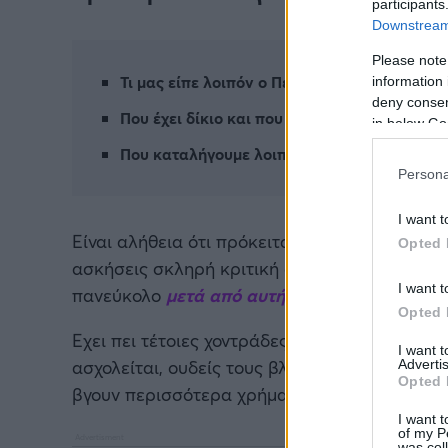
participants
Downstream 
Please note
Τι μας είπε λοιπόν ο Πέρεθ
information 
deny consent
Που έχει δίκιο και που έχει άδικο…
in below Go
Που καταλήγουμε λοιπόν;
Persona
I want t
Είναι αλήθεια ότι πρόκειται για μία συνέντευ
Opted 
ασκήσεις σκληρή κριτική στον
Πέρεθ και τους
I want t
πανεύκολο
μετά από αυτή τη συνέντευξη του
Opted 
Εχει πει τέτοιες χοντράδες που καταλαβαίνεις 
I want 
ασχολείται, ουδείς τους βλέπει…» και το μονα
Advertis
Opted 
βγουν περισσότερα χρήματα για τους μεγάλου
I want t
of my P
was col