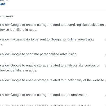
Out
consents
o allow Google to enable storage related to advertising like cookies on
evice identifiers in apps.
οιου επιπέδου, δεν ήθελε ποτέ πραγματικά να τον
o allow my user data to be sent to Google for online advertising
s.
ρτσελόνα, ζητάει 75 εκατ. ευρώ!
to allow Google to send me personalized advertising.
ε Μπάρτσα»
o allow Google to enable storage related to analytics like cookies on
evice identifiers in apps.
o allow Google to enable storage related to functionality of the website
o allow Google to enable storage related to personalization.
o allow Google to enable storage related to security, including