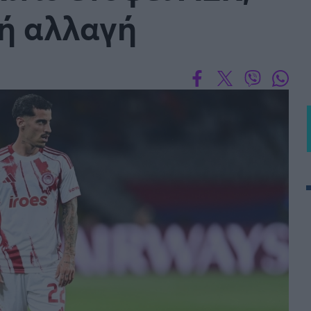
κή αλλαγή
 PORTUGAL BETCLIC
Α' Εθνική Γυναικών