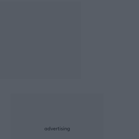
ρία από την Πόλη
ορμπατζόγλου
LA LIGA
SüPER LIG
CHAMPIONS LEAGUE
Μουντιάλ 2026
026
Προκριματικά EURO
EFL CUP
CYPRUS LEAGUE BY
STOIXIMAN