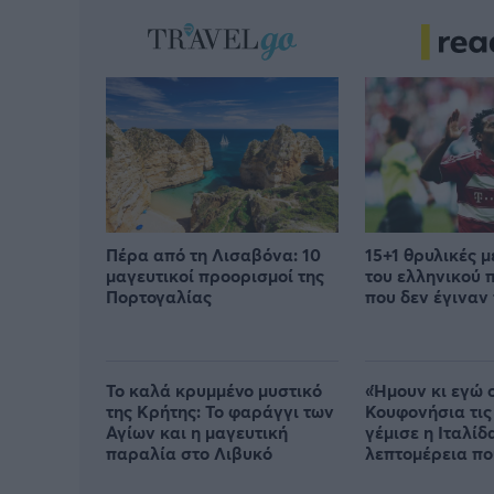
Πέρα από τη Λισαβόνα: 10
15+1 θρυλικές 
μαγευτικοί προορισμοί της
του ελληνικού
Πορτογαλίας
που δεν έγιναν
Το καλά κρυμμένο μυστικό
«Ήμουν κι εγώ 
της Κρήτης: Το φαράγγι των
Κουφονήσια τις
Αγίων και η μαγευτική
γέμισε η Ιταλίδ
παραλία στο Λιβυκό
λεπτομέρεια πο
ανέφερε