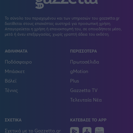
Το σύνολο του περιεχομένου και των υπηρεσιών του gazzetta.gr
διατίθεται στους επισκέπτες αυστηρά για προσωπική χρήση.
Απαγορεύεται η χρήση ή επανεκπομπή του, σε οποιοδήποτε μέσο,
μετά ή άνευ επεξεργασίας, χωρίς γραπτή άδεια του εκδότη.
ΑΘΛΗΜΑΤΑ
ΠΕΡΙΣΣΟΤΕΡΑ
Ποδόσφαιρο
Πρωτοσέλιδα
Μπάσκετ
gMotion
Βόλεϊ
Plus
Τέννις
Gazzetta TV
Τελευταία Νέα
ΣΧΕΤΙΚΑ
ΚΑΤΕΒΑΣΕ ΤΟ APP
Android
IOS
Huawei
Σχετικά με το Gazzetta.gr