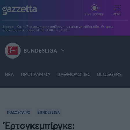
Παράκαμψη προς το κυρίως περιεχόμενο
MENU
LIVE SCORES
Slogun:
Και οι 5 «ευρωπαίοι» παίζουν την επόμενη εβδομάδα. Οι τρεις
προκριματικά, οι δύο (ΑΕΚ - ΟΦΗ) τελικό...
ΠΟΔΟΣΦΑΙΡΟ
BUNDESLIGA
Stoiximan Super League
ΜΠΑΣΚΕΤ
Super League 2
Stoiximan GBL
Όλες οι διοργανώσεις
ΒΟΛΕΪ
Champions League
NEA
EuroLeague
ΠΡΟΓΡΑΜΜΑ
ΒΑΘΜΟΛΟΓΙΕΣ
BLOGGERS
Novibet Volley League
ΑΛΛΑ ΣΠΟΡ
STOIXIMAN SUPER LEAGUE
Europa League
Champions League
Volley League Γυναικών
Τένις
PLUS
Conference League
NBA
SUPER LEAGUE 2
Pre League
Χάντμπολ
Πολιτική
Κύπελλο Ελλάδας
Εθνική Μπάσκετ
BLOGGERS
Κύπελλο Ανδρών
Πόλο
Κοινωνία
Premier League
PREMIER LEAGUE
Elite League
Νίκος Αθανασίου
ΠΟΔΟΣΦΑΙΡΟ
BUNDESLIGA
GMOTION
Κύπελλο Γυναικών
Διεθνή
Στίβος
La Liga
Δημήτρης Βέργος
Α1 Γυναικών
Έρτσγκεμπίργκε:
GMotion F1
Champions League
Viral
FA CUP
ΠΡΩΤΟΣΕΛΙΔΑ
Γυμναστική
Serie A
Βασίλης Βλαχόπουλος
Κύπελλο Ελλάδος