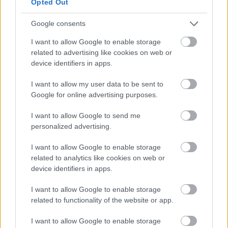
Opted Out
Google consents
I want to allow Google to enable storage
related to advertising like cookies on web or
device identifiers in apps.
Η δημοσίευση κοινοποιήθηκε από το χρήστη FC Erzgebirge Aue (@fcerzgebirgeaue)
I want to allow my user data to be sent to
Google for online advertising purposes.
I want to allow Google to send me
personalized advertising.
I want to allow Google to enable storage
Διάβασε όλα τα
τελευταία νέα
της αθλητικής
related to analytics like cookies on web or
επικαιρότητας. Μάθε για όλους τους
live αγώνες σήμερα
device identifiers in apps.
και δες τις
αθλητικές μεταδόσεις
της ημέρας και της
εβδομάδας μέσα από το υπερπλήρες Πρόγραμμα TV του
I want to allow Google to enable storage
Gazzetta. Ακολούθησέ μας και στο
Google News
.
related to functionality of the website or app.
I want to allow Google to enable storage