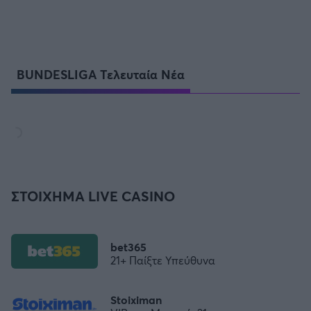
BUNDESLIGA Τελευταία Νέα
ΣΤΟΙΧΗΜΑ LIVE CASINO
bet365
21+ Παίξτε Υπεύθυνα
Stoiximan