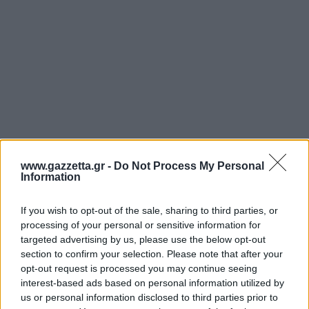
www.gazzetta.gr -
Do Not Process My Personal
Information
Ο Κόκοβας ήρθε στη Γερμανία ως νεαρός παίκτης,
προχώρησε από την ακαδημία νέων της VfL
If you wish to opt-out of the sale, sharing to third parties, or
Bochum και μετά από δύο θητείες στο εξωτερικό,
processing of your personal or sensitive information for
targeted advertising by us, please use the below opt-out
απέκτησε εμπειρία στην Regionalliga (τέταρτη
section to confirm your selection. Please note that after your
κατηγορία) στη βόρεια Γερμανία. Σε 56 εμφανίσεις
opt-out request is processed you may continue seeing
για τη Λύμπεκ, ο αμυντικός σκόραρε 13 γκολ και
interest-based ads based on personal information utilized by
us or personal information disclosed to third parties prior to
έδωσε 3 ασίστ. Ο Κόκοβας πραγματοποίησε