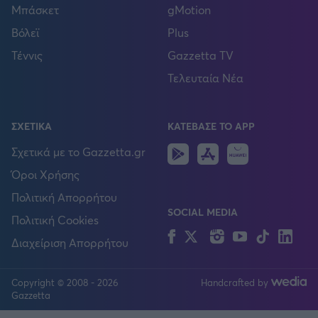
Μπάσκετ
gMotion
Βόλεϊ
Plus
Τέννις
Gazzetta TV
Τελευταία Νέα
ΣΧΕΤΙΚΑ
ΚΑΤΕΒΑΣΕ ΤΟ APP
Android
IOS
Huawei
Σχετικά με το Gazzetta.gr
Όροι Χρήσης
Πολιτική Απορρήτου
SOCIAL MEDIA
Πολιτική Cookies
Facebook
Twitter
Instagram
YouTube
TikTok
Lin
Διαχείριση Απορρήτου
Copyright © 2008 - 2026
Handcrafted by
FOLLOW US
Gazzetta