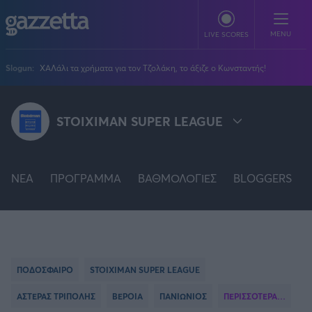
Παράκαμψη προς το κυρίως περιεχόμενο
MENU
LIVE SCORES
Slogun:
ΧΑΛάλι τα χρήματα για τον Τζολάκη, το άξιζε ο Κωνσταντής!
ΠΟΔΟΣΦΑΙΡΟ
STOIXIMAN SUPER LEAGUE
Stoiximan Super League
ΜΠΑΣΚΕΤ
Super League 2
Stoiximan GBL
Όλες οι διοργανώσεις
ΒΟΛΕΪ
Champions League
NEA
EuroLeague
ΠΡΟΓΡΑΜΜΑ
ΒΑΘΜΟΛΟΓΙΕΣ
BLOGGERS
Novibet Volley League
ΑΛΛΑ ΣΠΟΡ
STOIXIMAN SUPER LEAGUE
Europa League
Champions League
Volley League Γυναικών
Τένις
PLUS
Conference League
NBA
SUPER LEAGUE 2
Pre League
Χάντμπολ
Πολιτική
Κύπελλο Ελλάδας
Εθνική Μπάσκετ
BLOGGERS
Κύπελλο Ανδρών
Πόλο
Κοινωνία
Premier League
PREMIER LEAGUE
Elite League
Νίκος Αθανασίου
ΠΟΔΟΣΦΑΙΡΟ
STOIXIMAN SUPER LEAGUE
GMOTION
Κύπελλο Γυναικών
Διεθνή
Στίβος
La Liga
Δημήτρης Βέργος
Α1 Γυναικών
GMotion F1
Champions League
ΑΣΤΕΡΑΣ ΤΡΙΠΟΛΗΣ
ΒΕΡΟΙΑ
ΠΑΝΙΩΝΙΟΣ
ΠΕΡΙΣΣΟΤΕΡΑ…
Viral
FA CUP
ΠΡΩΤΟΣΕΛΙΔΑ
Γυμναστική
Serie A
Βασίλης Βλαχόπουλος
Κύπελλο Ελλάδος