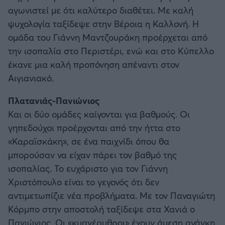
Καλαμάτα
αγωνιστεί με ότι καλύτερο διαθέτει. Με καλή
Προκριματικά MUNDIAL 2026
ψυχολογία ταξίδεψε στην Βέροια η Καλλονή. Η
Ηρακλής
ομάδα του Γιάννη Μαντζουράκη προέρχεται από
Προκριματικά EURO
την ισοπαλία στο Περιστέρι, ενώ και στο Κύπελλο
Μπαρτσελόνα
έκανε μια καλή προπόνηση απέναντι στον
CONFERENCE LEAGUE
Αιγιανιακό.
Ρεάλ Μαδρίτης
Πλατανιάς-Πανιώνιος
Διεθνή Φιλικά
Και οι δύο ομάδες καίγονται για βαθμούς. Οι
Ατλέτικο Μαδρίτης
Ποδόσφαιρο Γυναικών
γηπεδούχοι προέρχονται από την ήττα στο
«Καραϊσκάκη», σε ένα παιχνίδι όπου θα
Μάντσεστερ Γιουνάιτεντ
EFL CUP
μπορούσαν να είχαν πάρει τον βαθμό της
ισοπαλίας. Το ευχάριστο για τον Γιάννη
Μάντσεστερ Σίτι
COPA AFRICA
Χριστόπουλο είναι το γεγονός ότι δεν
αντιμετωπίζιε νέα προβλήματα. Με τον Παναγιώτη
Λίβερπουλ
MLS
Κόρμπο στην αποστολή ταξίδεψε στα Χανιά ο
Πανιώνιος. Οι «κυανέρυθροι» έχουν άμεση ανάγκη
Τσέλσι