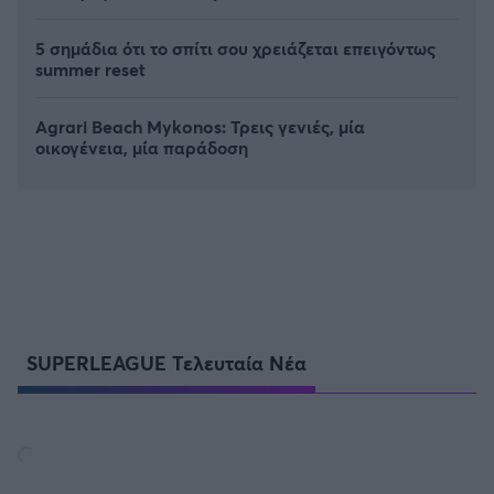
5 σημάδια ότι το σπίτι σου χρειάζεται επειγόντως
summer reset
Agrari Beach Mykonos: Τρεις γενιές, μία
οικογένεια, μία παράδοση
SUPERLEAGUE Τελευταία Νέα