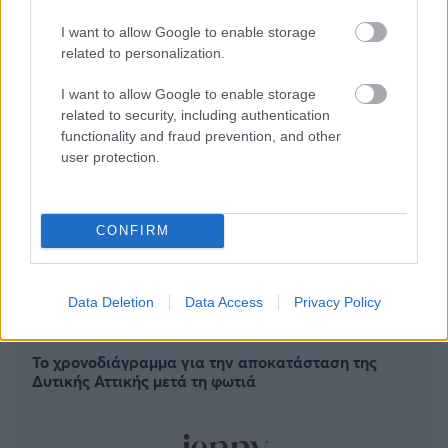
I want to allow Google to enable storage
related to personalization.
I want to allow Google to enable storage
related to security, including authentication
functionality and fraud prevention, and other
user protection.
CONFIRM
Πόσο δίνουν οι στοιχηματικές στον Μητσοτάκη
Τα 15 μεγάλα οδικά έργα που αλλάζουν τον χάρτη -
Data Deletion
Data Access
Privacy Policy
Πότε ολοκληρώνονται, ποια καθυστερούν
Το χρονοδιάγραμμα για την αποκατάσταση της
Δυτικής Αττικής μετά τη φωτιά