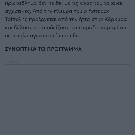
πρωτάθλημα δεν πείθει με τις νίκες του να είναι
αγχωτικές. Από την πλευρά του ο Αστέρας
Τρίπολης προέρχεται από την ήττα στην Κέρκυρα
και θέλουν να αποδείξουν ότι η ομάδα παραμένει
σε υψηλό αγωνιστικό επίπεδο.
ΣΥΝΟΠΤΙΚΑ ΤΟ ΠΡΟΓΡΑΜΜΑ