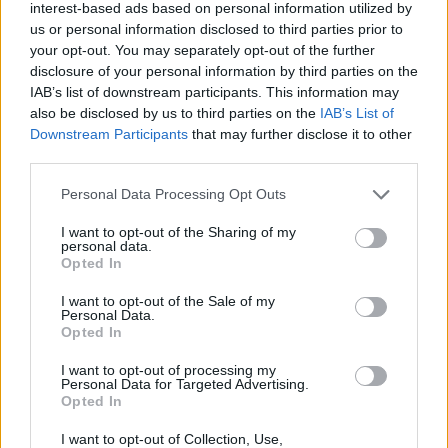
interest-based ads based on personal information utilized by
us or personal information disclosed to third parties prior to
your opt-out. You may separately opt-out of the further
6 γραφικά χωριά των Κυκλάδων που αξίζει να
disclosure of your personal information by third parties on the
ανακαλύψετε
IAB’s list of downstream participants. This information may
also be disclosed by us to third parties on the
IAB’s List of
7 έξυπνα tips για να φτιάξετε γρήγορα τη βαλίτσα
Downstream Participants
that may further disclose it to other
των διακοπών
third parties.
Please note that this website/app uses one or more Google
Personal Data Processing Opt Outs
Η εξωτική παραλία της Πάργας που θα λατρέψετε
services and may gather and store information including but
not limited to your visit or usage behaviour. You may click to
I want to opt-out of the Sharing of my
personal data.
grant or deny consent to Google and its third-party tags to
Opted In
use your data for below specified purposes in below Google
consent section.
I want to opt-out of the Sale of my
Personal Data.
Opted In
I want to opt-out of processing my
Personal Data for Targeted Advertising.
Opted In
I want to opt-out of Collection, Use,