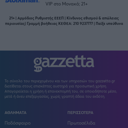
VIP στο Μονακό; 21+
21+ | Αρμόδιος Ρυθμιστής ΕΕΕΠ | Κίνδυνος εθισμού & απώλειας
περιουσίας| Γραμμή βοήθειας ΚΕΘΕΑ: 210 9237777 | Παίξε υπεύθυνα
Το σύνολο του περιεχομένου και των υπηρεσιών του gazzetta.gr
διατίθεται στους επισκέπτες αυστηρά για προσωπική χρήση.
Απαγορεύεται η χρήση ή επανεκπομπή του, σε οποιοδήποτε μέσο,
μετά ή άνευ επεξεργασίας, χωρίς γραπτή άδεια του εκδότη.
ΑΘΛΗΜΑΤΑ
ΠΕΡΙΣΣΟΤΕΡΑ
Ποδόσφαιρο
Πρωτοσέλιδα