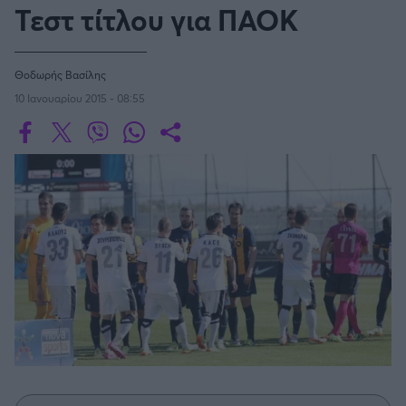
Οδηγός F1
CEV Cup
Τεχνολογία
Τεστ τίτλου για ΠΑΟΚ
Παναγιώτης Δαλαταριώφ
Κολύμβηση
ΑΘΛΗΤΙΚΕΣ ΜΕΤΑΔΟΣΕΙΣ
Bundesliga
EuroCup
GMotion WRC
SERIE A
Υγεία
Challenge Cup
Ανδρέας Δημάτος
Μπιτς Βόλεϊ
Ligue 1
Mundobasket
GMotion MotoGP
LIVE SCORE
Showbiz
Αντώνης Καλκαβούρας
Θοδωρής Βασίλης
Κύπελλο Ιταλίας
Ιστιοπλοΐα
Basketaki
Εθνική Ελλάδος
GWOMEN
Αντώνης Καρπετόπουλος
10 Ιανουαρίου 2015 - 08:55
Eurobasket
Κωπηλασία
Μουντιάλ 2026
Δημήτρης Κατσιώνης
LA LIGA
ΑΘΛΗΤΙΚΗ ΗΧΩ
Ξιφασκία
Wyscout Analysis
Γιώργος Κούβαρης
ΕΚΠΟΜΠΕΣ
Σκοποβολή
Ευρώπη
COPA DEL REY
Κώστας Νικολακόπουλος
GALACTICOS BY INTERWETTEN
Κόσμος
Πάλη
ΟΜΑΔΕΣ
Γιάννης Πάλλας
GAZZ FLOOR BY NOVIBET
BUNDESLIGA
Νίκος Παπαδογιάννης
Τάε κβον ντο
ΑΕΚ
PODCASTS
POLE POSITION BY ALLWYN
Γιώργος Σακελλαρίου
Τζούντο
ΣΠΛΙΤ
LIGUE 1
OLD SCHOOL
GAZZETTA ACTS
Γιάννης Σερέτης
Ολυμπιακός
Πινγκ - πονγκ
Transfer Stories
ΜΕΤΑΒΙΒΑΣΗ BY NOVIBET
Gazzetta For Her
Σταύρος Σουντουλίδης
GAZZETTA SPECIALS
gMotion
SüPER LIG
Μαχητικά Αθλήματα
Θέμα Ισότητας
Δημήτρης Τομαράς
ΠΑΟΚ
Unique
Πυγμαχία
Για τον Αλέξανδρο
Γιώργος Τσακίρης
Wyscout Analysis
PREMIER LEAGUE Ρωσίας
Άρση Βαρών
#GiatonAlki
Παναθηναϊκός
Μιχάλης Τσαμπάς
InStat Analysis