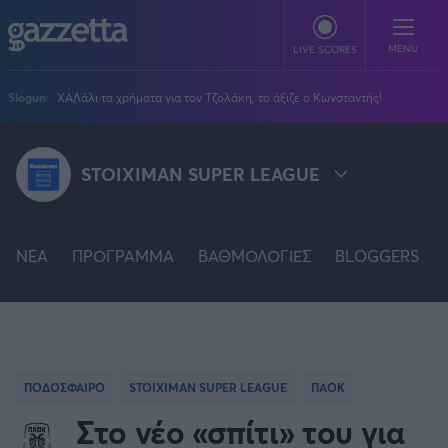
Παράκαμψη προς το κυρίως περιεχόμενο
MENU
LIVE SCORES
Slogun:
ΧΑΛάλι τα χρήματα για τον Τζολάκη, το άξιζε ο Κωνσταντής!
ΠΟΔΟΣΦΑΙΡΟ
STOIXIMAN SUPER LEAGUE
Stoiximan Super League
ΜΠΑΣΚΕΤ
Super League 2
Stoiximan GBL
Όλες οι διοργανώσεις
ΒΟΛΕΪ
Champions League
NEA
EuroLeague
ΠΡΟΓΡΑΜΜΑ
ΒΑΘΜΟΛΟΓΙΕΣ
BLOGGERS
Novibet Volley League
ΑΛΛΑ ΣΠΟΡ
STOIXIMAN SUPER LEAGUE
Europa League
Champions League
Volley League Γυναικών
Τένις
PLUS
Conference League
NBA
SUPER LEAGUE 2
Pre League
Χάντμπολ
Πολιτική
Κύπελλο Ελλάδας
Εθνική Μπάσκετ
BLOGGERS
Κύπελλο Ανδρών
Πόλο
Κοινωνία
Premier League
PREMIER LEAGUE
Elite League
Νίκος Αθανασίου
ΠΟΔΟΣΦΑΙΡΟ
STOIXIMAN SUPER LEAGUE
ΠΑΟΚ
GMOTION
Κύπελλο Γυναικών
Διεθνή
Στίβος
La Liga
Δημήτρης Βέργος
Α1 Γυναικών
Στο νέο «σπίτι» του για
GMotion F1
Champions League
Viral
FA CUP
ΠΡΩΤΟΣΕΛΙΔΑ
Γυμναστική
Serie A
Βασίλης Βλαχόπουλος
Κύπελλο Ελλάδος