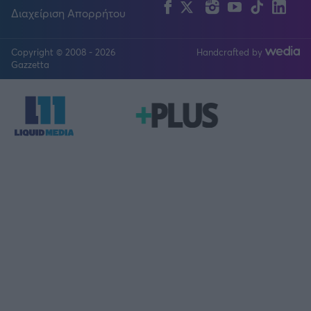
Facebook
Twitter
Instagram
YouTube
TikTok
Lin
Διαχείριση Απορρήτου
Copyright © 2008 - 2026
Handcrafted by
FOLLOW US
Gazzetta