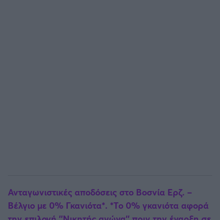
EREDIVISIE
Άρσεναλ
CYPRUS LEAGUE BY STOIXIMAN
Γιουβέντους
Παγκόσμιο Κύπελλο Συλλόγων 2025
Μίλαν
LIGA PORTUGAL BETCLIC
Ίντερ
Α' Εθνική Γυναικών
Μπάγερν Μονάχου
SUPER CUP Ελλάδας
Παρί Σεν Ζερμέν
Ανταγωνιστικές αποδόσεις στο Βοσνία Ερζ. –
Βέλγιο με 0% Γκανιότα*. *Το 0% γκανιότα αφορά
την επιλογή ''Νικητής αγώνα'' πριν την έναρξη σε