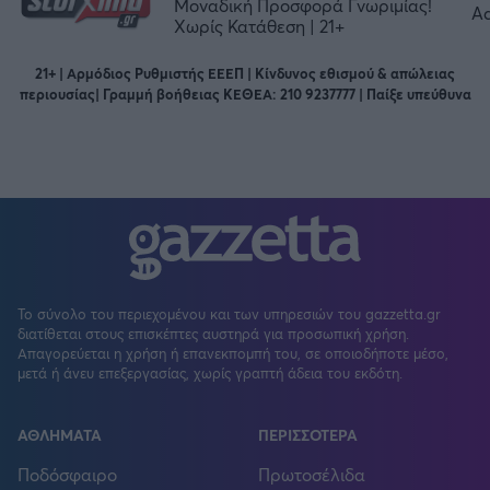
Μοναδική Προσφορά Γνωριμίας!
Χωρίς Κατάθεση | 21+
21+ | Αρμόδιος Ρυθμιστής ΕΕΕΠ | Κίνδυνος εθισμού & απώλειας
περιουσίας| Γραμμή βοήθειας ΚΕΘΕΑ: 210 9237777 | Παίξε υπεύθυνα
Το σύνολο του περιεχομένου και των υπηρεσιών του gazzetta.gr
διατίθεται στους επισκέπτες αυστηρά για προσωπική χρήση.
Απαγορεύεται η χρήση ή επανεκπομπή του, σε οποιοδήποτε μέσο,
μετά ή άνευ επεξεργασίας, χωρίς γραπτή άδεια του εκδότη.
ΑΘΛΗΜΑΤΑ
ΠΕΡΙΣΣΟΤΕΡΑ
Ποδόσφαιρο
Πρωτοσέλιδα