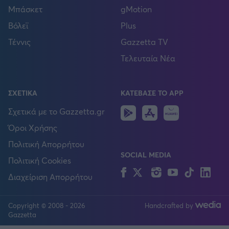
Μπάσκετ
gMotion
Βόλεϊ
Plus
Τέννις
Gazzetta TV
Τελευταία Νέα
ΣΧΕΤΙΚΑ
ΚΑΤΕΒΑΣΕ ΤΟ APP
Android
IOS
Huawei
Σχετικά με το Gazzetta.gr
Όροι Χρήσης
Πολιτική Απορρήτου
SOCIAL MEDIA
Πολιτική Cookies
FOLLOW US
Facebook
Twitter
Instagram
YouTube
TikTok
Lin
Διαχείριση Απορρήτου
Copyright © 2008 - 2026
Handcrafted by
Gazzetta