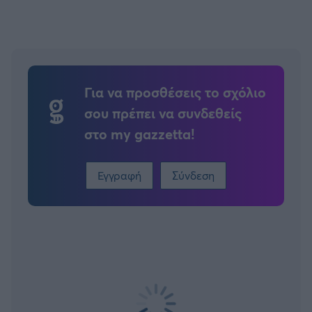
Για να προσθέσεις το σχόλιο
σου πρέπει να συνδεθείς
στο my gazzetta!
Εγγραφή
Σύνδεση