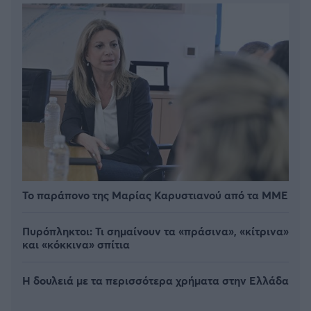
Το παράπονο της Μαρίας Καρυστιανού από τα ΜΜΕ
Πυρόπληκτοι: Τι σημαίνουν τα «πράσινα», «κίτρινα»
και «κόκκινα» σπίτια
Η δουλειά με τα περισσότερα χρήματα στην Ελλάδα