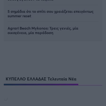
5 σημάδια ότι το σπίτι σου χρειάζεται επειγόντως
summer reset
Agrari Beach Mykonos: Τρεις γενιές, μία
οικογένεια, μία παράδοση
ΚΥΠΕΛΛΟ ΕΛΛΑΔΑΣ Τελευταία Νέα