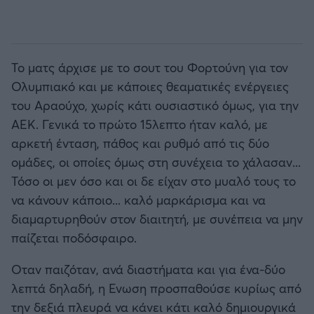
Το ματς άρχισε με το σουτ του Φορτούνη για τον
Ολυμπιακό και με κάποιες θεαματικές ενέργειες
του Αραούχο, χωρίς κάτι ουσιαστικό όμως, για την
ΑΕΚ. Γενικά το πρώτο 15λεπτο ήταν καλό, με
αρκετή ένταση, πάθος και ρυθμό από τις δύο
ομάδες, οι οποίες όμως στη συνέχεια το χάλασαν...
Τόσο οι μεν όσο και οι δε είχαν στο μυαλό τους το
να κάνουν κάποιο... καλό μαρκάρισμα και να
διαμαρτυρηθούν στον διαιτητή, με συνέπεια να μην
παίζεται ποδόσφαιρο.
Οταν παιζόταν, ανά διαστήματα και για ένα-δύο
λεπτά δηλαδή, η Ενωση προσπαθούσε κυρίως από
την δεξιά πλευρά να κάνει κάτι καλό δημιουργικά