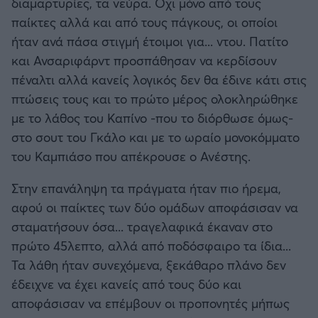
διαμαρτυρίες, τα νεύρα. Οχι μόνο από τους
παίκτες αλλά και από τους πάγκους, οι οποίοι
ήταν ανά πάσα στιγμή έτοιμοι για... ντου. Πατίτο
και Ανσαριφάρντ προσπάθησαν να κερδίσουν
πέναλτι αλλά κανείς λογικός δεν θα έδινε κάτι στις
πτώσεις τους και το πρώτο μέρος ολοκληρώθηκε
με το λάθος του Καπίνο -που το διόρθωσε όμως-
στο σουτ του Γκάλο και με το ωραίο μονοκόμματο
του Καμπιάσο που απέκρουσε ο Ανέστης.
Στην επανάληψη τα πράγματα ήταν πιο ήρεμα,
αφού οι παίκτες των δύο ομάδων αποφάσισαν να
σταματήσουν όσα... τραγελαφικά έκαναν στο
πρώτο 45λεπτο, αλλά από ποδόσφαιρο τα ίδια...
Τα λάθη ήταν συνεχόμενα, ξεκάθαρο πλάνο δεν
έδειχνε να έχει κανείς από τους δύο και
αποφάσισαν να επέμβουν οι προπονητές μήπως