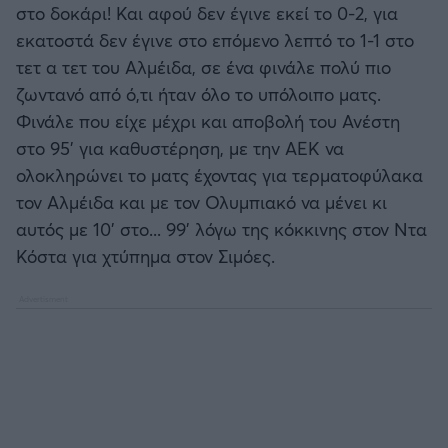
στο δοκάρι! Και αφού δεν έγινε εκεί το 0-2, για
εκατοστά δεν έγινε στο επόμενο λεπτό το 1-1 στο
τετ α τετ του Αλμέιδα, σε ένα φινάλε πολύ πιο
ζωντανό από ό,τι ήταν όλο το υπόλοιπο ματς.
Φινάλε που είχε μέχρι και αποβολή του Ανέστη
στο 95' για καθυστέρηση, με την ΑΕΚ να
ολοκληρώνει το ματς έχοντας για τερματοφύλακα
τον Αλμέιδα και με τον Ολυμπιακό να μένει κι
αυτός με 10' στο... 99' λόγω της κόκκινης στον Ντα
Κόστα για χτύπημα στον Σιμόες.