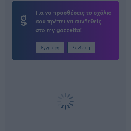
Για να προσθέσεις το σχόλιο
σου πρέπει να συνδεθείς
στο my gazzetta!
Εγγραφή
Σύνδεση