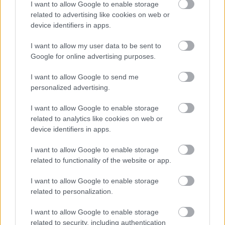
I want to allow Google to enable storage
related to advertising like cookies on web or
device identifiers in apps.
I want to allow my user data to be sent to
Google for online advertising purposes.
I want to allow Google to send me
personalized advertising.
Νέο Χωροταξικό Τουρισμού: Οι νέες «κόκκινες
γραμμές» για το περιβάλλον
I want to allow Google to enable storage
related to analytics like cookies on web or
device identifiers in apps.
Τράπεζες: Στα 55,5 εκατ. ευρώ ο λογαριασμός από
τα δάνεια του ν. Κατσέλη
I want to allow Google to enable storage
related to functionality of the website or app.
Τα ανοιχτά μέτωπα για την ενίσχυση της ελληνικής
βιομηχανίας
I want to allow Google to enable storage
related to personalization.
I want to allow Google to enable storage
related to security, including authentication