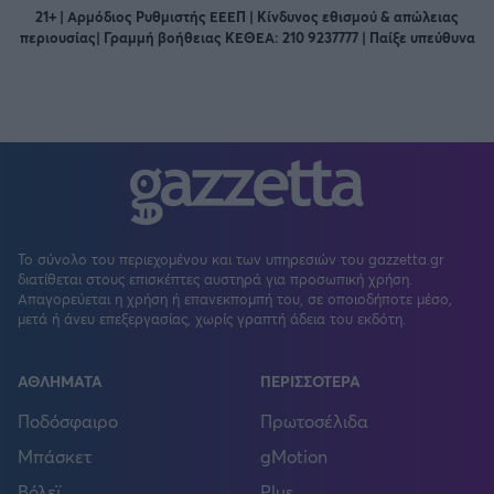
21+ | Αρμόδιος Ρυθμιστής ΕΕΕΠ | Κίνδυνος εθισμού & απώλειας
περιουσίας| Γραμμή βοήθειας ΚΕΘΕΑ: 210 9237777 | Παίξε υπεύθυνα
Το σύνολο του περιεχομένου και των υπηρεσιών του gazzetta.gr
διατίθεται στους επισκέπτες αυστηρά για προσωπική χρήση.
Απαγορεύεται η χρήση ή επανεκπομπή του, σε οποιοδήποτε μέσο,
μετά ή άνευ επεξεργασίας, χωρίς γραπτή άδεια του εκδότη.
ΑΘΛΗΜΑΤΑ
ΠΕΡΙΣΣΟΤΕΡΑ
Ποδόσφαιρο
Πρωτοσέλιδα
Μπάσκετ
gMotion
Βόλεϊ
Plus