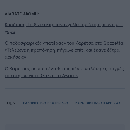
ΔΙΑΒΑΣΕ ΑΚΟΜΗ:
Καρέτσας: Το βίντεο-προαναγγελία της Ντόρτμουντ με...
γύρο
Ο ποδοσφαιρικός «πατέρας» του Καρέτσα στο Gazzetta:
«Τελείωνε η προπόνηση, πήγαινε σπίτι και έκανε έξτρα
ασκήσεις»
Ο Καρέτσας συμπεριέλαβε στις πέντε καλύτερες στιγμές
του στη Γκενκ τα Gazzetta Awards
Tags:
ΕΛΛΗΝΕΣ ΤΟΥ ΕΞΩΤΕΡΙΚΟΥ
ΚΩΝΣΤΑΝΤΙΝΟΣ ΚΑΡΕΤΣΑΣ