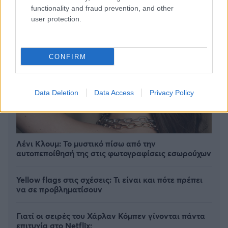
functionality and fraud prevention, and other
user protection.
CONFIRM
Data Deletion
Data Access
Privacy Policy
Λένι Κλουμ: Το μυστικό πίσω από την
αυτοπεποίθησή της στις φωτογραφίσεις εσωρούχων
Yellow flags στις σχέσεις: Τι είναι και πότε πρέπει
να σε προβληματίσουν
Γιατί οι σειρές του Χάρλαν Κόμπεν γίνονται πάντα
επιτυχία στο Netflix;