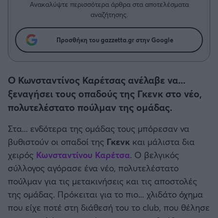
Η μητρότητα στον πάγκο
Δημήτρης Τσορμπατζόγλου
Ανακαλύψτε περισσότερα άρθρα στα αποτελέσματα
Κύπελλο Γερμανίας
Συνεντεύξεις
Άρης
αναζήτησης.
Μεγάλη μου Αγάπη
Κύπελλο Ελλάδος
Μια Ιστορία από την Πόλη
Προσθήκη του gazzetta.gr στην Google
Λεβαδειακός
CHAMPIONS LEAGUE
ΟΦΗ
Ο Κωνσταντίνος Καρέτσας ανέλαβε να...
EUROPA LEAGUE
ξεναγήσει τους οπαδούς της Γκενκ στο νέο,
Βόλος
πολυτελέστατο πούλμαν της ομάδας.
UEFA NATIONS LEAGUE
Ατρόμητος Αθηνών
Στα... ενδότερα της ομάδας τους μπόρεσαν να
COPA AMERICA
βυθιστούν οι οπαδοί της
Γκενκ
και μάλιστα δια
Κηφισιά
χειρός
Κωνσταντίνου Καρέτσα
. Ο βελγικός
Μουντιάλ 2026
σύλλογος αγόρασε ένα νέο, πολυτελέστατο
Αστέρας Τρίπολης
πούλμαν για τις μετακινήσεις και τις αποστολές
EURO
της ομάδας. Πρόκειται για το πιο... χλιδάτο όχημα
Παναιτωλικός
που είχε ποτέ στη διάθεσή του το club, που θέλησε
Γ' Εθνική