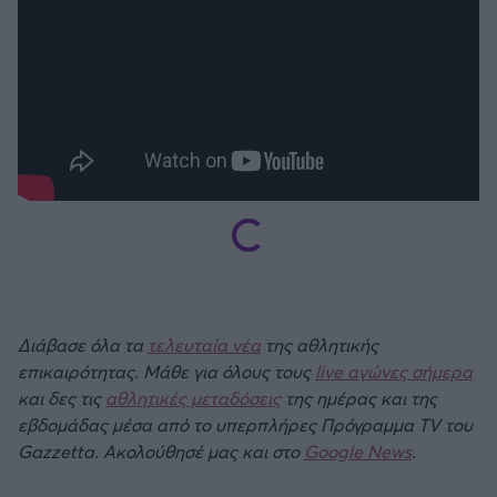
Διάβασε όλα τα
τελευταία νέα
της αθλητικής
επικαιρότητας. Μάθε για όλους τους
live αγώνες σήμερα
και δες τις
αθλητικές μεταδόσεις
της ημέρας και της
εβδομάδας μέσα από το υπερπλήρες Πρόγραμμα TV του
Gazzetta. Ακολούθησέ μας και στο
Google News
.