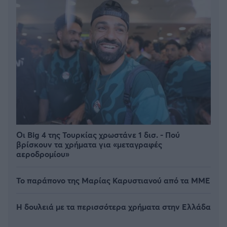
Οι Big 4 της Τουρκίας χρωστάνε 1 δισ. - Πού
βρίσκουν τα χρήματα για «μεταγραφές
αεροδρομίου»
Το παράπονο της Μαρίας Καρυστιανού από τα ΜΜΕ
Η δουλειά με τα περισσότερα χρήματα στην Ελλάδα