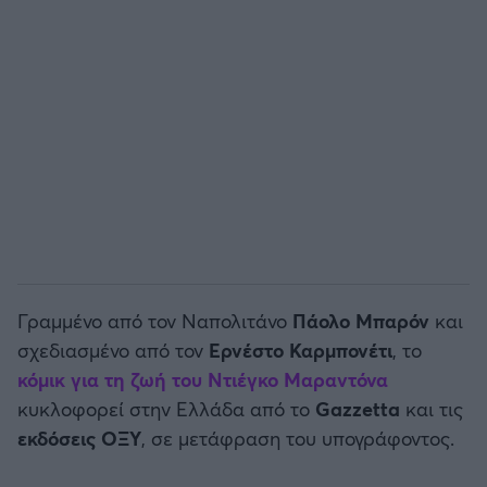
Γραμμένο από τον Ναπολιτάνο
Πάολο Μπαρόν
και
σχεδιασμένο από τον
Ερνέστο Καρμπονέτι
, το
κόμικ για τη ζωή του
Ντιέγκο Μαραντόνα
κυκλοφορεί στην Ελλάδα από το
Gazzetta
και τις
εκδόσεις ΟΞΥ
, σε μετάφραση του υπογράφοντος.