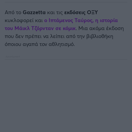
Από το
Gazzetta
και τις
εκδόσεις ΟΞΥ
κυκλοφορεί και
ο Ιπτάμενος Ταύρος, η ιστορία
του Μάικλ Τζόρνταν σε κόμικ
. Μια ακόμα έκδοση
που δεν πρέπει να λείπει από την βιβλιοθήκη
όποιου αγαπά τον αθλητισμό.