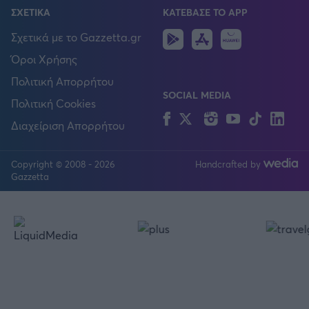
ΣΧΕΤΙΚΑ
ΚΑΤΕΒΑΣΕ ΤΟ APP
Android
IOS
Huawei
Σχετικά με το Gazzetta.gr
Όροι Χρήσης
Πολιτική Απορρήτου
SOCIAL MEDIA
Πολιτική Cookies
Facebook
Twitter
Instagram
YouTube
TikTok
Lin
Διαχείριση Απορρήτου
Copyright © 2008 - 2026
Handcrafted by
FOLLOW US
Gazzetta