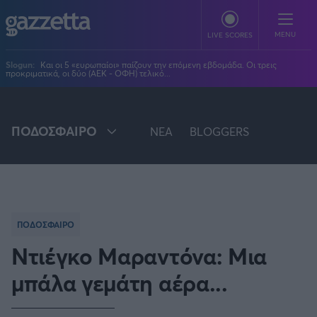
Παράκαμψη προς το κυρίως περιεχόμενο
MENU
LIVE SCORES
Slogun:
Και οι 5 «ευρωπαίοι» παίζουν την επόμενη εβδομάδα. Οι τρεις
προκριματικά, οι δύο (ΑΕΚ - ΟΦΗ) τελικό...
ΠΟΔΟΣΦΑΙΡΟ
Stoiximan Super League
ΠΟΔΟΣΦΑΙΡΟ
NEA
BLOGGERS
ΜΠΑΣΚΕΤ
Super League 2
Stoiximan GBL
Όλες οι διοργανώσεις
ΒΟΛΕΪ
Champions League
EuroLeague
Novibet Volley League
ΑΛΛΑ ΣΠΟΡ
STOIXIMAN SUPER LEAGUE
Europa League
Champions League
Volley League Γυναικών
Τένις
PLUS
Conference League
NBA
ΠΟΔΟΣΦΑΙΡΟ
SUPER LEAGUE 2
Pre League
Χάντμπολ
Πολιτική
Κύπελλο Ελλάδας
Εθνική Μπάσκετ
Ντιέγκο Μαραντόνα: Μια
BLOGGERS
Κύπελλο Ανδρών
Πόλο
Κοινωνία
Premier League
PREMIER LEAGUE
Elite League
Νίκος Αθανασίου
μπάλα γεμάτη αέρα...
GMOTION
Κύπελλο Γυναικών
Διεθνή
Στίβος
La Liga
Δημήτρης Βέργος
Α1 Γυναικών
GMotion F1
Champions League
Viral
FA CUP
ΠΡΩΤΟΣΕΛΙΔΑ
Γυμναστική
Serie A
Βασίλης Βλαχόπουλος
Κύπελλο Ελλάδος