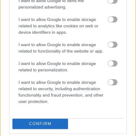
I want to allow Google to send me
personalized advertising.
I want to allow Google to enable storage
Συνδέσου και κάνε το πρώτο σχόλιο...
related to analytics like cookies on web or
device identifiers in apps.
I want to allow Google to enable storage
related to functionality of the website or app.
I want to allow Google to enable storage
BEST OF
INTERNET
related to personalization.
I want to allow Google to enable storage
related to security, including authentication
functionality and fraud prevention, and other
user protection.
CONFIRM