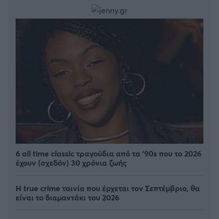
6 all time classic τραγούδια από τα ‘90s που το 2026
έχουν (σχεδόν) 30 χρόνια ζωής
Η true crime ταινία που έρχεται τον Σεπτέμβριο, θα
είναι το διαμαντάκι του 2026