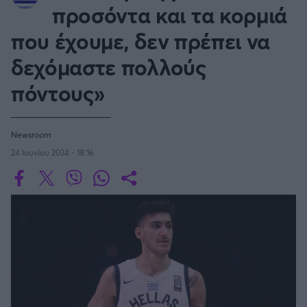
Οδηγός F1
CEV Cup
Τεχνολογία
προσόντα και τα κορμιά
Παναγιώτης Δαλαταριώφ
Κολύμβηση
ΑΘΛΗΤΙΚΕΣ ΜΕΤΑΔΟΣΕΙΣ
Bundesliga
EuroCup
GMotion WRC
NBA
Υγεία
Challenge Cup
που έχουμε, δεν πρέπει να
Ανδρέας Δημάτος
Μπιτς Βόλεϊ
Ligue 1
Mundobasket
GMotion MotoGP
LIVE SCORE
Showbiz
Αντώνης Καλκαβούρας
δεχόμαστε πολλούς
WNBA
Ιστιοπλοΐα
Basketaki
Εθνική Ελλάδος
GWOMEN
Αντώνης Καρπετόπουλος
Eurobasket
Κωπηλασία
πόντους»
Μουντιάλ 2026
Δημήτρης Κατσιώνης
G-LEAGUE
ΑΘΛΗΤΙΚΗ ΗΧΩ
Ξιφασκία
Wyscout Analysis
Γιώργος Κούβαρης
ΕΚΠΟΜΠΕΣ
Σκοποβολή
Ευρώπη
VTB LEAGUE
Κώστας Νικολακόπουλος
Newsroom
GALACTICOS BY INTERWETTEN
Κόσμος
Πάλη
ΟΜΑΔΕΣ
Γιάννης Πάλλας
24 Ιουνίου 2024 - 18:16
GAZZ FLOOR BY NOVIBET
Α1 Μπάσκετ Γυναικών
Νίκος Παπαδογιάννης
Τάε κβον ντο
ΑΕΚ
PODCASTS
POLE POSITION BY ALLWYN
Γιώργος Σακελλαρίου
Τζούντο
ΣΠΛΙΤ
Α2 Μπάσκετ - ELITE LEAGUE
OLD SCHOOL
GAZZETTA ACTS
Γιάννης Σερέτης
Ολυμπιακός
Πινγκ - πονγκ
Transfer Stories
ΜΕΤΑΒΙΒΑΣΗ BY NOVIBET
Gazzetta For Her
Σταύρος Σουντουλίδης
GAZZETTA SPECIALS
gMotion
FIBA EUROPE CUP
Μαχητικά Αθλήματα
Θέμα Ισότητας
Δημήτρης Τομαράς
ΠΑΟΚ
Unique
Πυγμαχία
Για τον Αλέξανδρο
Γιώργος Τσακίρης
Wyscout Analysis
Μπάσκετ: Ισπανία
Άρση Βαρών
#GiatonAlki
Παναθηναϊκός
Μιχάλης Τσαμπάς
InStat Analysis