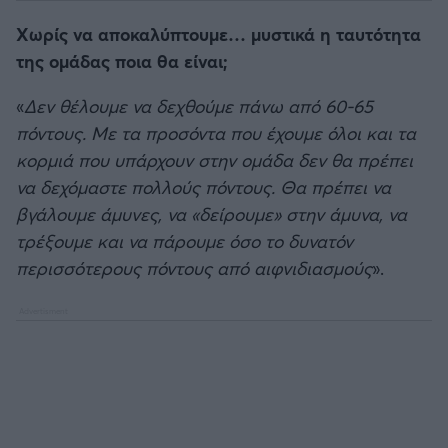
Χωρίς να αποκαλύπτουμε… μυστικά η ταυτότητα
της ομάδας ποια θα είναι;
«
Δεν θέλουμε να δεχθούμε πάνω από 60-65
πόντους. Με τα προσόντα που έχουμε όλοι και τα
κορμιά που υπάρχουν στην ομάδα δεν θα πρέπει
να δεχόμαστε πολλούς πόντους. Θα πρέπει να
βγάλουμε άμυνες, να «δείρουμε» στην άμυνα, να
τρέξουμε και να πάρουμε όσο το δυνατόν
περισσότερους πόντους από αιφνιδιασμούς
».