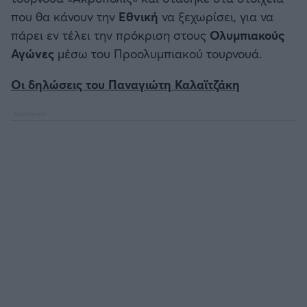
Καλαμάτα
που θα κάνουν την
Εθνική
να ξεχωρίσει, για να
Μπάσκετ: Κίνα
πάρει εν τέλει την πρόκριση στους
Ολυμπιακούς
Ηρακλής
Αγώνες
μέσω του Προολυμπιακού τουρνουά.
Προολυμπιακό Τουρνουά
Οι δηλώσεις του Παναγιώτη Καλαϊτζάκη
Μπαρτσελόνα
Προκριματικά EUROBASKET
Ρεάλ Μαδρίτης
EUROBASKET 2025
Ατλέτικο Μαδρίτης
Προκριματικά MUNDOBASKET
Μάντσεστερ Γιουνάιτεντ
Παγκόσμιο Κύπελλο
Μάντσεστερ Σίτι
EUROBASKET Γυναικών 2025
Λίβερπουλ
Ολυμπιακοί Αγώνες Μπάσκετ
Τσέλσι