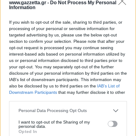
Εγγραφή
Σύνδεση
www.gazzetta.gr -
Do Not Process My Personal
Information
If you wish to opt-out of the sale, sharing to third parties, or
processing of your personal or sensitive information for
Συνδέσου και κάνε το πρώτο σχόλιο...
targeted advertising by us, please use the below opt-out
section to confirm your selection. Please note that after your
opt-out request is processed you may continue seeing
interest-based ads based on personal information utilized by
us or personal information disclosed to third parties prior to
your opt-out. You may separately opt-out of the further
BEST OF
INTERNET
disclosure of your personal information by third parties on the
IAB’s list of downstream participants. This information may
also be disclosed by us to third parties on the
IAB’s List of
Downstream Participants
that may further disclose it to other
third parties.
Please note that this website/app uses one or more Google
Personal Data Processing Opt Outs
services and may gather and store information including but
not limited to your visit or usage behaviour. You may click to
I want to opt-out of the Sharing of my
personal data.
grant or deny consent to Google and its third-party tags to
Opted In
use your data for below specified purposes in below Google