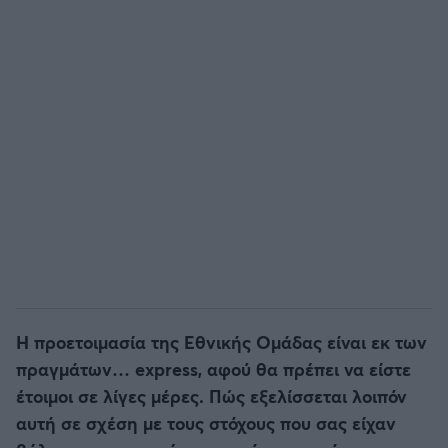
ΟΠΑΠ BASKET LEAGUE
Άρσεναλ
Προολυμπιακό τουρνουά μπάσκετ
Γιουβέντους
BASKETAKI
Μίλαν
EUROBASKET U20
Ίντερ
Τουρνουά Ακρόπολις 2025
Μπάγερν Μονάχου
Παρί Σεν Ζερμέν
Η προετοιμασία της Εθνικής Ομάδας είναι εκ των
πραγμάτων… express, αφού θα πρέπει να είστε
έτοιμοι σε λίγες μέρες. Πώς εξελίσσεται λοιπόν
αυτή σε σχέση με τους στόχους που σας είχαν