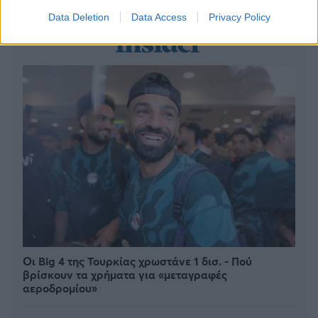
Data Deletion
Data Access
Privacy Policy
Οι Big 4 της Τουρκίας χρωστάνε 1 δισ. - Πού
βρίσκουν τα χρήματα για «μεταγραφές
αεροδρομίου»