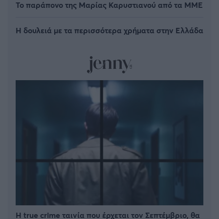
Το παράπονο της Μαρίας Καρυστιανού από τα ΜΜΕ
Η δουλειά με τα περισσότερα χρήματα στην Ελλάδα
Η true crime ταινία που έρχεται τον Σεπτέμβριο, θα