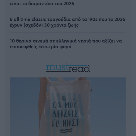
είναι το διαμαντάκι του 2026
6 all time classic τραγούδια από τα ‘90s που το 2026
έχουν (σχεδόν) 30 χρόνια ζωής
10 θερινά σινεμά σε ελληνικά νησιά που αξίζει να
επισκεφθείς έστω μία φορά