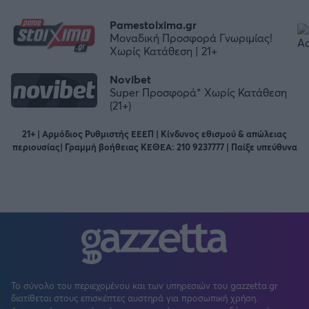
Pamestoixima.gr
Μοναδική Προσφορά Γνωριμίας!
Χωρίς Κατάθεση | 21+
Novibet
Super Προσφορά* Χωρίς Κατάθεση
(21+)
21+ | Αρμόδιος Ρυθμιστής ΕΕΕΠ | Κίνδυνος εθισμού & απώλειας
περιουσίας| Γραμμή βοήθειας ΚΕΘΕΑ: 210 9237777 | Παίξε υπεύθυνα
Το σύνολο του περιεχομένου και των υπηρεσιών του gazzetta.gr
διατίθεται στους επισκέπτες αυστηρά για προσωπική χρήση.