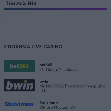
Τελευταία Νέα
ΣΤΟΙΧΗΜΑ LIVE CASINO
bet365
21+ Παίξτε Υπεύθυνα
bwin
Με Νέα GIGA Προσφορά* γνωριμίας
| 21+
Stoiximan
VIP στο Μονακό; 21+