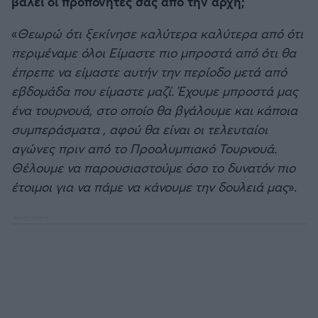
βάλει οι προπονητές σας από την αρχή;
«
Θεωρώ ότι ξεκίνησε καλύτερα καλύτερα από ότι
περιμέναμε όλοι Είμαστε πιο μπροστά από ότι θα
έπρεπε να είμαστε αυτήν την περίοδο μετά από
εβδομάδα που είμαστε μαζί. Έχουμε μπροστά μας
ένα τουρνουά, στο οποίο θα βγάλουμε και κάποια
συμπεράσματα , αφού θα είναι οι τελευταίοι
αγώνες πριν από το Προολυμπιακό Τουρνουά.
Θέλουμε να παρουσιαστούμε όσο το δυνατόν πιο
έτοιμοι για να πάμε να κάνουμε την δουλειά μας
».