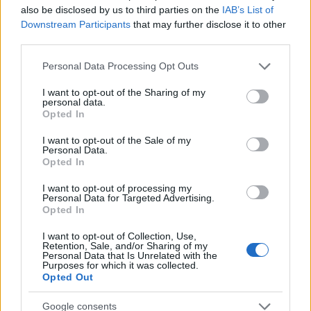
ΟΠΑΠ BASKET LEAGUE
also be disclosed by us to third parties on the
IAB’s List of
Downstream Participants
that may further disclose it to other
Άρσεναλ
third parties.
Προολυμπιακό τουρνουά μπάσκετ
Please note that this website/app uses one or more Google
Personal Data Processing Opt Outs
Γιουβέντους
services and may gather and store information including but
BASKETAKI
not limited to your visit or usage behaviour. You may click to
I want to opt-out of the Sharing of my
personal data.
grant or deny consent to Google and its third-party tags to
Μίλαν
Opted In
EUROBASKET U20
use your data for below specified purposes in below Google
consent section.
I want to opt-out of the Sale of my
Ίντερ
Personal Data.
Τουρνουά Ακρόπολις 2025
Opted In
Μπάγερν Μονάχου
I want to opt-out of processing my
Personal Data for Targeted Advertising.
Opted In
Παρί Σεν Ζερμέν
I want to opt-out of Collection, Use,
Retention, Sale, and/or Sharing of my
Personal Data that Is Unrelated with the
Purposes for which it was collected.
Opted Out
Google consents