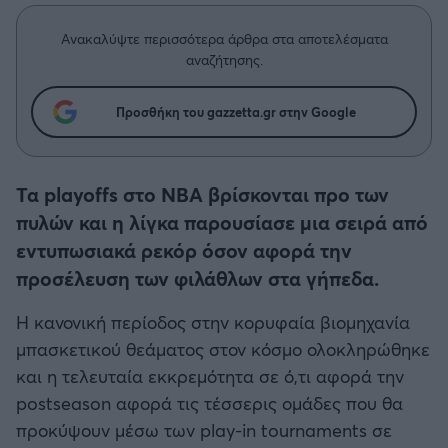
Η μητρότητα στον πάγκο
Δημήτρης Τσορμπατζόγλου
Μπάσκετ: Τουρκία
Συνεντεύξεις
Άρης
Ανακαλύψτε περισσότερα άρθρα στα αποτελέσματα
Μεγάλη μου Αγάπη
αναζήτησης.
Κύπελλο Ελλάδας Μπάσκετ
Μια Ιστορία από την Πόλη
Λεβαδειακός
Προσθήκη του gazzetta.gr στην Google
Μπάσκετ: Γερμανία
ΟΦΗ
Μπάσκετ: Ιταλία
Τα playoffs στο ΝΒΑ βρίσκονται προ των
Βόλος
πυλών και η λίγκα παρουσίασε μια σειρά από
Μπάσκετ: Γαλλία
Ατρόμητος Αθηνών
εντυπωσιακά ρεκόρ όσον αφορά την
προσέλευση των φιλάθλων στα γήπεδα.
ABA LIGA
Κηφισιά
H κανονική περίοδος στην κορυφαία βιομηχανία
NCAA
μπασκετικού θεάματος στον κόσμο ολοκληρώθηκε
Αστέρας Τρίπολης
και η τελευταία εκκρεμότητα σε ό,τι αφορά την
Μπάσκετ: Ισραήλ
postseason αφορά τις τέσσερις ομάδες που θα
Παναιτωλικός
προκύψουν μέσω των play-in tournaments σε
Μπάσκετ: Λιθουανία