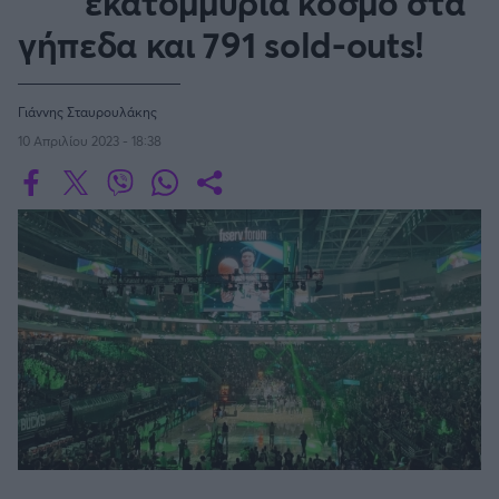
εκατομμύρια κόσμο στα
Οδηγός F1
CEV Cup
Τεχνολογία
Παναγιώτης Δαλαταριώφ
Κολύμβηση
ΑΘΛΗΤΙΚΕΣ ΜΕΤΑΔΟΣΕΙΣ
Bundesliga
EuroCup
γήπεδα και 791 sold-outs!
GMotion WRC
NBA
Υγεία
Challenge Cup
Ανδρέας Δημάτος
Μπιτς Βόλεϊ
Ligue 1
Mundobasket
GMotion MotoGP
LIVE SCORE
Showbiz
Αντώνης Καλκαβούρας
WNBA
Ιστιοπλοΐα
Basketaki
Εθνική Ελλάδος
GWOMEN
Γιάννης Σταυρουλάκης
Αντώνης Καρπετόπουλος
Eurobasket
Κωπηλασία
10 Απριλίου 2023 - 18:38
Μουντιάλ 2026
Δημήτρης Κατσιώνης
G-LEAGUE
ΑΘΛΗΤΙΚΗ ΗΧΩ
Ξιφασκία
Wyscout Analysis
Γιώργος Κούβαρης
ΕΚΠΟΜΠΕΣ
Σκοποβολή
Ευρώπη
VTB LEAGUE
Κώστας Νικολακόπουλος
GALACTICOS BY INTERWETTEN
Κόσμος
Πάλη
ΟΜΑΔΕΣ
Γιάννης Πάλλας
GAZZ FLOOR BY NOVIBET
Α1 Μπάσκετ Γυναικών
Νίκος Παπαδογιάννης
Τάε κβον ντο
ΑΕΚ
PODCASTS
POLE POSITION BY ALLWYN
Γιώργος Σακελλαρίου
Τζούντο
ΣΠΛΙΤ
Α2 Μπάσκετ - ELITE LEAGUE
OLD SCHOOL
GAZZETTA ACTS
Γιάννης Σερέτης
Ολυμπιακός
Πινγκ - πονγκ
Transfer Stories
ΜΕΤΑΒΙΒΑΣΗ BY NOVIBET
Gazzetta For Her
Σταύρος Σουντουλίδης
GAZZETTA SPECIALS
gMotion
FIBA EUROPE CUP
Μαχητικά Αθλήματα
Θέμα Ισότητας
Δημήτρης Τομαράς
ΠΑΟΚ
Unique
Πυγμαχία
Για τον Αλέξανδρο
Γιώργος Τσακίρης
Wyscout Analysis
Μπάσκετ: Ισπανία
Άρση Βαρών
#GiatonAlki
Παναθηναϊκός
Μιχάλης Τσαμπάς
InStat Analysis