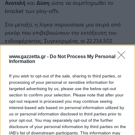
Ανατολή
και
Δύση
ώστε να συμπληρωθεί το
Καλαμάτα
bracket των play-offs.
Μπάσκετ: Κίνα
Ηρακλής
Στο μεταξύ, η λίγκα παρουσίασε μια σειρά από
Προολυμπιακό Τουρνουά
ρεκόρ που επιβεβαιώνουν την εκτόξευση του
Μπαρτσελόνα
ενδιαφέροντος. Συγκεκριμένα, οι 22.234.502
Προκριματικά EUROBASKET
φίλαθλοι που βρέθηκαν φέτος στα γήπεδα του
Ρεάλ Μαδρίτης
ΝΒΑ
συνιστούν all-time record! Το ίδιο ισχύει με
www.gazzetta.gr -
Do Not Process My Personal
EUROBASKET 2025
Information
τα 791 sold-outs και τον μ.ό. προσέλευσης που
Ατλέτικο Μαδρίτης
ανήλθε στους 18.077 φιλάθλους ανά παιχνίδι.
Προκριματικά MUNDOBASKET
If you wish to opt-out of the sale, sharing to third parties, or
processing of your personal or sensitive information for
Μάντσεστερ Γιουνάιτεντ
targeted advertising by us, please use the below opt-out
Παγκόσμιο Κύπελλο
section to confirm your selection. Please note that after your
opt-out request is processed you may continue seeing
Μάντσεστερ Σίτι
EUROBASKET Γυναικών 2025
interest-based ads based on personal information utilized by
us or personal information disclosed to third parties prior to
Λίβερπουλ
your opt-out. You may separately opt-out of the further
Ολυμπιακοί Αγώνες Μπάσκετ
disclosure of your personal information by third parties on the
IAB’s list of downstream participants. This information may
Τσέλσι