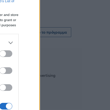
B’s List of
er and store
to grant or
ed purposes
Δείτε όλο το πρόγραμμα