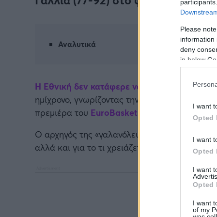
participants
Downstream 
Please note
information 
Αναλυτικά
deny consent
in below Go
H Εθνική δεν κατάφερε να ματσάρει την έντα
Persona
ημίχρονο, γνωρίζοντας την ήττα με 77-92 στο 
I want t
πρεμιέρα του
EuroBasket 2025
με την Ιταλία.
Opted 
Ο αρχηγός της «γαλανόλευκης», Κώστας Παπανι
I want t
αλλά και για το τι χρειάζεται να διορθώσουν 
Opted 
I want 
Advertis
Opted 
I want t
of my P
was col