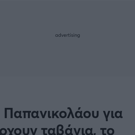
Μια Ιστο
Μιχάλης Τσαμπάς
Δημήτρης Τσ
WNBA
Άρση Βαρών
άσκετ Γυναικών
Α2 Μπάσκετ - ELITE LEAG
ετ: Τουρκία
Κύπελλο Ελλάδας Μπάσκε
FOLLOW US
ετ: Γαλλία
ABA LIGA
ετ: Λιθουανία
Μπάσκετ: Κίνα
Προκριματικά
BASKET 2025
, Παπανικολάου για
MUNDOBASKET
ιακοί Αγώνες Μπάσκετ
ΟΠΑΠ BASKET LEAGUE
ρχουν ταβάνια, το