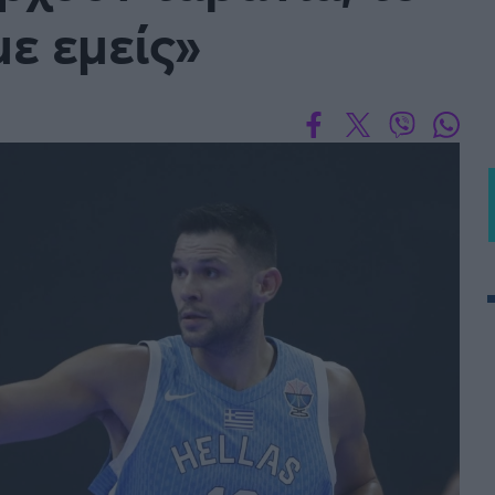
με εμείς»
BASKET U20
Τουρνουά Ακρόπολις 2025