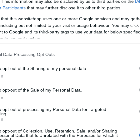
. This information may also be disclosed by us to third parties on the
IA
Participants
that may further disclose it to other third parties.
 that this website/app uses one or more Google services and may gath
including but not limited to your visit or usage behaviour. You may click 
 to Google and its third-party tags to use your data for below specifi
ogle consent section.
ση και την ενέργεια της Γαλλίας
στο δεύτερο
l Data Processing Opt Outs
τελευταίο φιλικό προετοιμασίας πριν από την
o opt-out of the Sharing of my personal data.
In
κολάου, μίλησε για το... ταβάνι της ομάδας,
o opt-out of the Sale of my Personal Data.
μετά την αναμέτρηση με τους «τρικολόρ».
In
to opt-out of processing my Personal Data for Targeted
ing.
In
o opt-out of Collection, Use, Retention, Sale, and/or Sharing
ersonal Data that Is Unrelated with the Purposes for which it
lected.