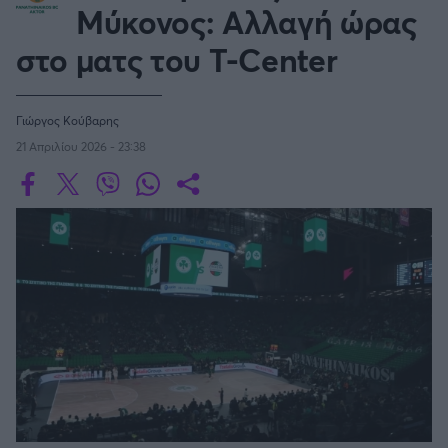
Οδηγός F1
CEV Cup
Τεχνολογία
Μύκονος: Αλλαγή ώρας
Παναγιώτης Δαλαταριώφ
Κολύμβηση
ΑΘΛΗΤΙΚΕΣ ΜΕΤΑΔΟΣΕΙΣ
Bundesliga
EuroCup
GMotion WRC
NBA
Υγεία
Challenge Cup
στο ματς του T-Center
Ανδρέας Δημάτος
Μπιτς Βόλεϊ
Ligue 1
Mundobasket
GMotion MotoGP
LIVE SCORE
Showbiz
Αντώνης Καλκαβούρας
WNBA
Ιστιοπλοΐα
Basketaki
Εθνική Ελλάδος
GWOMEN
Αντώνης Καρπετόπουλος
Eurobasket
Κωπηλασία
Γιώργος Κούβαρης
Μουντιάλ 2026
Δημήτρης Κατσιώνης
G-LEAGUE
ΑΘΛΗΤΙΚΗ ΗΧΩ
21 Απριλίου 2026 - 23:38
Ξιφασκία
Wyscout Analysis
Γιώργος Κούβαρης
ΕΚΠΟΜΠΕΣ
Σκοποβολή
Ευρώπη
VTB LEAGUE
Κώστας Νικολακόπουλος
GALACTICOS BY INTERWETTEN
Κόσμος
Πάλη
ΟΜΑΔΕΣ
Γιάννης Πάλλας
GAZZ FLOOR BY NOVIBET
Α1 Μπάσκετ Γυναικών
Νίκος Παπαδογιάννης
Τάε κβον ντο
ΑΕΚ
PODCASTS
POLE POSITION BY ALLWYN
Γιώργος Σακελλαρίου
Τζούντο
ΣΠΛΙΤ
Α2 Μπάσκετ - ELITE LEAGUE
OLD SCHOOL
GAZZETTA ACTS
Γιάννης Σερέτης
Ολυμπιακός
Πινγκ - πονγκ
Transfer Stories
ΜΕΤΑΒΙΒΑΣΗ BY NOVIBET
Gazzetta For Her
Σταύρος Σουντουλίδης
GAZZETTA SPECIALS
gMotion
FIBA EUROPE CUP
Μαχητικά Αθλήματα
Θέμα Ισότητας
Δημήτρης Τομαράς
ΠΑΟΚ
Unique
Πυγμαχία
Για τον Αλέξανδρο
Γιώργος Τσακίρης
Wyscout Analysis
Μπάσκετ: Ισπανία
Άρση Βαρών
#GiatonAlki
Παναθηναϊκός
Μιχάλης Τσαμπάς
InStat Analysis