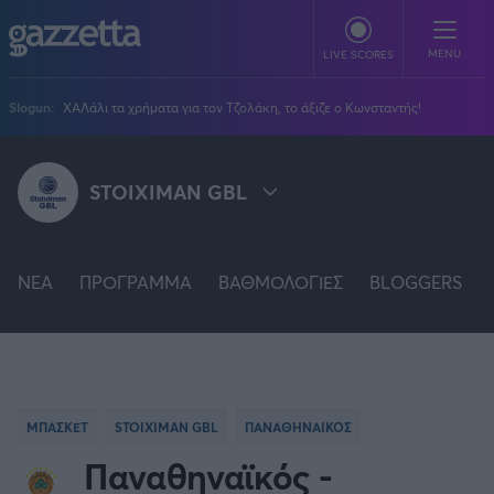
Παράκαμψη προς το κυρίως περιεχόμενο
MENU
LIVE SCORES
Slogun:
ΧΑΛάλι τα χρήματα για τον Τζολάκη, το άξιζε ο Κωνσταντής!
ΠΟΔΟΣΦΑΙΡΟ
STOIXIMAN GBL
Stoiximan Super League
ΜΠΑΣΚΕΤ
Super League 2
Stoiximan GBL
Όλες οι διοργανώσεις
ΒΟΛΕΪ
Champions League
NEA
EuroLeague
ΠΡΟΓΡΑΜΜΑ
ΒΑΘΜΟΛΟΓΙΕΣ
BLOGGERS
Novibet Volley League
ΑΛΛΑ ΣΠΟΡ
STOIXIMAN GBL
Europa League
Champions League
Volley League Γυναικών
Τένις
PLUS
Conference League
NBA
EUROLEAGUE
Pre League
Χάντμπολ
Πολιτική
Κύπελλο Ελλάδας
Εθνική Μπάσκετ
BLOGGERS
Κύπελλο Ανδρών
Πόλο
Κοινωνία
Premier League
EUROCUP
Elite League
Νίκος Αθανασίου
ΜΠΑΣΚΕΤ
STOIXIMAN GBL
ΠΑΝΑΘΗΝΑΙΚΟΣ
GMOTION
Κύπελλο Γυναικών
Διεθνή
Στίβος
La Liga
Δημήτρης Βέργος
Α1 Γυναικών
Παναθηναϊκός -
GMotion F1
Champions League
Viral
BASKETBALL CHAMPIONS LEAGUE
ΠΡΩΤΟΣΕΛΙΔΑ
Γυμναστική
Serie A
Βασίλης Βλαχόπουλος
Κύπελλο Ελλάδος