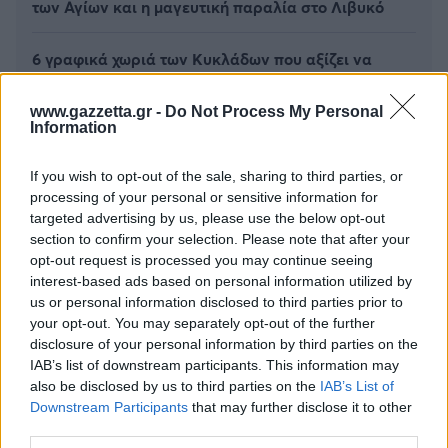
των Αγίων και η μαγευτική παραλία στο Λιβυκό
6 γραφικά χωριά των Κυκλάδων που αξίζει να
ανακαλύψετε
www.gazzetta.gr -
Do Not Process My Personal
Information
If you wish to opt-out of the sale, sharing to third parties, or
processing of your personal or sensitive information for
targeted advertising by us, please use the below opt-out
section to confirm your selection. Please note that after your
opt-out request is processed you may continue seeing
interest-based ads based on personal information utilized by
us or personal information disclosed to third parties prior to
your opt-out. You may separately opt-out of the further
disclosure of your personal information by third parties on the
IAB’s list of downstream participants. This information may
also be disclosed by us to third parties on the
IAB’s List of
Downstream Participants
that may further disclose it to other
third parties.