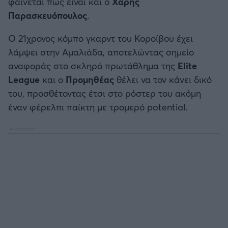
φαίνεται πως είναι και ο
Χάρης
Καλαμάτα
Παρασκευόπουλος
.
Μπάσκετ: Κίνα
Ηρακλής
Ο 21χρονος κόμπο γκαρντ του Κοροίβου έχει
Προολυμπιακό Τουρνουά
λάμψει στην Αμαλιάδα, αποτελώντας σημείο
Μπαρτσελόνα
αναφοράς στο σκληρό πρωτάθλημα της
Elite
Προκριματικά EUROBASKET
League
και ο
Προμηθέας
θέλει να τον κάνει δικό
Ρεάλ Μαδρίτης
του, προσθέτοντας έτσι στο ρόστερ του ακόμη
EUROBASKET 2025
έναν φέρελπι παίκτη με τρομερό potential.
Ατλέτικο Μαδρίτης
Προκριματικά MUNDOBASKET
Μάντσεστερ Γιουνάιτεντ
Παγκόσμιο Κύπελλο
Μάντσεστερ Σίτι
EUROBASKET Γυναικών 2025
Λίβερπουλ
Ολυμπιακοί Αγώνες Μπάσκετ
Τσέλσι