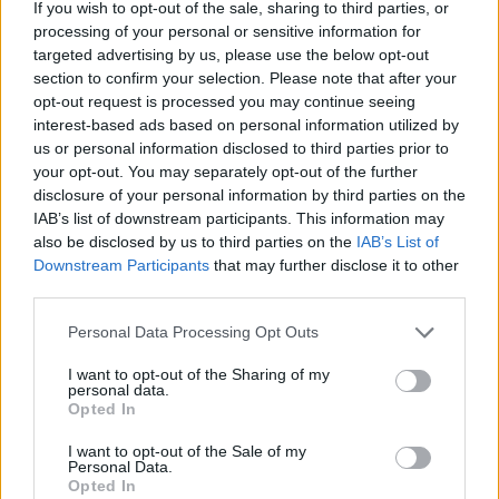
If you wish to opt-out of the sale, sharing to third parties, or
processing of your personal or sensitive information for
Ο
Χάρης Παρασκευόπουλος
έχει λάμψει φέτος με
targeted advertising by us, please use the below opt-out
τον
Κόροιβο
, έχοντας 10.4 πόντους κατά μέσο όρο,
section to confirm your selection. Please note that after your
ενώ μαζεύει 6.3 ριμπάουντ και μοιράζει 4.4 ασίστ,
opt-out request is processed you may continue seeing
interest-based ads based on personal information utilized by
νούμερα που δείχνουν την πολύπλευρη προσφορά
us or personal information disclosed to third parties prior to
του στο παιχνίδι.
your opt-out. You may separately opt-out of the further
disclosure of your personal information by third parties on the
Μάλιστα στο φινάλε της σεζόν έχει πάρει…
IAB’s list of downstream participants. This information may
φωτιά, καθώς στα 4 τελευταία του παιχνίδια με
also be disclosed by us to third parties on the
IAB’s List of
Downstream Participants
that may further disclose it to other
τον
Κόροιβο
μετρά 17.5 πόντους, 4.3 ασίστ και 7
third parties.
ριμπάουντ.
Please note that this website/app uses one or more Google
Personal Data Processing Opt Outs
services and may gather and store information including but
@Photo credits:
FIBA
not limited to your visit or usage behaviour. You may click to
I want to opt-out of the Sharing of my
personal data.
grant or deny consent to Google and its third-party tags to
Opted In
use your data for below specified purposes in below Google
consent section.
I want to opt-out of the Sale of my
Personal Data.
Opted In