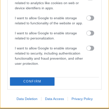
related to analytics like cookies on web or
device identifiers in apps.
Για να προσθέσεις το σχόλιο
I want to allow Google to enable storage
σου πρέπει να συνδεθείς
related to functionality of the website or app.
στο my gazzetta!
I want to allow Google to enable storage
related to personalization.
Εγγραφή
Σύνδεση
I want to allow Google to enable storage
related to security, including authentication
functionality and fraud prevention, and other
user protection.
CONFIRM
Data Deletion
Data Access
Privacy Policy