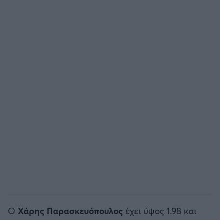
ΟΠΑΠ BASKET LEAGUE
Άρσεναλ
Προολυμπιακό τουρνουά μπάσκετ
Γιουβέντους
BASKETAKI
Μίλαν
EUROBASKET U20
Ίντερ
Τουρνουά Ακρόπολις 2025
Μπάγερν Μονάχου
Παρί Σεν Ζερμέν
Ο
Χάρης Παρασκευόπουλος
έχει ύψος 1.98 και