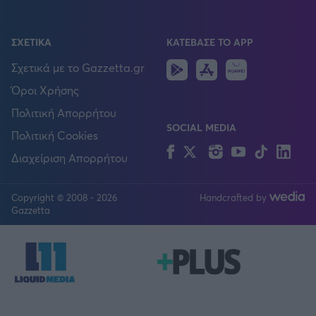
ΣΧΕΤΙΚΑ
ΚΑΤΕΒΑΣΕ ΤΟ APP
Android
IOS
Huawei
Σχετικά με το Gazzetta.gr
Όροι Χρήσης
Πολιτική Απορρήτου
SOCIAL MEDIA
Πολιτική Cookies
Facebook
Twitter
Instagram
YouTube
TikTok
Lin
Διαχείριση Απορρήτου
Copyright © 2008 - 2026
Handcrafted by
FOLLOW US
Gazzetta