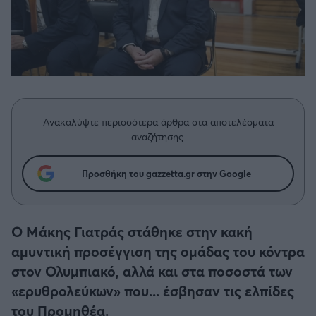
Η μητρότητα στον πάγκο
Δημήτρης Τσορμπατζόγλου
Μπάσκετ: Τουρκία
Συνεντεύξεις
Άρης
Μεγάλη μου Αγάπη
Κύπελλο Ελλάδας Μπάσκετ
Μια Ιστορία από την Πόλη
Λεβαδειακός
Μπάσκετ: Γερμανία
ΟΦΗ
Μπάσκετ: Ιταλία
Ανακαλύψτε περισσότερα άρθρα στα αποτελέσματα
Βόλος
αναζήτησης.
Μπάσκετ: Γαλλία
Ατρόμητος Αθηνών
Προσθήκη του gazzetta.gr στην Google
ABA LIGA
Κηφισιά
Ο Μάκης Γιατράς στάθηκε στην κακή
NCAA
αμυντική προσέγγιση της ομάδας του κόντρα
Αστέρας Τρίπολης
στον Ολυμπιακό, αλλά και στα ποσοστά των
Μπάσκετ: Ισραήλ
Παναιτωλικός
«ερυθρολεύκων» που... έσβησαν τις ελπίδες
Μπάσκετ: Λιθουανία
του Προμηθέα.