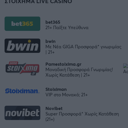
ΣΤΟΙΧΗΜΑ LIVE CASINO
bet365
21+ Παίξτε Υπεύθυνα
bwin
Με Νέα GIGA Προσφορά* γνωριμίας
| 21+
Pamestoixima.gr
Μοναδική Προσφορά Γνωριμίας!
Χωρίς Κατάθεση | 21+
Stoiximan
VIP στο Μονακό; 21+
Novibet
Super Προσφορά* Χωρίς Κατάθεση
(21+)