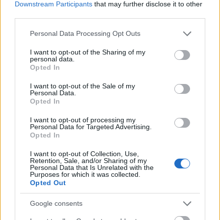
Downstream Participants
that may further disclose it to other
και δες τις
αθλητικές μεταδόσεις
της ημέρας και της
third parties.
εβδομάδας μέσα από το υπερπλήρες Πρόγραμμα TV του
Please note that this website/app uses one or more Google
Gazzetta. Ακολούθησέ μας και στο
Google News
.
Personal Data Processing Opt Outs
services and may gather and store information including but
not limited to your visit or usage behaviour. You may click to
I want to opt-out of the Sharing of my
personal data.
grant or deny consent to Google and its third-party tags to
Opted In
use your data for below specified purposes in below Google
ΔΙΑΒΑΣΕ ΑΚΟΜΗ:
consent section.
I want to opt-out of the Sale of my
Personal Data.
Προμηθέας: Έδωσε δανεικό στη ΝΕ Μεγαρίδος τον
Opted In
Κομνιανίδη
I want to opt-out of processing my
Δίπλαρος: «Ο Προμηθέας γύρισε σελίδα και δε θα δώσει
Personal Data for Targeted Advertising.
Opted In
τίποτα εύκολο σε κανέναν»
I want to opt-out of Collection, Use,
FIBA Europe Cup: Οι όμιλοι και οι αντίπαλοι του Ηρακλή,
Retention, Sale, and/or Sharing of my
Personal Data that Is Unrelated with the
του Κολοσσού, του Προμηθέα και της Μυκόνου
Purposes for which it was collected.
Opted Out
Google consents
Tags:
ΜΑΚΗΣ ΓΙΑΤΡΑΣ