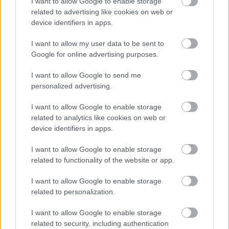
I want to allow Google to enable storage
related to advertising like cookies on web or
device identifiers in apps.
I want to allow my user data to be sent to
Google for online advertising purposes.
Για να προσθέσεις το σχόλιο
I want to allow Google to send me
σου πρέπει να συνδεθείς
personalized advertising.
στο my gazzetta!
I want to allow Google to enable storage
related to analytics like cookies on web or
Εγγραφή
Σύνδεση
device identifiers in apps.
I want to allow Google to enable storage
related to functionality of the website or app.
I want to allow Google to enable storage
related to personalization.
I want to allow Google to enable storage
related to security, including authentication