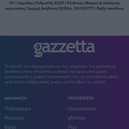
21+ | Αρμόδιος Ρυθμιστής ΕΕΕΠ | Κίνδυνος εθισμού & απώλειας
περιουσίας| Γραμμή βοήθειας ΚΕΘΕΑ: 210 9237777 | Παίξε υπεύθυνα
Το σύνολο του περιεχομένου και των υπηρεσιών του gazzetta.gr
διατίθεται στους επισκέπτες αυστηρά για προσωπική χρήση.
Απαγορεύεται η χρήση ή επανεκπομπή του, σε οποιοδήποτε μέσο,
μετά ή άνευ επεξεργασίας, χωρίς γραπτή άδεια του εκδότη.
ΑΘΛΗΜΑΤΑ
ΠΕΡΙΣΣΟΤΕΡΑ
Ποδόσφαιρο
Πρωτοσέλιδα
Μπάσκετ
gMotion
Βόλεϊ
Plus