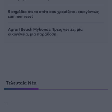
5 σημάδια ότι το σπίτι σου χρειάζεται επειγόντως
summer reset
Agrari Beach Mykonos: Τρεις γενιές, μία
οικογένεια, μία παράδοση
Τελευταία Νέα