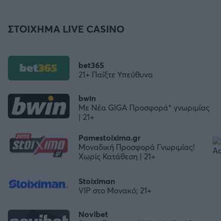
ΣΤΟΙΧΗΜΑ LIVE CASINO
bet365
21+ Παίξτε Υπεύθυνα
bwin
Με Νέα GIGA Προσφορά* γνωριμίας
| 21+
Pamestoixima.gr
Μοναδική Προσφορά Γνωριμίας!
Χωρίς Κατάθεση | 21+
Stoiximan
VIP στο Μονακό; 21+
Novibet