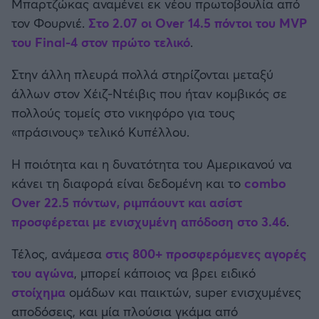
Μπαρτζώκας αναμένει εκ νέου πρωτοβουλία από
τον Φουρνιέ.
Στο 2.07 οι Over 14.5 πόντοι του MVP
του Final-4 στον πρώτο τελικό
.
Στην άλλη πλευρά πολλά στηρίζονται μεταξύ
άλλων στον Χέιζ-Ντέιβις που ήταν κομβικός σε
πολλούς τομείς στο νικηφόρο για τους
«πράσινους» τελικό Κυπέλλου.
Η ποιότητα και η δυνατότητα του Αμερικανού να
κάνει τη διαφορά είναι δεδομένη και το
combo
Over 22.5 πόντων, ριμπάουντ και ασίστ
προσφέρεται με ενισχυμένη απόδοση στο 3.46
.
Τέλος, ανάμεσα
στις 800+ προσφερόμενες αγορές
του αγώνα
, μπορεί κάποιος να βρει ειδικό
στοίχημα
ομάδων και παικτών, super ενισχυμένες
αποδόσεις, και μία πλούσια γκάμα από