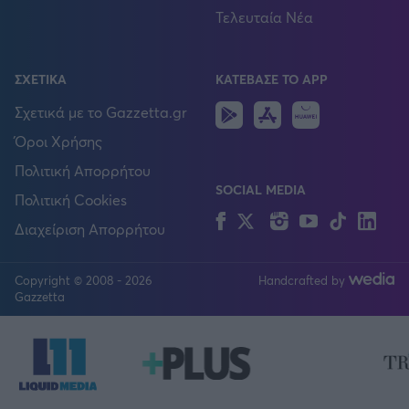
Τελευταία Νέα
ΣΧΕΤΙΚΑ
ΚΑΤΕΒΑΣΕ ΤΟ APP
Android
IOS
Huawei
Σχετικά με το Gazzetta.gr
Όροι Χρήσης
Πολιτική Απορρήτου
SOCIAL MEDIA
Πολιτική Cookies
Facebook
Twitter
Instagram
YouTube
TikTok
Lin
Διαχείριση Απορρήτου
Copyright © 2008 - 2026
Handcrafted by
FOLLOW US
Gazzetta