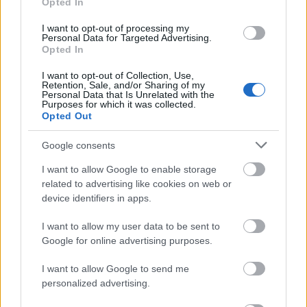
Opted In
I want to opt-out of processing my
Personal Data for Targeted Advertising.
Πέρα από τη Λισαβόνα: 10 μαγευτικοί προορισμοί
Opted In
της Πορτογαλίας
I want to opt-out of Collection, Use,
Retention, Sale, and/or Sharing of my
Το καλά κρυμμένο μυστικό της Κρήτης: Το φαράγγι
Personal Data that Is Unrelated with the
Purposes for which it was collected.
των Αγίων και η μαγευτική παραλία στο Λιβυκό
Opted Out
6 γραφικά χωριά των Κυκλάδων που αξίζει να
Google consents
ανακαλύψετε
I want to allow Google to enable storage
related to advertising like cookies on web or
device identifiers in apps.
I want to allow my user data to be sent to
Google for online advertising purposes.
I want to allow Google to send me
personalized advertising.