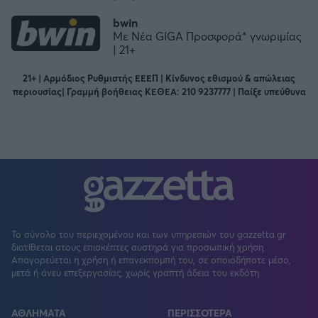
bwin
Με Νέα GIGA Προσφορά* γνωριμίας
| 21+
21+ | Αρμόδιος Ρυθμιστής ΕΕΕΠ | Κίνδυνος εθισμού & απώλειας
περιουσίας| Γραμμή βοήθειας ΚΕΘΕΑ: 210 9237777 | Παίξε υπεύθυνα
Το σύνολο του περιεχομένου και των υπηρεσιών του gazzetta.gr
διατίθεται στους επισκέπτες αυστηρά για προσωπική χρήση.
Απαγορεύεται η χρήση ή επανεκπομπή του, σε οποιοδήποτε μέσο,
μετά ή άνευ επεξεργασίας, χωρίς γραπτή άδεια του εκδότη.
ΑΘΛΗΜΑΤΑ
ΠΕΡΙΣΣΟΤΕΡΑ