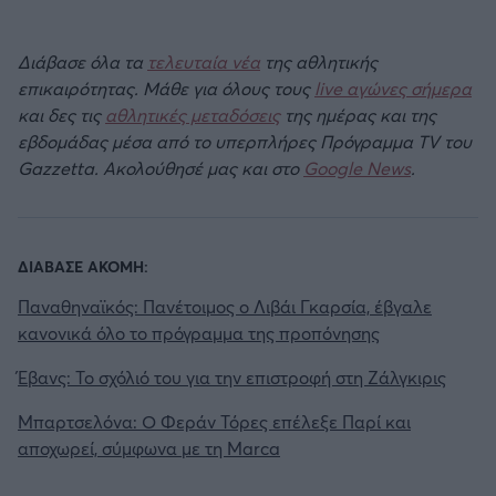
Διάβασε όλα τα
τελευταία νέα
της αθλητικής
επικαιρότητας. Μάθε για όλους τους
live αγώνες σήμερα
και δες τις
αθλητικές μεταδόσεις
της ημέρας και της
εβδομάδας μέσα από το υπερπλήρες Πρόγραμμα TV του
Gazzetta. Ακολούθησέ μας και στο
Google News
.
ΔΙΑΒΑΣΕ ΑΚΟΜΗ:
Παναθηναϊκός: Πανέτοιμος ο Λιβάι Γκαρσία, έβγαλε
κανονικά όλο το πρόγραμμα της προπόνησης
Έβανς: Το σχόλιό του για την επιστροφή στη Ζάλγκιρις
Μπαρτσελόνα: Ο Φεράν Τόρες επέλεξε Παρί και
αποχωρεί, σύμφωνα με τη Marca