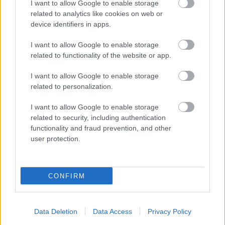
I want to allow Google to enable storage
related to analytics like cookies on web or
device identifiers in apps.
I want to allow Google to enable storage
related to functionality of the website or app.
I want to allow Google to enable storage
Θρίλερ στον Λυκαβηττό: Εντοπίστηκε πτώμα -
related to personalization.
Συναγερμός στις αρχές
I want to allow Google to enable storage
15+1 θρυλικές μεταγραφές του ελληνικού
related to security, including authentication
ποδοσφαίρου που δεν έγιναν ποτέ
functionality and fraud prevention, and other
user protection.
«Έχω θέμα με τα κλισέ στιχάκια του Αυγούστου» -
Τα 5 πιο κριντζ που ακούμε κάθε καλοκαίρι
CONFIRM
Data Deletion
Data Access
Privacy Policy