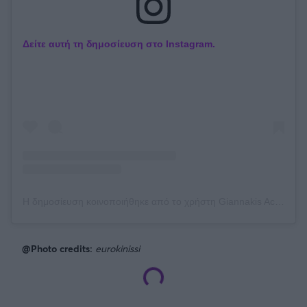
Δείτε αυτή τη δημοσίευση στο Instagram.
Η δημοσίευση κοινοποιήθηκε από το χρήστη Giannakis Academy (@giannakisacademy)
@Photo credits:
eurokinissi