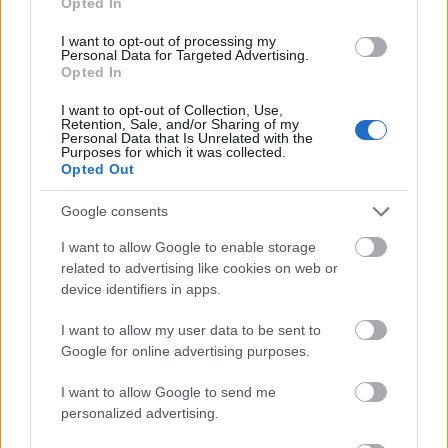
Opted In
I want to opt-out of processing my
Personal Data for Targeted Advertising.
«Ήμουν κι εγώ στα Κουφονήσια τις ημέρες που
Opted In
γέμισε η Ιταλίδα»: Η λεπτομέρεια που κανείς δεν
ανέφερε
I want to opt-out of Collection, Use,
Retention, Sale, and/or Sharing of my
Personal Data that Is Unrelated with the
Ταξιδιώτης πάει διακοπές στην Πάρο για... έναν
Purposes for which it was collected.
μήνα - «Έχω εγώ τον τρόπο»
Opted Out
Google consents
Ο πραγματικός λόγος της τουρκικής «απόβασης»
στο Αιγαίο: Γιατί προτιμούν τα ελληνικά νησιά
I want to allow Google to enable storage
related to advertising like cookies on web or
device identifiers in apps.
I want to allow my user data to be sent to
Google for online advertising purposes.
I want to allow Google to send me
personalized advertising.