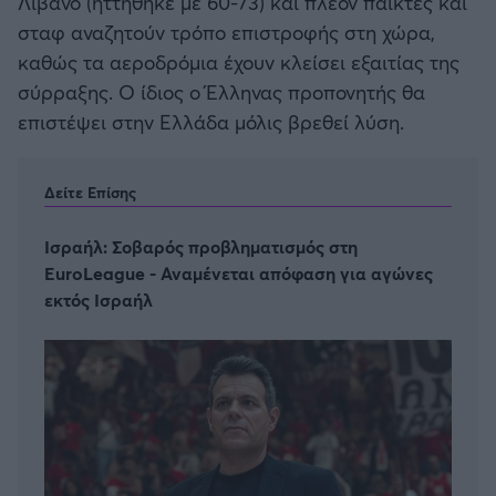
Λίβανο (ηττήθηκε με 60-73) και πλέον παίκτες και
σταφ αναζητούν τρόπο επιστροφής στη χώρα,
καθώς τα αεροδρόμια έχουν κλείσει εξαιτίας της
σύρραξης. Ο ίδιος ο Έλληνας προπονητής θα
επιστέψει στην Ελλάδα μόλις βρεθεί λύση.
Δείτε Επίσης
Ισραήλ: Σοβαρός προβληματισμός στη
EuroLeague - Αναμένεται απόφαση για αγώνες
εκτός Ισραήλ