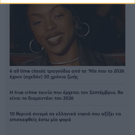
6 all time classic τραγούδια από τα ‘90s που το 2026
έχουν (σχεδόν) 30 χρόνια ζωής
Η true crime ταινία που έρχεται τον Σεπτέμβριο, θα
είναι το διαμαντάκι του 2026
10 θερινά σινεμά σε ελληνικά νησιά που αξίζει να
επισκεφθείς έστω μία φορά