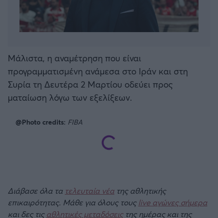
Μάλιστα, η αναμέτρηση που είναι
προγραμματισμένη ανάμεσα στο Ιράν και στη
Συρία τη Δευτέρα 2 Μαρτίου οδεύει προς
ματαίωση λόγω των εξελίξεων.
@Photo credits:
FIBA
Διάβασε όλα τα
τελευταία νέα
της αθλητικής
επικαιρότητας. Μάθε για όλους τους
live αγώνες σήμερα
και δες τις
αθλητικές μεταδόσεις
της ημέρας και της