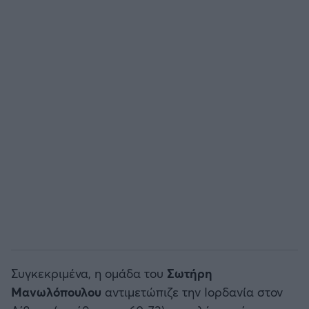
ΟΠΑΠ BASKET LEAGUE
Άρσεναλ
Προολυμπιακό τουρνουά μπάσκετ
Γιουβέντους
BASKETAKI
Μίλαν
EUROBASKET U20
Ίντερ
Τουρνουά Ακρόπολις 2025
Μπάγερν Μονάχου
Παρί Σεν Ζερμέν
Συγκεκριμένα, η ομάδα του
Σωτήρη
Μανωλόπουλου
αντιμετώπιζε την Ιορδανία στον