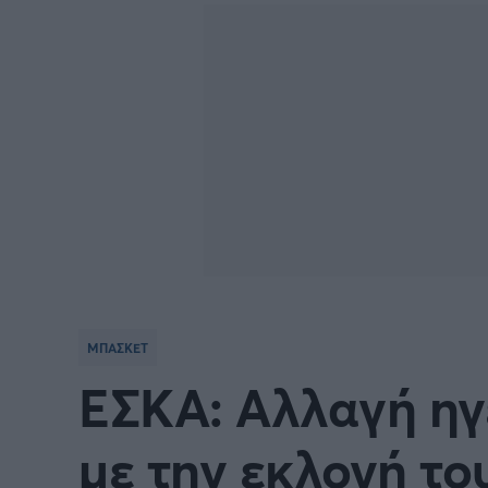
BASKETBALL CHAMPIONS
Γιώργος Τσακίρης
NBA
Πυγμαχία
LEAGUE
VTB LEAGUE
Α1 Μπ
Μπάσκετ: Ισπανία
Μπάσκ
Μπάσκετ: Ιταλία
Μπάσκ
Μπάσκετ: Ισραήλ
Μπάσκ
ΜΠΑΣΚΕΤ
Προκριματικά EUROBASKET
EURO
ΕΣΚΑ: Αλλαγή ηγ
EUROBASKET Γυναικών 2025
Ολυμπ
με την εκλογή τ