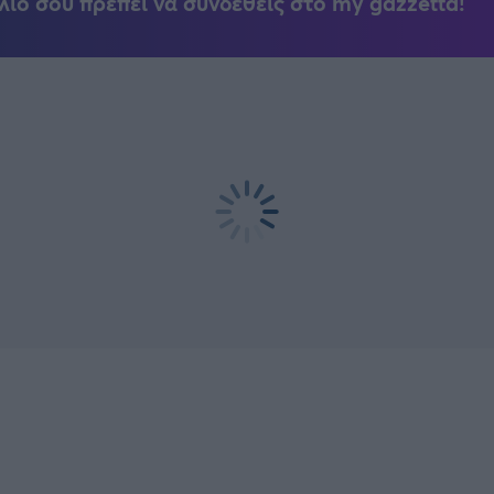
λιο σου πρέπει να συνδεθείς στο my gazzetta!