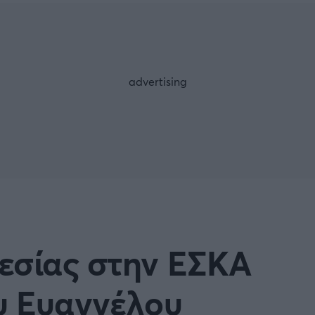
Μια Ιστο
Μιχάλης Τσαμπάς
Δημήτρης Τσ
WNBA
Άρση Βαρών
άσκετ Γυναικών
Α2 Μπάσκετ - ELITE LEAG
ετ: Τουρκία
Κύπελλο Ελλάδας Μπάσκε
FOLLOW US
ετ: Γαλλία
ABA LIGA
ετ: Λιθουανία
Μπάσκετ: Κίνα
Προκριματικά
BASKET 2025
εσίας στην ΕΣΚΑ
MUNDOBASKET
ιακοί Αγώνες Μπάσκετ
ΟΠΑΠ BASKET LEAGUE
ου Ευαγγέλου