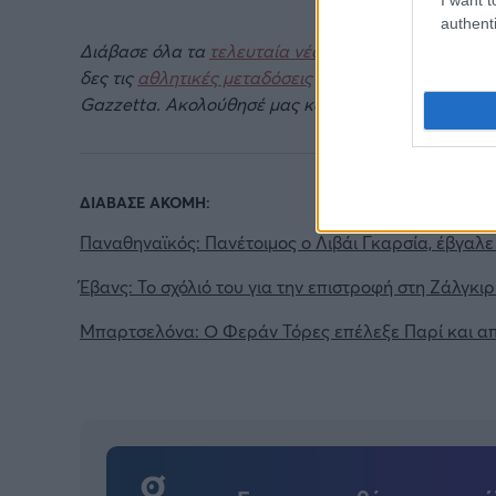
authenti
Διάβασε όλα τα
τελευταία νέα
της αθλητικής επικα
δες τις
αθλητικές μεταδόσεις
της ημέρας και της ε
Gazzetta. Ακολούθησέ μας και στο
Google News
.
ΔΙΑΒΑΣΕ ΑΚΟΜΗ:
Παναθηναϊκός: Πανέτοιμος ο Λιβάι Γκαρσία, έβγαλ
Έβανς: Το σχόλιό του για την επιστροφή στη Ζάλγκιρ
Μπαρτσελόνα: Ο Φεράν Τόρες επέλεξε Παρί και απ