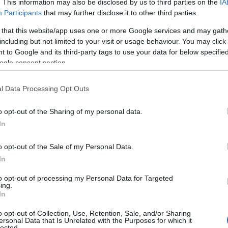
. This information may also be disclosed by us to third parties on the
IA
το θριαμβευτικό 86,7% για να αντικαταστήσει τον
Participants
that may further disclose it to other third parties.
 that this website/app uses one or more Google services and may gath
including but not limited to your visit or usage behaviour. You may click 
γεται στο συμβούλιο της
ΕΣΚΑ
, καθώς στις
 to Google and its third-party tags to use your data for below specifi
νώ τώρα είναι πρόεδρος.
ogle consent section.
l Data Processing Opt Outs
o opt-out of the Sharing of my personal data.
In
o opt-out of the Sale of my Personal Data.
In
to opt-out of processing my Personal Data for Targeted
ing.
In
o opt-out of Collection, Use, Retention, Sale, and/or Sharing
ersonal Data that Is Unrelated with the Purposes for which it
lected.