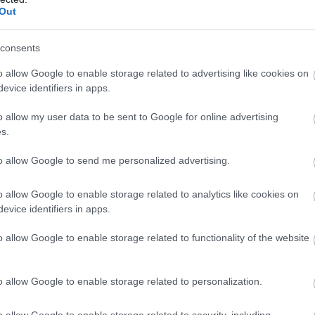
Out
γγέλη Λιόλιου
στις εκλογές του 2021 στην πρωτη
consents
που επανεξελέγη συνεχίζει να αποτελεί μέλος του
o allow Google to enable storage related to advertising like cookies on
ου προέδρου.
evice identifiers in apps.
ος μπάσκετ της
Ηλιούπολης
που αγωνίζεται στη
o allow my user data to be sent to Google for online advertising
ς θητείες, ενώ έχει αγωνιστεί και με τη φανέλα της
s.
to allow Google to send me personalized advertising.
ειρηματικά ως συμβουλος επιχειρήσεων της it
o allow Google to enable storage related to analytics like cookies on
evice identifiers in apps.
o allow Google to enable storage related to functionality of the website
o allow Google to enable storage related to personalization.
o allow Google to enable storage related to security, including