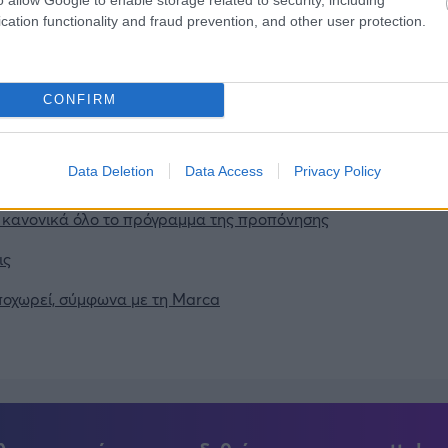
cation functionality and fraud prevention, and other user protection.
ιρότητας. Μάθε για όλους τους
live αγώνες σήμερα
και
βδομάδας μέσα από το υπερπλήρες Πρόγραμμα TV του
CONFIRM
Data Deletion
Data Access
Privacy Policy
ε κανονικά όλο το πρόγραμμα της προπόνησης
ις
οχωρεί, σύμφωνα με τη Marca