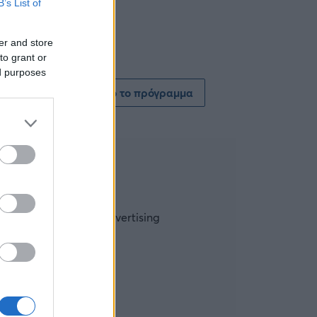
B’s List of
er and store
to grant or
ed purposes
Δείτε όλο το πρόγραμμα