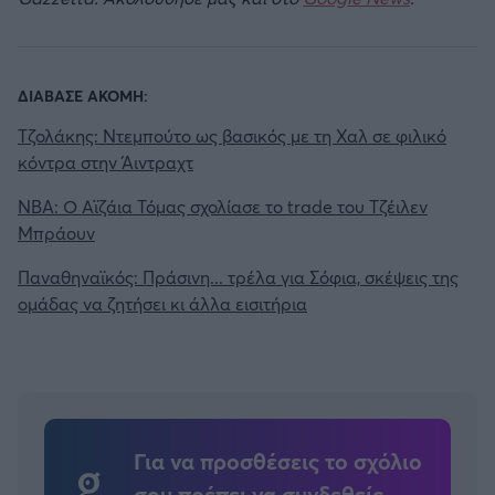
ΔΙΑΒΑΣΕ ΑΚΟΜΗ:
Τζολάκης: Ντεμπούτο ως βασικός με τη Χαλ σε φιλικό
κόντρα στην Άιντραχτ
NBA: Ο Αϊζάια Τόμας σχολίασε το trade του Τζέιλεν
Μπράουν
Παναθηναϊκός: Πράσινη... τρέλα για Σόφια, σκέψεις της
ομάδας να ζητήσει κι άλλα εισιτήρια
Για να προσθέσεις το σχόλιο
σου πρέπει να συνδεθείς