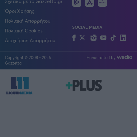
Android
IOS
Huawei
Σχετικά με το Gazzetta.gr
Όροι Χρήσης
Πολιτική Απορρήτου
SOCIAL MEDIA
Πολιτική Cookies
Facebook
Twitter
Instagram
YouTube
TikTok
Lin
Διαχείριση Απορρήτου
Copyright © 2008 - 2026
Handcrafted by
FOLLOW US
Gazzetta