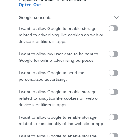
που αγαπήθηκαν τα προηγούμενα χρόνια σε
Opted Out
Κηφισιά και Λήμνο, αναδεικνύοντας έτσι τη
Google consents
Ninnolo σε μια από τις πιο δημοφιλείς gourmet
αλυσίδες, όχι μόνο χειροποίητων παγωτών, αλλά
I want to allow Google to enable storage
related to advertising like cookies on web or
και γλυκών & αλμυρών εδεσμάτων στην Ελλάδα!
device identifiers in apps.
Ninnolo: Η πολυτέλεια στη γευστική απόλαυση, σε
I want to allow my user data to be sent to
περιμένει πλέον
να την επισκεφτείς και στη
Google for online advertising purposes.
Μύκονο
!
I want to allow Google to send me
personalized advertising.
I want to allow Google to enable storage
related to analytics like cookies on web or
device identifiers in apps.
I want to allow Google to enable storage
related to functionality of the website or app.
I want to allow Google to enable storage