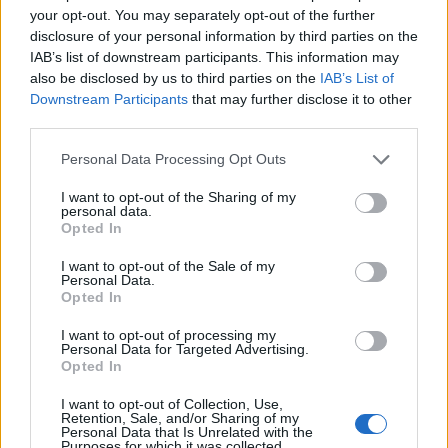
your opt-out. You may separately opt-out of the further
disclosure of your personal information by third parties on the
IAB’s list of downstream participants. This information may
also be disclosed by us to third parties on the
IAB’s List of
Downstream Participants
that may further disclose it to other
third parties.
Please note that this website/app uses one or more Google
Personal Data Processing Opt Outs
services and may gather and store information including but
not limited to your visit or usage behaviour. You may click to
I want to opt-out of the Sharing of my
personal data.
grant or deny consent to Google and its third-party tags to
Opted In
use your data for below specified purposes in below Google
Ταυτόχρονα top international επιλογές σας
consent section.
I want to opt-out of the Sale of my
περιμένουν να τις δοκιμάσετε! Pancakes, eggs
Personal Data.
Opted In
benedict και carrot cakes είναι μόνο μερικές από
τις απολαύσεις που προσφέρει το Ninnolo της
I want to opt-out of processing my
Personal Data for Targeted Advertising.
Άνω Μεράς!
Opted In
I want to opt-out of Collection, Use,
Τα δύο νέα καταστήματα έρχονται για να
Retention, Sale, and/or Sharing of my
Personal Data that Is Unrelated with the
μεταφέρουν και στη Μύκονο, τις Ninnolo γεύσεις
Purposes for which it was collected.