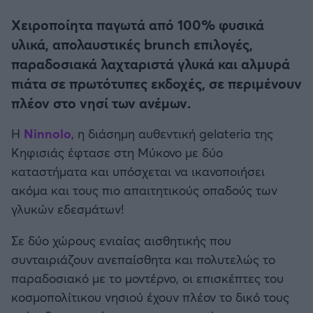
Η μητρότητα στον πάγκο
Δημήτρης Τσορμπατζόγλου
Συνεντεύξεις
Άρης
Χειροποίητα παγωτά από 100% φυσικά
Μεγάλη μου Αγάπη
υλικά, απολαυστικές brunch επιλογές,
Μια Ιστορία από την Πόλη
Λεβαδειακός
παραδοσιακά λαχταριστά γλυκά και αλμυρά
πιάτα σε πρωτότυπες εκδοχές, σε περιμένουν
ΟΦΗ
πλέον στο νησί των ανέμων.
Η
Ninnolo
, η διάσημη αυθεντική gelateria της
Βόλος
Κηφισιάς έφτασε στη Μύκονο με δύο
καταστήματα και υπόσχεται να ικανοποιήσει
Ατρόμητος Αθηνών
ακόμα και τους πιο απαιτητικούς οπαδούς των
γλυκών εδεσμάτων!
Κηφισιά
Σε δύο χώρους ενιαίας αισθητικής που
Αστέρας Τρίπολης
συνταιριάζουν ανεπαίσθητα και πολυτελώς το
παραδοσιακό με το μοντέρνο, οι επισκέπτες του
Παναιτωλικός
κοσμοπολίτικου νησιού έχουν πλέον το δικό τους