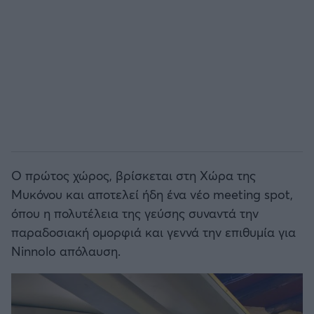
Άρσεναλ
Γιουβέντους
Μίλαν
Ίντερ
Ο πρώτος χώρος, βρίσκεται στη Χώρα της
Μπάγερν Μονάχου
Μυκόνου και αποτελεί ήδη ένα νέο meeting spot,
όπου η πολυτέλεια της γεύσης συναντά την
Παρί Σεν Ζερμέν
παραδοσιακή ομορφιά και γεννά την επιθυμία για
Ninnolo απόλαυση.