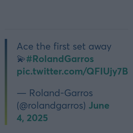
Ace the first set away
#RolandGarros
💫
pic.twitter.com/QFIUjy7BF
— Roland-Garros
June
(@rolandgarros)
4, 2025