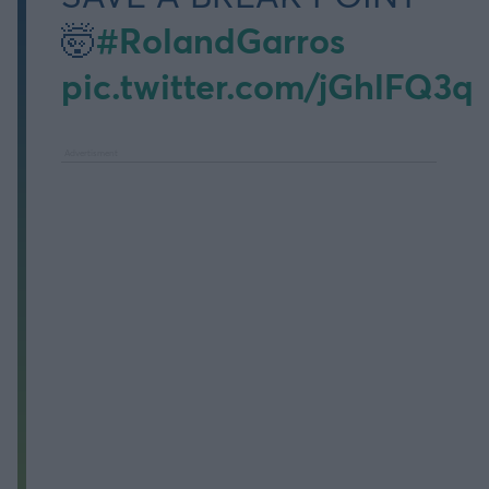
#RolandGarros
🤯
pic.twitter.com/jGhlFQ3q