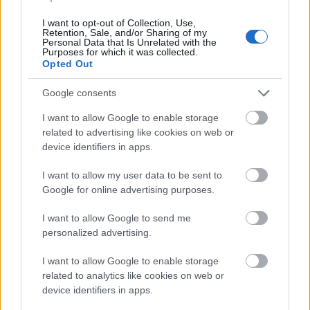
@Photo credits:
Getty Images/Ideal Image
I want to opt-out of Collection, Use,
Retention, Sale, and/or Sharing of my
Personal Data that Is Unrelated with the
Purposes for which it was collected.
Opted Out
Διάβασε όλα τα
τελευταία νέα
της αθλητικής
επικαιρότητας. Μάθε για όλους τους
live αγώνες σήμερα
Google consents
και δες τις
αθλητικές μεταδόσεις
της ημέρας και της
I want to allow Google to enable storage
εβδομάδας μέσα από το υπερπλήρες Πρόγραμμα TV του
related to advertising like cookies on web or
Gazzetta. Ακολούθησέ μας και στο
Google News
.
device identifiers in apps.
I want to allow my user data to be sent to
Google for online advertising purposes.
ΔΙΑΒΑΣΕ ΑΚΟΜΗ:
I want to allow Google to send me
Άρης: Ανακοίνωσε την απόκτηση του Άνταμ Μοκόκα
personalized advertising.
Έβανς: Τον αποκτά ομάδα της Euroleague και τον δίνει
I want to allow Google to enable storage
δανεικό
related to analytics like cookies on web or
device identifiers in apps.
Μαυροπάνος: Στο... μικροσκόπιο της Λεβερκούζεν ο