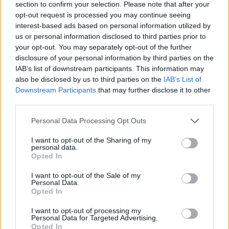
section to confirm your selection. Please note that after your
opt-out request is processed you may continue seeing
interest-based ads based on personal information utilized by
us or personal information disclosed to third parties prior to
your opt-out. You may separately opt-out of the further
disclosure of your personal information by third parties on the
IAB’s list of downstream participants. This information may
also be disclosed by us to third parties on the
IAB’s List of
Downstream Participants
that may further disclose it to other
ΔΙΑΒΑΖΟΝΤΑΙ ΤΩΡΑ
third parties.
Αγγελόπουλοι: «Δε δεχόμαστε την εξομοίωση,
Please note that this website/app uses one or more Google
Personal Data Processing Opt Outs
services and may gather and store information including but
η κυβέρνηση θα αποφασίσει είτε φως είτε
not limited to your visit or usage behaviour. You may click to
I want to opt-out of the Sharing of my
σκοτάδι»
personal data.
grant or deny consent to Google and its third-party tags to
Opted In
Γιαννακόπουλος: «Έγινε μία πολύ καλή
use your data for below specified purposes in below Google
consent section.
συνάντηση, το πρωτάθλημα θα συνεχιστεί»
I want to opt-out of the Sale of my
Personal Data.
H μεγαλύτερη αθλητική ξεφτίλα όλων των
Opted In
εποχών!
I want to opt-out of processing my
Personal Data for Targeted Advertising.
Opted In