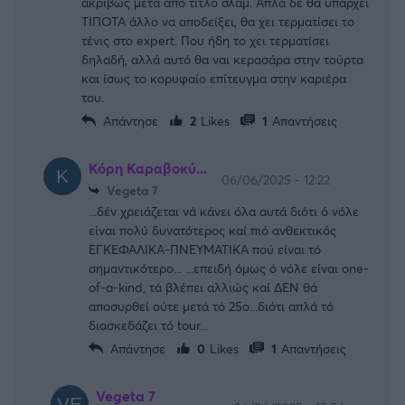
ακριβώς μετά από τίτλο σλαμ. Απλά δε θα υπάρχει
ΤΙΠΟΤΑ άλλο να αποδείξει, θα χει τερματίσει το
τένις στο expert. Που ήδη το χει τερματίσει
δηλαδή, αλλά αυτό θα ναι κερασάρα στην τούρτα
και ίσως το κορυφαίο επίτευγμα στην καριέρα
του.
Απάντησε
2
Likes
1
Απαντήσεις
Κόρη Καραβοκύ...
06/06/2025 - 12:22
Vegeta 7
...δέν χρειάζεται νά κάνει όλα αυτά διότι ό νόλε
είναι πολύ δυνατότερος καί πιό ανθεκτικός
ΕΓΚΕΦΑΛΙΚΑ-ΠΝΕΥΜΑΤΙΚΑ πού είναι τό
σημαντικότερο... ...επειδή όμως ό νόλε είναι one-
of-a-kind, τά βλέπει αλλιώς καί ΔΕΝ θά
αποσυρθεί ούτε μετά τό 25ο...διότι απλά τό
διασκεδάζει τό tour...
Απάντησε
0
Likes
1
Απαντήσεις
Vegeta 7