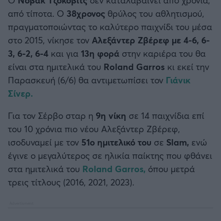
Καλαμάτα
από τίποτα. Ο
38χρονος
θρύλος του αθλητισμού,
πραγματοποιώντας το καλύτερο παιχνίδι του μέσα
Ηρακλής
στο 2015, νίκησε τον
Αλεξάντερ Ζβέρεφ με 4-6, 6-
3, 6-2, 6-4
και για
13η φορά
στην καριέρα του θα
Μπαρτσελόνα
είναι στα ημιτελικά του
Roland Garros
κι εκεί την
Παρασκευή (6/6) θα αντιμετωπίσει τον
Γιάνικ
Ρεάλ Μαδρίτης
Σίνερ.
Ατλέτικο Μαδρίτης
Για τον Σέρβο σταρ η
9η νίκη
σε 14 παιχνίδια επί
του 10 χρόνια πιο νέου Αλεξάντερ Ζβέρεφ,
Μάντσεστερ Γιουνάιτεντ
ισοδυναμεί με τον
51ο ημιτελικό του
σε
Slam,
ενώ
έγινε ο μεγαλύτερος σε ηλικία παίκτης που φθάνει
Μάντσεστερ Σίτι
στα ημιτελικά του
Roland Garros,
όπου μετρά
τρεις τίτλους (2016, 2021, 2023).
Λίβερπουλ
Τσέλσι