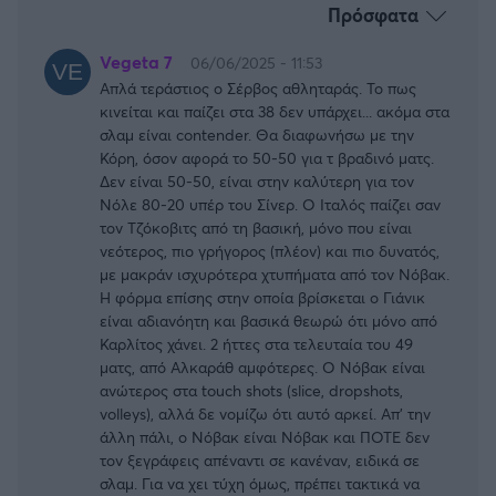
Πρόσφατα
Vegeta 7
06/06/2025 - 11:53
Απλά τεράστιος ο Σέρβος αθληταράς. Το πως
κινείται και παίζει στα 38 δεν υπάρχει... ακόμα στα
σλαμ είναι contender. Θα διαφωνήσω με την
Κόρη, όσον αφορά το 50-50 για τ βραδινό ματς.
Δεν είναι 50-50, είναι στην καλύτερη για τον
Νόλε 80-20 υπέρ του Σίνερ. Ο Ιταλός παίζει σαν
τον Τζόκοβιτς από τη βασική, μόνο που είναι
νεότερος, πιο γρήγορος (πλέον) και πιο δυνατός,
με μακράν ισχυρότερα χτυπήματα από τον Νόβακ.
Η φόρμα επίσης στην οποία βρίσκεται ο Γιάνικ
είναι αδιανόητη και βασικά θεωρώ ότι μόνο από
Καρλίτος χάνει. 2 ήττες στα τελευταία του 49
ματς, από Αλκαράθ αμφότερες. Ο Νόβακ είναι
ανώτερος στα touch shots (slice, dropshots,
volleys), αλλά δε νομίζω ότι αυτό αρκεί. Απ' την
άλλη πάλι, ο Νόβακ είναι Νόβακ και ΠΟΤΕ δεν
τον ξεγράφεις απέναντι σε κανέναν, ειδικά σε
σλαμ. Για να χει τύχη όμως, πρέπει τακτικά να