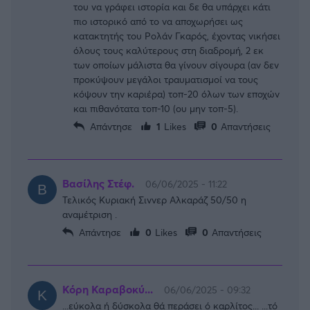
του να γράφει ιστορία και δε θα υπάρχει κάτι
πιο ιστορικό από το να αποχωρήσει ως
κατακτητής του Ρολάν Γκαρός, έχοντας νικήσει
όλους τους καλύτερους στη διαδρομή, 2 εκ
των οποίων μάλιστα θα γίνουν σίγουρα (αν δεν
προκύψουν μεγάλοι τραυματισμοί να τους
κόψουν την καριέρα) τοπ-20 όλων των εποχών
και πιθανότατα τοπ-10 (ου μην τοπ-5).
Απάντησε
1
Likes
0
Απαντήσεις
Βασίλης Στέφ.
06/06/2025 - 11:22
Τελικός Κυριακή Σιννερ Αλκαράζ 50/50 η
αναμέτριση .
Απάντησε
0
Likes
0
Απαντήσεις
Κόρη Καραβοκύ...
06/06/2025 - 09:32
...εύκολα ή δύσκολα θά περάσει ό καρλίτος... ...τό