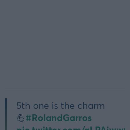
5th one is the charm
#RolandGarros
💪
pic.twitter.com/gLPAiww