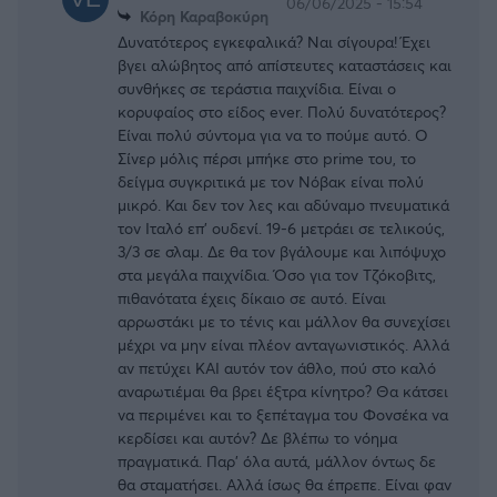
06/06/2025 - 15:54
Κόρη Καραβοκύρη
Δυνατότερος εγκεφαλικά? Ναι σίγουρα! Έχει
βγει αλώβητος από απίστευτες καταστάσεις και
συνθήκες σε τεράστια παιχνίδια. Είναι ο
κορυφαίος στο είδος ever. Πολύ δυνατότερος?
Είναι πολύ σύντομα για να το πούμε αυτό. Ο
Σίνερ μόλις πέρσι μπήκε στο prime του, το
δείγμα συγκριτικά με τον Νόβακ είναι πολύ
μικρό. Και δεν τον λες και αδύναμο πνευματικά
τον Ιταλό επ' ουδενί. 19-6 μετράει σε τελικούς,
3/3 σε σλαμ. Δε θα τον βγάλουμε και λιπόψυχο
στα μεγάλα παιχνίδια. Όσο για τον Τζόκοβιτς,
πιθανότατα έχεις δίκαιο σε αυτό. Είναι
αρρωστάκι με το τένις και μάλλον θα συνεχίσει
μέχρι να μην είναι πλέον ανταγωνιστικός. Αλλά
αν πετύχει ΚΑΙ αυτόν τον άθλο, πού στο καλό
αναρωτιέμαι θα βρει έξτρα κίνητρο? Θα κάτσει
να περιμένει και το ξεπέταγμα του Φονσέκα να
κερδίσει και αυτόν? Δε βλέπω το νόημα
πραγματικά. Παρ' όλα αυτά, μάλλον όντως δε
θα σταματήσει. Αλλά ίσως θα έπρεπε. Είναι φαν