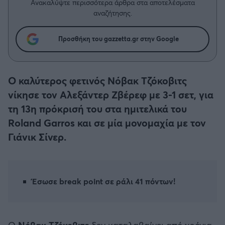
Η μητρότητα στον πάγκο
Ανακαλύψτε περισσότερα άρθρα στα αποτελέσματα
Δημήτρης Τσορμπατζόγλου
Συνεντεύξεις
αναζήτησης.
Άρης
Μεγάλη μου Αγάπη
Μια Ιστορία από την Πόλη
Προσθήκη του gazzetta.gr στην Google
Λεβαδειακός
ΟΦΗ
Ο καλύτερος φετινός Νόβακ Τζόκοβιτς
νίκησε τον Αλεξάντερ Ζβέρεφ με 3-1 σετ, για
Βόλος
τη 13η πρόκρισή του στα ημιτελικά του
Roland Garros και σε μία μονομαχία με τον
Ατρόμητος Αθηνών
Γιάνικ Σίνερ.
Κηφισιά
Αστέρας Τρίπολης
Έσωσε break point σε ράλι 41 πόντων!
Παναιτωλικός
O
Nόβακ Τζόκοβιτς
δεν καταλαβαίνει από χρόνια,