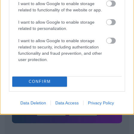
Έλληνας διεθνής
I want to allow Google to enable storage
related to functionality of the website or app.
I want to allow Google to enable storage
Tags:
related to personalization.
ΝΟΒΑΚ ΤΖΟΚΟΒΙΤΣ
6
I want to allow Google to enable storage
related to security, including authentication
functionality and fraud prevention, and other
user protection.
Για να προσθέσεις το σχόλιο
σου πρέπει να συνδεθείς
CONFIRM
στο my gazzetta!
Data Deletion
Data Access
Privacy Policy
Εγγραφή
Σύνδεση