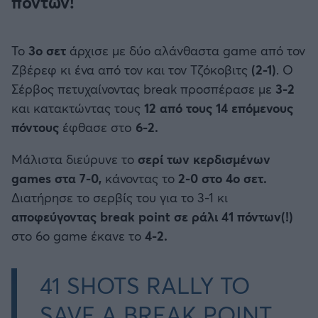
πόντων!
Το
3ο σετ
άρχισε με δύο αλάνθαστα game
από τον
Ζβέρεφ κι ένα από τον και τον Τζόκοβιτς
(2-1)
. Ο
Σέρβος πετυχαίνοντας break προσπέρασε με
3-2
και κατακτώντας τους
12 από τους 14 επόμενους
πόντους
έφθασε στo
6-2.
Μάλιστα διεύρυνε το
σερί των κερδισμένων
games στα 7-0,
κάνοντας το
2-0 στο 4ο σετ.
Διατήρησε το σερβίς του για το 3-1 κι
αποφεύγοντας break point σε ράλι 41 πόντων(!)
στο 6ο game έκανε το
4-2.
41 SHOTS RALLY TO
SAVE A BREAK POINT