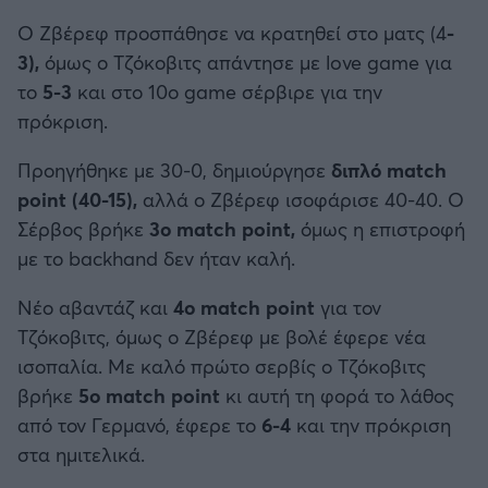
Ο Ζβέρεφ προσπάθησε να κρατηθεί στο ματς (4
-
3),
όμως ο Τζόκοβιτς απάντησε με love game για
το
5-3
και στο 10ο game σέρβιρε για την
πρόκριση.
Προηγήθηκε με 30-0, δημιούργησε
διπλό match
point (40-15),
αλλά ο Ζβέρεφ ισοφάρισε 40-40. Ο
Σέρβος βρήκε
3ο match point,
όμως η επιστροφή
με το backhand δεν ήταν καλή.
Νέο αβαντάζ και
4ο match point
για τον
Τζόκοβιτς, όμως ο Ζβέρεφ με βολέ έφερε νέα
ισοπαλία. Με καλό πρώτο σερβίς ο Τζόκοβιτς
βρήκε
5ο match point
κι αυτή τη φορά το λάθος
από τον Γερμανό, έφερε το
6-4
και την πρόκριση
στα ημιτελικά.