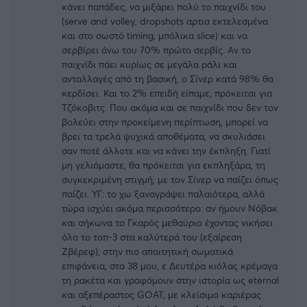
κάνει παπάδες, να μιξάρει πολύ το παιχνίδι του
(serve and volley, dropshots αρτια εκτελεσμένα
και στο σωστό timing, μπόλικα slice) και να
σερβίρει άνω του 70% πρώτο σερβίς. Αν το
παιχνίδι πάει κυρίως σε μεγάλα ράλι και
ανταλλαγές από τη βασική, ο Σίνερ κατά 98% θα
κερδίσει. Και το 2% επειδή είπαμε, πρόκειται για
Τζόκοβιτς. Που ακόμα και σε παιχνίδι που δεν τον
βολεύει στην προκείμενη περίπτωση, μπορεί να
βρει τα τρελά ψυχικά αποθέματα, να σκυλιάσει
σαν ποτέ άλλοτε και να κάνει την έκπληξη. Γιατί
μη γελιόμαστε, θα πρόκειται για εκπληξάρα, τη
συγκεκριμένη στιγμή, με τον Σίνερ να παίζει όπως
παίζει. ΥΓ: το χω ξαναγράψει παλαιότερα, αλλά
τώρα ισχύει ακόμα περισσότερο: αν ήμουν Νόβακ
και σήκωνα το Γκαρός μεθαύριο έχοντας νικήσει
όλο το τοπ-3 στα καλύτερά του (εξαίρεση
Ζβέρεφ), στην πιο απαιτητική σωματικά
επιφάνεια, στα 38 μου, ε Δευτέρα κιόλας κρέμαγα
τη ρακέτα και γραφόμουν στην ιστορία ως eternal
και αξεπέραστος GOAT, με κλείσιμο καριέρας