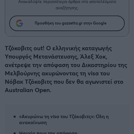
Η μητρότητα στον πάγκο
Ανακαλύψτε περισσότερα άρθρα στα αποτελέσματα
Δημήτρης Τσορμπατζόγλου
Συνεντεύξεις
αναζήτησης.
Άρης
Μεγάλη μου Αγάπη
Μια Ιστορία από την Πόλη
Προσθήκη του gazzetta.gr στην Google
Λεβαδειακός
ΟΦΗ
Τζόκοβιτς out! Ο ελληνικής καταγωγής
Υπουργός Μετανάστευσης, Άλεξ Χοκ,
Βόλος
ανέτρεψε την απόφαση του Δικαστηρίου της
Μελβούρνης ακυρώνοντας τη visa του
Ατρόμητος Αθηνών
Νόβακ Τζόκοβιτς που δεν θα αγωνιστεί στο
Australian Open.
Κηφισιά
Αστέρας Τρίπολης
«Ακυρώνω τη visa του Τζόκοβιτς»: Ολη η
Παναιτωλικός
ανακοίνωση
Ησυχία πριν την απόφαση