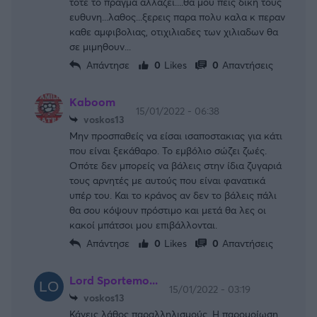
τοτε το πραγμα αλλαζει....θα μου πεις δικη τους
ευθυνη...λαθος...ξερεις παρα πολυ καλα κ περαν
καθε αμφιβολιας, οτιχιλιαδες των χιλιαδων θα
σε μιμηθουν...
Απάντησε
0
Likes
0
Απαντήσεις
Kaboom
15/01/2022 - 06:38
voskos13
Μην προσπαθείς να είσαι ισαποστακιας για κάτι
που είναι ξεκάθαρο. Το εμβόλιο σώζει ζωές.
Οπότε δεν μπορείς να βάλεις στην ίδια ζυγαριά
τους αρνητές με αυτούς που είναι φανατικά
υπέρ του. Και το κράνος αν δεν το βάλεις πάλι
θα σου κόψουν πρόστιμο και μετά θα λες οι
κακοί μπάτσοι μου επιβάλλονται.
Απάντησε
0
Likes
0
Απαντήσεις
Lord Sportemo...
15/01/2022 - 03:19
voskos13
Κάνεις λάθος παραλληλισμούς. Η παρομοίωση