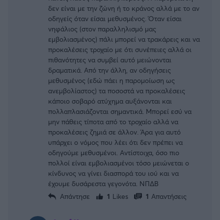
δεν είναι με την ζώνη ή το κράνος αλλά με το αν
οδηγείς όταν είσαι μεθυσμένος. Όταν είσαι
νηφάλιος (στον παραλληλισμό μας
εμβολιασμένος) πάλι μπορεί να τρακάρεις και να
προκαλέσεις τροχαίο με ότι συνέπειες αλλά οι
πιθανότητες να συμβεί αυτό μειώνονται
δραματικά. Από την άλλη, αν οδηγήσεις
μεθυσμένος (εδώ πάει η παρομοίωση ως
ανεμβολίαστος) τα ποσοστά να προκαλέσεις
κάποιο σοβαρό ατύχημα αυξάνονται και
πολλαπλασιάζονται σημαντικά. Μπορεί εσύ να
μην πάθεις τίποτα από το τροχαίο αλλά να
προκαλέσεις ζημιά σε άλλον. Άρα για αυτό
υπάρχει ο νόμος που λέει ότι δεν πρέπει να
οδηγούμε μεθυσμένοι. Αντίστοιχα, όσο πιο
πολλοί είναι εμβολιασμένοι τόσο μειώνεται ο
κίνδυνος να γίνει διασπορά του ιού και να
έχουμε δυσάρεστα γεγονότα. ΝΠΔΒ
Απάντησε
1
Likes
1
Απαντήσεις