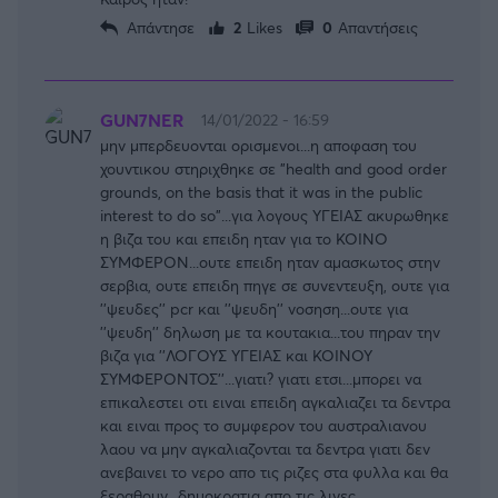
Απάντησε
2
Likes
0
Απαντήσεις
GUN7NER
14/01/2022 - 16:59
μην μπερδευονται ορισμενοι...η αποφαση του
χουντικου στηριχθηκε σε "health and good order
grounds, on the basis that it was in the public
interest to do so"...για λογους ΥΓΕΙΑΣ ακυρωθηκε
η βιζα του και επειδη ηταν για το ΚΟΙΝΟ
ΣΥΜΦΕΡΟΝ...ουτε επειδη ηταν αμασκωτος στην
σερβια, ουτε επειδη πηγε σε συνεντευξη, ουτε για
''ψευδες'' pcr και ''ψευδη'' νοσηση...ουτε για
''ψευδη'' δηλωση με τα κουτακια...του πηραν την
FOLLOW US
βιζα για ''ΛΟΓΟΥΣ ΥΓΕΙΑΣ και ΚΟΙΝΟΥ
ΣΥΜΦΕΡΟΝΤΟΣ''...γιατι? γιατι ετσι...μπορει να
επικαλεστει οτι ειναι επειδη αγκαλιαζει τα δεντρα
και ειναι προς το συμφερον του αυστραλιανου
λαου να μην αγκαλιαζονται τα δεντρα γιατι δεν
ανεβαινει το νερο απο τις ριζες στα φυλλα και θα
ξεραθουν...δημοκρατια απο τις λιγες