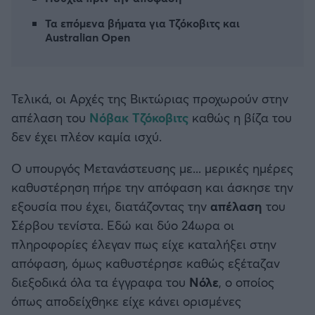
Καλαμάτα
Τα επόμενα βήματα για Τζόκοβιτς και
Australian Open
Ηρακλής
Μπαρτσελόνα
Τελικά, οι Αρχές της Βικτώριας προχωρούν στην
απέλαση του
Νόβακ Τζόκοβιτς
καθώς η βίζα του
Ρεάλ Μαδρίτης
δεν έχει πλέον καμία ισχύ.
Ατλέτικο Μαδρίτης
Ο υπουργός Μετανάστευσης με... μερικές ημέρες
καθυστέρηση πήρε την απόφαση και άσκησε την
Μάντσεστερ Γιουνάιτεντ
εξουσία που έχει, διατάζοντας την
απέλαση
του
Σέρβου τενίστα. Εδώ και δύο 24ωρα οι
Μάντσεστερ Σίτι
πληροφορίες έλεγαν πως είχε καταλήξει στην
απόφαση, όμως καθυστέρησε καθώς εξέταζαν
Λίβερπουλ
διεξοδικά όλα τα έγγραφα του
Νόλε
, ο οποίος
όπως αποδείχθηκε είχε κάνει ορισμένες
Τσέλσι