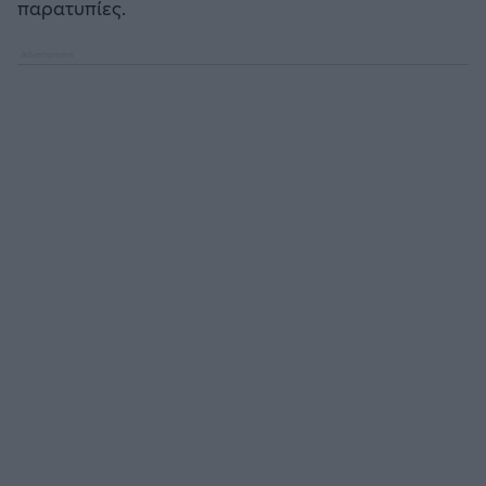
παρατυπίες.
Άρσεναλ
Γιουβέντους
Μίλαν
Ίντερ
Μπάγερν Μονάχου
Παρί Σεν Ζερμέν