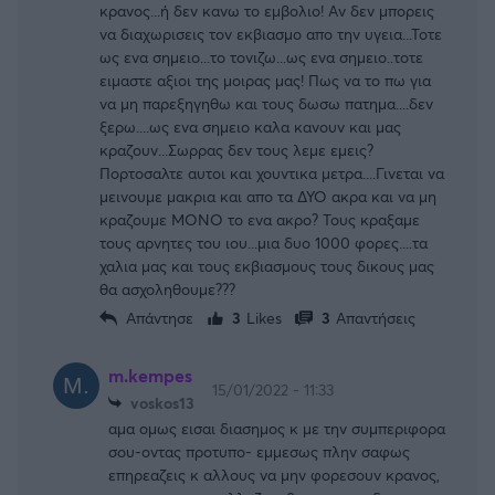
κρανος...ή δεν κανω το εμβολιο! Αν δεν μπορεις
να διαχωρισεις τον εκβιασμο απο την υγεια...Τοτε
ως ενα σημειο...το τονιζω...ως ενα σημειο..τοτε
ειμαστε αξιοι της μοιρας μας! Πως να το πω για
να μη παρεξηγηθω και τους δωσω πατημα....δεν
ξερω....ως ενα σημειο καλα κανουν και μας
κραζουν...Σωρρας δεν τους λεμε εμεις?
Πορτοσαλτε αυτοι και χουντικα μετρα....Γινεται να
μεινουμε μακρια και απο τα ΔΥΟ ακρα και να μη
κραζουμε ΜΟΝΟ το ενα ακρο? Τους κραξαμε
τους αρνητες του ιου...μια δυο 1000 φορες....τα
χαλια μας και τους εκβιασμους τους δικους μας
θα ασχοληθουμε???
Απάντησε
3
Likes
3
Απαντήσεις
m.kempes
15/01/2022 - 11:33
voskos13
αμα ομως εισαι διασημος κ με την συμπεριφορα
σου-οντας προτυπο- εμμεσως πλην σαφως
επηρεαζεις κ αλλους να μην φορεσουν κρανος,