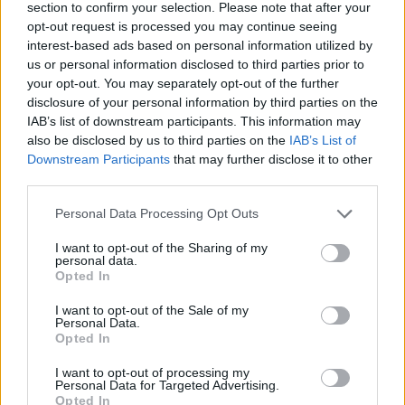
section to confirm your selection. Please note that after your
opt-out request is processed you may continue seeing
interest-based ads based on personal information utilized by
us or personal information disclosed to third parties prior to
your opt-out. You may separately opt-out of the further
disclosure of your personal information by third parties on the
IAB’s list of downstream participants. This information may
also be disclosed by us to third parties on the
IAB’s List of
Downstream Participants
that may further disclose it to other
third parties.
Please note that this website/app uses one or more Google
Personal Data Processing Opt Outs
services and may gather and store information including but
not limited to your visit or usage behaviour. You may click to
I want to opt-out of the Sharing of my
Τα επόμενα βήματα για Τζόκοβιτς και
personal data.
grant or deny consent to Google and its third-party tags to
Australian Open
Opted In
use your data for below specified purposes in below Google
consent section.
I want to opt-out of the Sale of my
Πλέον, ο
Σέρβος
αναμένεται να συλληφθεί και να
Personal Data.
Opted In
οδηγηθεί στο ξενοδοχείο όπου κρατούνται οι
παράτυποι μετανάστες. Πιθανότατα θα κάνει εντός
I want to opt-out of processing my
Personal Data for Targeted Advertising.
της ημέρας προσφυγή στο δικαστήριο καθώς
Opted In