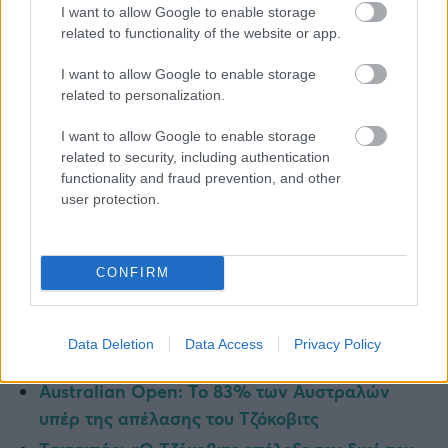
την Δευτέρα... Να τονιστεί πως η υπόθεση θα πάει
I want to allow Google to enable storage
στα χέρια του δικαστή που δικαίωσε τον Σέρβο
related to functionality of the website or app.
στην πρώτη ένσταση, τον Αντονι Κέλι, ο οποίος
I want to allow Google to enable storage
ωστόσο δεν αποκλείεται να παραπέμψει την
related to personalization.
υπόθεση σε ομοσπονδιακό δικαστήριο, κάτι που
θα είναι ενδεχομένως χρονοβόρο και θα κοστίσει
I want to allow Google to enable storage
related to security, including authentication
στον Νόλε οριστικά την συμμετοχή του στην
functionality and fraud prevention, and other
διοργάνωση.
user protection.
Δεν αποκλείεται βέβαια να μην μπει καν στη
διαδικασία της ένστασης ο
Τζόκοβιτς
και απλά να
CONFIRM
πάρει το αεροπλάνο και να αναχωρήσει για την
Ευρώπη. Αναμένεται να δούμε ποια θα είναι η
επίσημη αντίδρασή του.
Data Deletion
Data Access
Privacy Policy
Australian Open: Το 83% των Αυστραλών
υπέρ της απέλασης του Τζόκοβιτς