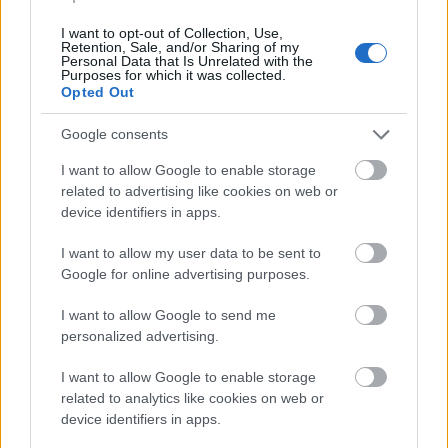
θέλει να προλάβει να βγει η τελεσίδικη απόφαση
I want to opt-out of Collection, Use,
ώστε αν αυτή τον δικαιώσει, να μπορέσει να
Retention, Sale, and/or Sharing of my
Personal Data that Is Unrelated with the
αγωνιστεί στο
Australian Open
.
Purposes for which it was collected.
Opted Out
Αν η απόφαση δεν έχει βγει ως την Κυριακή (οι
δικηγόροι του θα ζητήσουν να εξεταστεί μέσα στο
Google consents
Σαββατοκύριακο με την διαδικασία του κατ'
I want to allow Google to enable storage
επείγοντος), τότε ο
Σέρβος
θα χάσει το grand slam
related to advertising like cookies on web or
device identifiers in apps.
και θα πάρει το αεροπλάνο της επιστροφής, ενώ
μένει να ξεκαθαριστεί αν θα ισχύσει η
I want to allow my user data to be sent to
απαγόρευση εισόδου στη χώρα για τα επόμενα
Google for online advertising purposes.
τρία χρόνια, εφ' όσον επιβεβαιωθεί η απόφαση
I want to allow Google to send me
του
Χοκ
.
personalized advertising.
Ακόμη κι αν δικαιωθεί όμως, δεν είναι βέβαιο αν
I want to allow Google to enable storage
θα προλάβει να αγωνιστεί καθώς δύσκολα θα βγει
related to analytics like cookies on web or
device identifiers in apps.
απόφαση γρήγορα. Το
Australian Open
αρχίζει