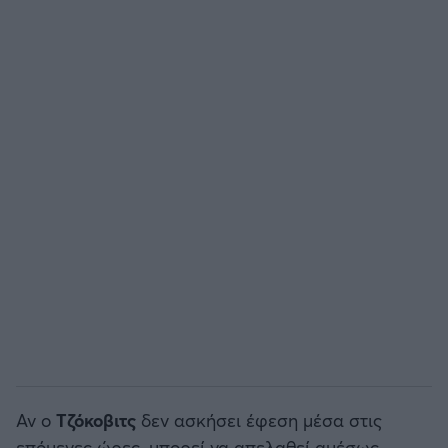
Αν ο
Τζόκοβιτς
δεν ασκήσει έφεση μέσα στις
επόμενες ώρες, μπορεί να απελαθεί αμέσως.