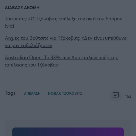
ΔΙΑΒΑΣΕ ΑΚΟΜΗ:
Τσιτσιπάς: «Ο Τζόκοβιτς επέλεξε τον δικό του δρόμο»
(vid)
Αιχμές του Βούτσιτς για Τζόκοβιτς: «Δεν είναι υπεύθυνο
να μην εμβολιάζεστε»
Australian Open: Το 83% των Αυστραλών υπέρ της
απέλασης του Τζόκοβιτς
Tags:
ΑΠΕΛΑΣΗ
ΝΟΒΑΚ ΤΖΟΚΟΒΙΤΣ
162