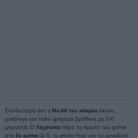
Άρσεναλ
Γιουβέντους
Μίλαν
Ίντερ
Μπάγερν Μονάχου
Παρί Σεν Ζερμέν
Στο δεύτερο σετ ο
Νο.60 του κόσμου
έκανε...
μονόλογο και πολύ γρήγορα βρέθηκε με 3-0
μπροστά. Ο
Λεχέτσκα
πήρε το πρώτο του game
στο
5ο game
(4-1), το οποίο ήταν και το μοναδικό