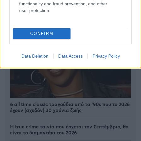
functionality and fraud prevention, and other
user protection.
CONFIRM
Data Deletion
Data Access
Privacy Policy
6 all time classic τραγούδια από τα ‘90s που το 2026
έχουν (σχεδόν) 30 χρόνια ζωής
Η true crime ταινία που έρχεται τον Σεπτέμβριο, θα
είναι το διαμαντάκι του 2026