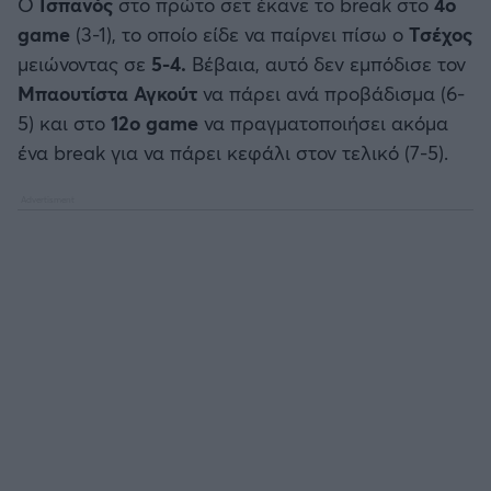
Ο
Ισπανός
στο πρώτο σετ έκανε το break στο
4ο
Καλαμάτα
game
(3-1), το οποίο είδε να παίρνει πίσω ο
Τσέχος
μειώνοντας σε
5-4.
Βέβαια, αυτό δεν εμπόδισε τον
Ηρακλής
Μπαουτίστα Αγκούτ
να πάρει ανά προβάδισμα (6-
5) και στο
12ο game
να πραγματοποιήσει ακόμα
Μπαρτσελόνα
ένα break για να πάρει κεφάλι στον τελικό (7-5).
Ρεάλ Μαδρίτης
Ατλέτικο Μαδρίτης
Μάντσεστερ Γιουνάιτεντ
Μάντσεστερ Σίτι
Λίβερπουλ
Τσέλσι