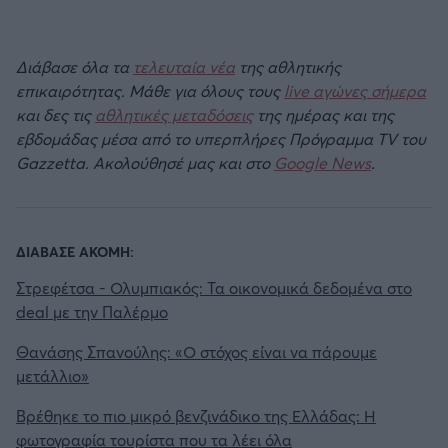
Διάβασε όλα τα
τελευταία νέα
της αθλητικής
επικαιρότητας. Μάθε για όλους τους
live αγώνες σήμερα
και δες τις
αθλητικές μεταδόσεις
της ημέρας και της
εβδομάδας μέσα από το υπερπλήρες Πρόγραμμα TV του
Gazzetta. Ακολούθησέ μας και στο
Google News
.
ΔΙΑΒΑΣΕ ΑΚΟΜΗ:
Στρεφέτσα - Ολυμπιακός: Τα οικονομικά δεδομένα στο
deal με την Παλέρμο
Θανάσης Σπανούλης: «Ο στόχος είναι να πάρουμε
μετάλλιο»
Βρέθηκε το πιο μικρό βενζινάδικο της Ελλάδας: Η
φωτογραφία τουρίστα που τα λέει όλα