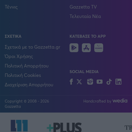
Τέννις
Gazzetta TV
Τελευταία Νέα
ΣΧΕΤΙΚΑ
ΚΑΤΕΒΑΣΕ ΤΟ APP
Android
IOS
Huawei
Σχετικά με το Gazzetta.gr
Όροι Χρήσης
Πολιτική Απορρήτου
SOCIAL MEDIA
Πολιτική Cookies
Facebook
Twitter
Instagram
YouTube
TikTok
Lin
Διαχείριση Απορρήτου
Copyright © 2008 - 2026
Handcrafted by
FOLLOW US
Gazzetta