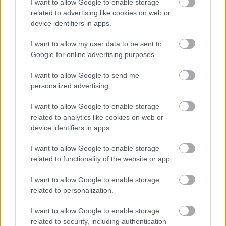
I want to allow Google to enable storage
related to advertising like cookies on web or
device identifiers in apps.
I want to allow my user data to be sent to
Google for online advertising purposes.
I want to allow Google to send me
personalized advertising.
I want to allow Google to enable storage
related to analytics like cookies on web or
device identifiers in apps.
Οι Big 4 της Τουρκίας χρωστάνε 1 δισ. - Πού
βρίσκουν τα χρήματα για «μεταγραφές
I want to allow Google to enable storage
αεροδρομίου»
related to functionality of the website or app.
Το παράπονο της Μαρίας Καρυστιανού από τα ΜΜΕ
I want to allow Google to enable storage
related to personalization.
Η δουλειά με τα περισσότερα χρήματα στην Ελλάδα
I want to allow Google to enable storage
related to security, including authentication