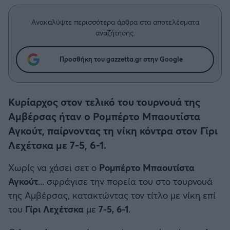
Η μητρότητα στον πάγκο
Δημήτρης Τσορμπατζόγλου
Συνεντεύξεις
Άρης
Μεγάλη μου Αγάπη
Ανακαλύψτε περισσότερα άρθρα στα αποτελέσματα
αναζήτησης.
Μια Ιστορία από την Πόλη
Λεβαδειακός
Προσθήκη του gazzetta.gr στην Google
ΟΦΗ
Βόλος
Κυρίαρχος στον τελικό του τουρνουά της
Αμβέρσας ήταν ο Ρομπέρτο Μπαουτίστα
Ατρόμητος Αθηνών
Αγκούτ, παίρνοντας τη νίκη κόντρα στον Γίρι
Λεχέτσκα με 7-5, 6-1.
Κηφισιά
Χωρίς να χάσει σετ ο
Ρομπέρτο Μπαουτίστα
Αγκούτ
... σφράγισε την πορεία του στο τουρνουά
Αστέρας Τρίπολης
της Αμβέρσας, κατακτώντας τον τίτλο με νίκη επί
του
Γίρι Λεχέτσκα
με
7-5, 6-1
.
Παναιτωλικός