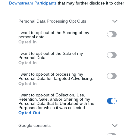
Downstream Participants
that may further disclose it to other
third parties.
Please note that this website/app uses one or more Google
Personal Data Processing Opt Outs
services and may gather and store information including but
not limited to your visit or usage behaviour. You may click to
I want to opt-out of the Sharing of my
personal data.
grant or deny consent to Google and its third-party tags to
Opted In
«Ήμουν κι εγώ στα Κουφονήσια τις ημέρες που
use your data for below specified purposes in below Google
γέμισε η Ιταλίδα»: Η λεπτομέρεια που κανείς δεν
consent section.
I want to opt-out of the Sale of my
ανέφερε
Personal Data.
Opted In
Ταξιδιώτης πάει διακοπές στην Πάρο για... έναν
I want to opt-out of processing my
μήνα - «Έχω εγώ τον τρόπο»
Personal Data for Targeted Advertising.
Opted In
Ο πραγματικός λόγος της τουρκικής «απόβασης»
I want to opt-out of Collection, Use,
στο Αιγαίο: Γιατί προτιμούν τα ελληνικά νησιά
Retention, Sale, and/or Sharing of my
Personal Data that Is Unrelated with the
Purposes for which it was collected.
Opted Out
Google consents