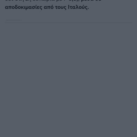
αποδοκιμασίες από τους Ιταλούς.