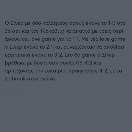
Ο Σίνερ με δύο κολλητούς άσους έκανε το 1-0 στο
3ο σετ και τον Τζόκοβιτς να απαντά με τρεις σερί
άσους και love game για το 1-1. Με νέο love game
o Σίνερ έκανε το 2-1 και συνεχίζοντας να αποδίδει
εξαιρετικά έκανε το 3-2. Στο 6ο game o Σίνερ
βρέθηκε με δύο break points (15-40) και
αρπάζοντας την ευκαιρία, προηγήθηκε 4-2, με το
2ο break στον αγώνα.