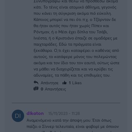
Συνυπογράφω και θέλω να προσθέσω ακόμα
κάτι. Το τένις είναι ατομικό άθλημα, γεγονός
που κάνει τη σύγκριση ακόμα πιό εύκολη.
Κάποιος μπορεί να πει ότι π.χ. ο Τζόρνταν δε
θα ήταν αυτός που ήταν χωρίς Πίπεν και
Ρόντμαν, ή ο Μέσι έχει δίπλα του Τσάβι,
Ινιέστα, ή ο Κριστιάνο έπαιζε σε ομαδάρες με
παιχταράδες. Εδώ τα πράγματα είναι
ξεκάθαρα. Ο,τι έχει καταφέρει ο καθένας από
αυτούς, το κατάφερε μόνος του πολεμώντας
ακόμα και τον ίδιο του τον εαυτό, ούτως ώστε
να μάθει να διαχειρίζεται και να κρύβει τις
αδυναμίες, τα πάθη και τις επιθυμίες του.
Απάντησε
1
Likes
0
Απαντήσεις
dikaton
15/11/2023 - 11:28
Αναμενόμενο κατά την άποψη μου. Έτσι όπως
παίζει ο Σίννερ τελευταία, είναι φαβορί με όποιον