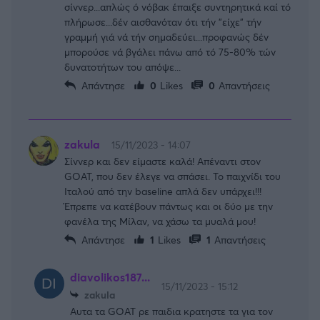
σίννερ...απλώς ό νόβακ έπαιξε συντηρητικά καί τό
πλήρωσε...δέν αισθανόταν ότι τήν "είχε" τήν
γραμμή γιά νά τήν σημαδεύει...προφανώς δέν
μπορούσε νά βγάλει πάνω από τό 75-80% τών
δυνατοτήτων του απόψε...
Απάντησε
0
Likes
0
Απαντήσεις
zakula
15/11/2023 - 14:07
Σίννερ και δεν είμαστε καλά! Απέναντι στον
GOAT, που δεν έλεγε να σπάσει. Το παιχνίδι του
Ιταλού από την baseline απλά δεν υπάρχει!!!
Έπρεπε να κατέβουν πάντως και οι δύο με την
φανέλα της Μίλαν, να χάσω τα μυαλά μου!
Απάντησε
1
Likes
1
Απαντήσεις
diavolikos187...
15/11/2023 - 15:12
zakula
Αυτα τα GOAT ρε παιδια κρατηστε τα για τον