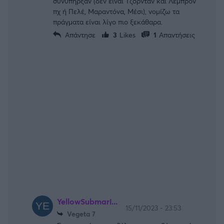
συνυπήρξαν (δεν είναι Τζόρνταν και Λεμπρόν
πχ ή Πελέ, Μαραντόνα, Μέσι), νομίζω τα
πράγματα είναι λίγο πιο ξεκάθαρα.
Απάντησε
3
Likes
1
Απαντήσεις
YellowSubmari...
15/11/2023 - 23:53
Vegeta 7