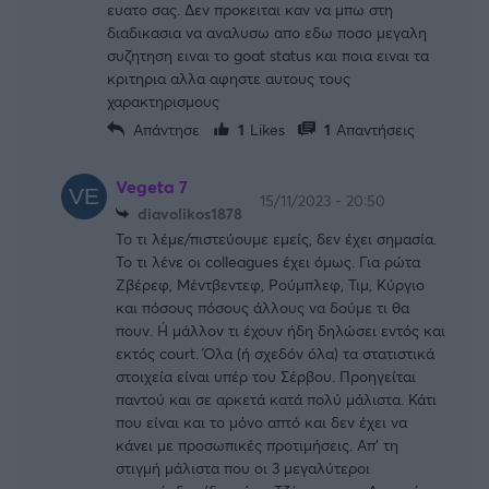
ευατο σας. Δεν προκειται καν να μπω στη
διαδικασια να αναλυσω απο εδω ποσο μεγαλη
συζητηση ειναι το goat status και ποια ειναι τα
κριτηρια αλλα αφηστε αυτους τους
χαρακτηρισμους
Απάντησε
1
Likes
1
Απαντήσεις
Vegeta 7
15/11/2023 - 20:50
diavolikos1878
Το τι λέμε/πιστεύουμε εμείς, δεν έχει σημασία.
Το τι λένε οι colleagues έχει όμως. Για ρώτα
Ζβέρεφ, Μέντβεντεφ, Ρούμπλεφ, Τιμ, Κύργιο
και πόσους πόσους άλλους να δούμε τι θα
πουν. Ή μάλλον τι έχουν ήδη δηλώσει εντός και
εκτός court. Όλα (ή σχεδόν όλα) τα στατιστικά
στοιχεία είναι υπέρ του Σέρβου. Προηγείται
παντού και σε αρκετά κατά πολύ μάλιστα. Κάτι
που είναι και το μόνο απτό και δεν έχει να
κάνει με προσωπικές προτιμήσεις. Απ' τη
στιγμή μάλιστα που οι 3 μεγαλύτεροι