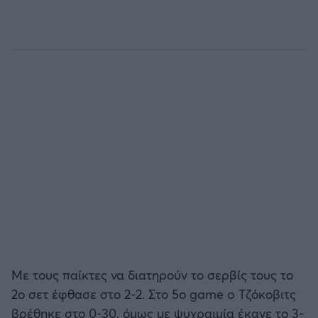
Με τους παίκτες να διατηρούν το σερβίς τους το
2ο σετ έφθασε στο 2-2. Στο 5ο game o Τζόκοβιτς
βρέθηκε στο 0-30, όμως με ψυχραιμία έκανε το 3-