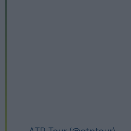
— ATP Tour (@atptour)