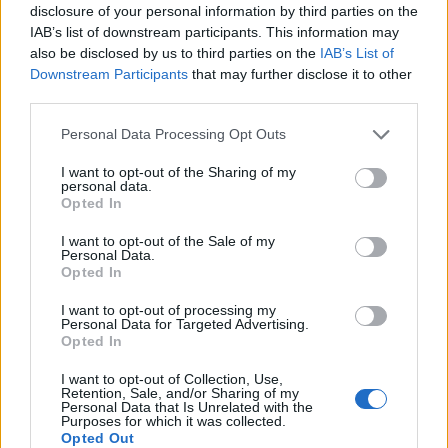
disclosure of your personal information by third parties on the
IAB’s list of downstream participants. This information may
Όμως δεν εκμεταλλεύτηκε τη στιγμή, ο Τζόκοβιτς
also be disclosed by us to third parties on the
IAB’s List of
σημειώνοντας το πρώτο του break στο παιχνίδι
Downstream Participants
that may further disclose it to other
μείωσε σε 4-3 και με love game ισοφάρισε 4-4.
third parties.
Με δικό του love game ο Σίνερ προηγήθηκε με 5-4
Please note that this website/app uses one or more Google
Personal Data Processing Opt Outs
και τον Τζόκοβιτς να απαντά 5-5.
services and may gather and store information including but
not limited to your visit or usage behaviour. You may click to
I want to opt-out of the Sharing of my
personal data.
Με winner και λάθος από τον Τζόκοβιτς, ο Σίνερ
grant or deny consent to Google and its third-party tags to
Opted In
διατήρησε το σερβίς του, για το 6-5,
use your data for below specified purposes in below Google
consent section.
εξασφαλίζοντας τουλάχιστον ένα νέο tie break και
I want to opt-out of the Sale of my
Personal Data.
ο τελικός νικητής κρίθηκε εκεί.
Opted In
I want to opt-out of processing my
Με τρομερή επιστροφή στο σερβίς του Τζόκοβιτς
Personal Data for Targeted Advertising.
ο Σίνερ προηγήθηκε 2-0 και με winner ξέφυγε με
Opted In
3-0 και διατηρώντας το σερβίς του απέκτησε
I want to opt-out of Collection, Use,
Retention, Sale, and/or Sharing of my
τεράστιο προβάδισμα νίκης (5-0)! Το λάθος από
Personal Data that Is Unrelated with the
τον Τζόκοβιτς έφερε το 6-1 και πέντε match points
Purposes for which it was collected.
Opted Out