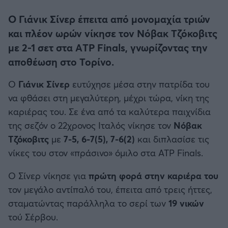
Η μητρότητα στον πάγκο
Δημήτρης Τσορμπατζόγλου
Συνεντεύξεις
Άρης
Ο Γιάνικ Σίνερ έπειτα από μονομαχία τριών
Μεγάλη μου Αγάπη
και πλέον ωρών νίκησε τον Νόβακ Τζόκοβιτς
Μια Ιστορία από την Πόλη
Λεβαδειακός
με 2-1 σετ στα ΑTP Finals, γνωρίζοντας την
αποθέωση στο Τορίνο.
ΟΦΗ
O
Γιάνικ Σίνερ
ευτύχησε μέσα στην πατρίδα του
να φθάσει στη μεγαλύτερη, μέχρι τώρα, νίκη της
Βόλος
καριέρας του. Σε ένα από τα καλύτερα παιχνίδια
της σεζόν ο 22χρονος Ιταλός νίκησε τον
Νόβακ
Ατρόμητος Αθηνών
Τζόκοβιτς
με
7-5, 6-7(5), 7-6(2)
και διπλασίσε τις
νίκες του στον «πράσινο» όμιλο στα ATP Finals.
Κηφισιά
O Σίνερ νίκησε για
πρώτη φορά στην καριέρα του
Αστέρας Τρίπολης
τον μεγάλο αντίπαλό του, έπειτα από τρεις ήττες,
σταματώντας παράλληλα το σερί των
19 νικών
Παναιτωλικός
τού Σέρβου.