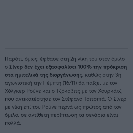
Άρσεναλ
Γιουβέντους
Μίλαν
Παρότι, όμως, έφθασε στη 2η νίκη του στον όμιλο
Ίντερ
ο
Σίνερ δεν έχει εξασφαλίσει 100% την πρόκριση
στα ημιτελικά της διοργάνωση
ς, καθώς στην 3η
Μπάγερν Μονάχου
αγωνιστική την Πέμπτη (16/11) θα παίξει με τον
Χόλγκερ Ρούνε και ο Τζόκοβιτς με τον Χουρκάτζ,
Παρί Σεν Ζερμέν
που αντικατέστησε τον Στέφανο Τσιτσιπά. Ο Σίνερ
με νίκη επί του Ρούνε περνά ως πρώτος από τον
όμιλο, σε αντίθετη περίπτωση τα σενάρια είναι
πολλά.