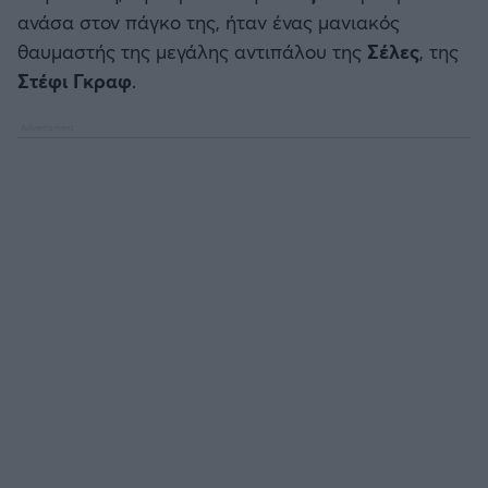
Καλαμάτα
ανάσα στον πάγκο της, ήταν ένας μανιακός
θαυμαστής της μεγάλης αντιπάλου της
Σέλες
, της
Ηρακλής
Στέφι Γκραφ
.
Μπαρτσελόνα
Ρεάλ Μαδρίτης
Ατλέτικο Μαδρίτης
Μάντσεστερ Γιουνάιτεντ
Μάντσεστερ Σίτι
Λίβερπουλ
Τσέλσι