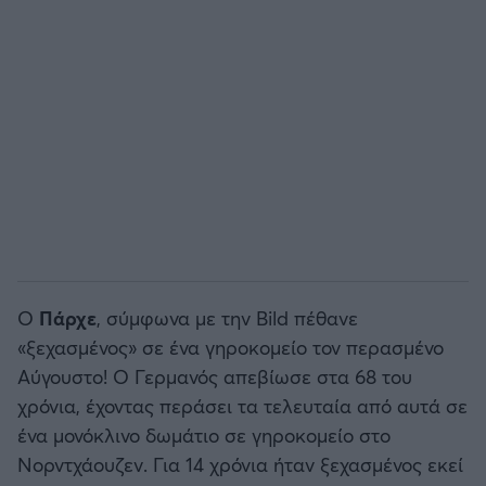
Άρσεναλ
Γιουβέντους
Μίλαν
Ίντερ
Μπάγερν Μονάχου
Ο
Πάρχε
, σύμφωνα με την Bild πέθανε
«ξεχασμένος» σε ένα γηροκομείο τον περασμένο
Παρί Σεν Ζερμέν
Αύγουστο! Ο Γερμανός απεβίωσε στα 68 του
χρόνια, έχοντας περάσει τα τελευταία από αυτά σε
ένα μονόκλινο δωμάτιο σε γηροκομείο στο
Νορντχάουζεν. Για 14 χρόνια ήταν ξεχασμένος εκεί