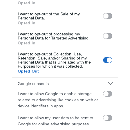
grant or deny consent to Google and its third-party tags to
Opted In
use your data for below specified purposes in below Google
consent section.
I want to opt-out of the Sale of my
Personal Data.
Opted In
I want to opt-out of processing my
Διάβασε όλα τα
τελευταία νέα
της αθλητικής
Personal Data for Targeted Advertising.
επικαιρότητας. Μάθε για όλους τους
live αγώνες σήμερα
Opted In
και δες τις
αθλητικές μεταδόσεις
της ημέρας και της
I want to opt-out of Collection, Use,
εβδομάδας μέσα από το υπερπλήρες Πρόγραμμα TV του
Retention, Sale, and/or Sharing of my
Personal Data that Is Unrelated with the
Gazzetta. Ακολούθησέ μας και στο
Google News
.
Purposes for which it was collected.
Opted Out
Google consents
ΔΙΑΒΑΣΕ ΑΚΟΜΗ:
I want to allow Google to enable storage
Μακάμπι Τελ Αβίβ: Αύξηση 7 εκατ. ευρώ στο μπάτζετ της
related to advertising like cookies on web or
device identifiers in apps.
Μασούρας: Ολυμπιακός - Το συγκλονιστικό αντίο του
διεθνούς εξτρέμ
I want to allow my user data to be sent to
Google for online advertising purposes.
Ρεάλ Μαδρίτης: Οι αποχωρήσεις, οι προσθήκες και οι