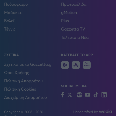
Ποδόσφαιρο
Πρωτοσέλιδα
Μπάσκετ
gMotion
Βόλεϊ
Plus
Τέννις
Gazzetta TV
Τελευταία Νέα
ΣΧΕΤΙΚΑ
ΚΑΤΕΒΑΣΕ ΤΟ APP
Android
IOS
Huawei
Σχετικά με το Gazzetta.gr
Όροι Χρήσης
Πολιτική Απορρήτου
SOCIAL MEDIA
Πολιτική Cookies
Facebook
Twitter
Instagram
YouTube
TikTok
Lin
Διαχείριση Απορρήτου
Copyright © 2008 - 2026
Handcrafted by
FOLLOW US