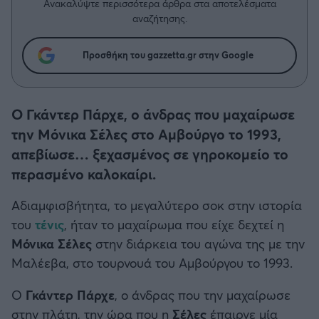
Η μητρότητα στον πάγκο
Ανακαλύψτε περισσότερα άρθρα στα αποτελέσματα
Δημήτρης Τσορμπατζόγλου
Συνεντεύξεις
αναζήτησης.
Άρης
Μεγάλη μου Αγάπη
Μια Ιστορία από την Πόλη
Προσθήκη του gazzetta.gr στην Google
Λεβαδειακός
ΟΦΗ
Ο Γκάντερ Πάρχε, ο άνδρας που μαχαίρωσε
την Μόνικα Σέλες στο Αμβούργο το 1993,
Βόλος
απεβίωσε… ξεχασμένος σε γηροκομείο το
περασμένο καλοκαίρι.
Ατρόμητος Αθηνών
Αδιαμφισβήτητα, το μεγαλύτερο σοκ στην ιστορία
Κηφισιά
του
τένις
, ήταν το μαχαίρωμα που είχε δεχτεί η
Μόνικα Σέλες
στην διάρκεια του αγώνα της με την
Αστέρας Τρίπολης
Μαλέεβα, στο τουρνουά του Αμβούργου το 1993.
Παναιτωλικός
Ο
Γκάντερ Πάρχε
, ο άνδρας που την μαχαίρωσε
στην πλάτη, την ώρα που η
Σέλες
έπαιρνε μία