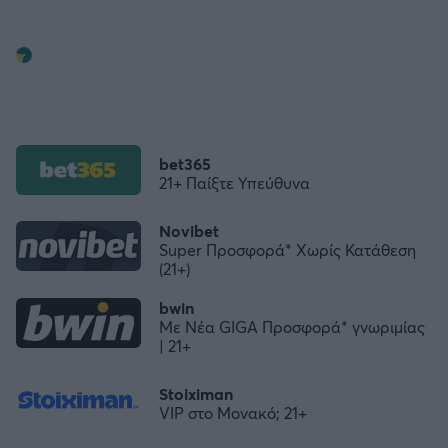
bet365
21+ Παίξτε Υπεύθυνα
Novibet
Super Προσφορά* Χωρίς Κατάθεση
(21+)
bwin
Με Νέα GIGA Προσφορά* γνωριμίας
| 21+
Stoiximan
VIP στο Μονακό; 21+