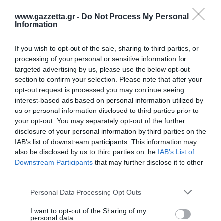
www.gazzetta.gr -
Do Not Process My Personal
Information
If you wish to opt-out of the sale, sharing to third parties, or
processing of your personal or sensitive information for
targeted advertising by us, please use the below opt-out
section to confirm your selection. Please note that after your
opt-out request is processed you may continue seeing
interest-based ads based on personal information utilized by
us or personal information disclosed to third parties prior to
your opt-out. You may separately opt-out of the further
disclosure of your personal information by third parties on the
IAB’s list of downstream participants. This information may
also be disclosed by us to third parties on the
IAB’s List of
Downstream Participants
that may further disclose it to other
third parties.
Μετά την απόφαση, έζησε ήσυχα στο
Please note that this website/app uses one or more Google
Personal Data Processing Opt Outs
Νορντχάουζεν, απομονωμένος από όλους, για να
services and may gather and store information including but
κλειστεί σε γηροκομείο ως το τέλος της ζωής του.
not limited to your visit or usage behaviour. You may click to
I want to opt-out of the Sharing of my
personal data.