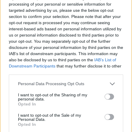
«χειρόφρενο»
Καλαμάτα
processing of your personal or sensitive information for
targeted advertising by us, please use the below opt-out
section to confirm your selection. Please note that after your
Ηρακλής
opt-out request is processed you may continue seeing
interest-based ads based on personal information utilized by
us or personal information disclosed to third parties prior to
Μπαρτσελόνα
ΚΟΙΝΩΝΙΑ
06/07/2021 - 23:14
your opt-out. You may separately opt-out of the further
disclosure of your personal information by third parties on the
Στάση εργασίας σε
Ρεάλ Μαδρίτης
IAB’s list of downstream participants. This information may
Μετρό και Ηλεκτρικό,
also be disclosed by us to third parties on the
IAB’s List of
κανονικά τα λεωφορεία
Downstream Participants
that may further disclose it to other
την Τετάρτη (7/7)
Ατλέτικο Μαδρίτης
third parties.
Please note that this website/app uses one or more Google
Μάντσεστερ Γιουνάιτεντ
Personal Data Processing Opt Outs
services and may gather and store information including but
not limited to your visit or usage behaviour. You may click to
I want to opt-out of the Sharing of my
personal data.
Μάντσεστερ Σίτι
grant or deny consent to Google and its third-party tags to
Opted In
use your data for below specified purposes in below Google
consent section.
Λίβερπουλ
I want to opt-out of the Sale of my
Personal Data.
Opted In
Τσέλσι