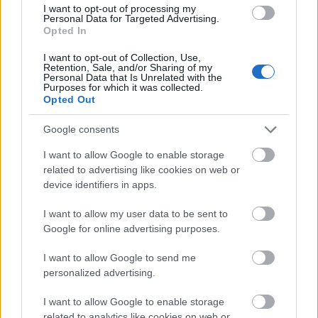
I want to opt-out of processing my
Personal Data for Targeted Advertising.
Opted In
Άρσεναλ
I want to opt-out of Collection, Use,
ΤΕΛΕΥΤΑΙΑ ΝΕΑ
Retention, Sale, and/or Sharing of my
Γιουβέντους
Personal Data that Is Unrelated with the
Purposes for which it was collected.
Opted Out
Μίλαν
Google consents
Ίντερ
I want to allow Google to enable storage
related to advertising like cookies on web or
device identifiers in apps.
Μπάγερν Μονάχου
I want to allow my user data to be sent to
Παρί Σεν Ζερμέν
Google for online advertising purposes.
I want to allow Google to send me
personalized advertising.
I want to allow Google to enable storage
related to analytics like cookies on web or