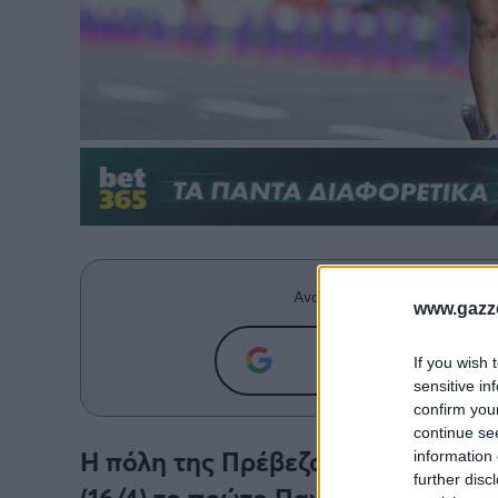
Ανακαλύψτε περισσότερα άρ
www.gazze
Προσθήκη του g
If you wish 
sensitive in
confirm you
continue se
Η πόλη της Πρέβεζας ετοιμάζεται
information 
further disc
(16/4) το πρώτο Πανελλήνιο Πρω