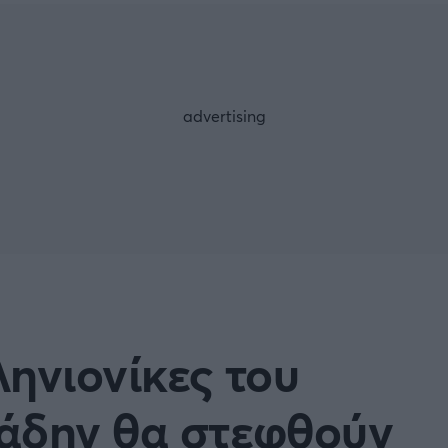
Μια Ιστο
Μιχάλης Τσαμπάς
Δημήτρης Τσ
Άρση Βαρών
FOLLOW US
ηνιονίκες του
άδην θα στεφθούν