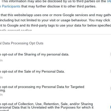
. This information may also be disclosed by us to third parties on the
IA
Participants
that may further disclose it to other third parties.
λάξει τις αποστάσεις ορίζοντας το Μαραθώνιο και
 that this website/app uses one or more Google services and may gath
ν που θα διεξάγονται εφεξής στις μεγάλες
including but not limited to your visit or usage behaviour. You may click 
 to Google and its third-party tags to use your data for below specifi
6 αποκτούν ιστορική σημασία.
ogle consent section.
ινε στην Αλίαρτο στις 25 Ιανουαρίου, σειρά
l Data Processing Opt Outs
έτρων στην παραθαλάσσια πόλη της Ηπείρου. Η
ο πολύ μεγάλα ονόματα, την Αθανασία Τσουμελέκα
o opt-out of the Sharing of my personal data.
θούν από τον τοπικό Δήμο, στο περιθώριο των
In
o opt-out of the Sale of my Personal Data.
In
to opt-out of processing my Personal Data for Targeted
ing.
In
o opt-out of Collection, Use, Retention, Sale, and/or Sharing
ersonal Data that Is Unrelated with the Purposes for which it
lected.