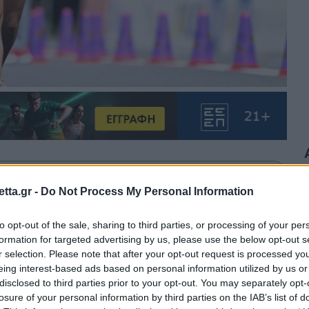
θρα στα αποτελέσματα αναζήτησης.
tta.gr -
Do Not Process My Personal Information
azzetta.gr στην Google
to opt-out of the sale, sharing to third parties, or processing of your per
formation for targeted advertising by us, please use the below opt-out s
r selection. Please note that after your opt-out request is processed y
eing interest-based ads based on personal information utilized by us or
 να υποδεχτεί την προσεχή Πέμπτη
disclosed to third parties prior to your opt-out. You may separately opt-
losure of your personal information by third parties on the IAB’s list of
τάθλημα Βάδην Ημιμαραθωνίου.