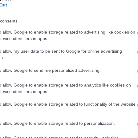
Out
consents
o allow Google to enable storage related to advertising like cookies on
evice identifiers in apps.
o allow my user data to be sent to Google for online advertising
s.
ο κύρος και αξιοπιστία, είναι η παρουσία στον
ξύ των οποίων η πάλαι ποτέ πρωταθλήτρια
to allow Google to send me personalized advertising.
γωνίστηκε πολλές φορές στο παρελθόν με
Για πρώτη φορά επίσης σε Πανελλήνιο
o allow Google to enable storage related to analytics like cookies on
evice identifiers in apps.
o allow Google to enable storage related to functionality of the website
μπιώτη
, η οποία δεν είναι ακόμα έτοιμη να
ούτο της στη σεζόν έχει προγραμματίσει να το
o allow Google to enable storage related to personalization.
Μαϊόρ της Πορτογαλίας στις 16 Μαΐου, ενώ 15
. στην Γκραν Βία στη Μαδρίτη, .
o allow Google to enable storage related to security, including