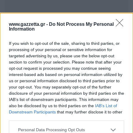
Πρόσφατα
www.gazzetta.gr -
Do Not Process My Personal
Terastios
30/09/2022 - 14:32
Information
Κ αυτό το κράτος να εχει φτιάξει τόσους
δρόμους!!!. Ασε μόνον έναν να μην μπερδευονται
If you wish to opt-out of the sale, sharing to third parties, or
οι διοργανωτες!!!
processing of your personal or sensitive information for
Απάντησε
3
Likes
0
Απαντήσεις
targeted advertising by us, please use the below opt-out
section to confirm your selection. Please note that after your
opt-out request is processed you may continue seeing
interest-based ads based on personal information utilized by
«
1
»
us or personal information disclosed to third parties prior to
your opt-out. You may separately opt-out of the further
disclosure of your personal information by third parties on the
IAB’s list of downstream participants. This information may
also be disclosed by us to third parties on the
IAB’s List of
Downstream Participants
that may further disclose it to other
BEST OF
INTERNET
third parties.
Please note that this website/app uses one or more Google
Personal Data Processing Opt Outs