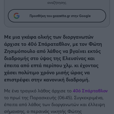
Η μητρότητα στον πάγκο
Δημήτρης Τσορμπατζόγλου
αναζήτησης.
Συνεντεύξεις
Άρης
Μεγάλη μου Αγάπη
Προσθήκη του gazzetta.gr στην Google
Μια Ιστορία από την Πόλη
Λεβαδειακός
ΟΦΗ
Με μια γκάφα ολκής των διοργανωτών
άρχισε το 40ό Σπάραταθλον, με τον Φώτη
Βόλος
Ζησιμόπουλο από λάθος να βγαίνει εκτός
διαδρομής στο ύψος της Ελευσίνας και
Ατρόμητος Αθηνών
έπειτα από επτά περίπου χλμ. κι έχοντας
χάσει πολύτιμο χρόνο μισής ώρας να
Κηφισιά
επιστρέφει στην κανονική διαδρομή.
Αστέρας Τρίπολης
Με ένα τραγικό λάθος άρχισε το
40ό Σπάρταθλον
το πρωί της Παρασκευής (06:45). Συγκεκριμένα,
Παναιτωλικός
έπειτα από λάθος των διοργανωτών και έλλειψη
σήμανσης, ο περσινός νικητής Φώτης