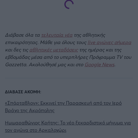
Διάβασε όλα τα
τελευταία νέα
της αθλητικής
επικαιρότητας. Μάθε για όλους τους
live αγώνες σήμερα
και δες τις
αθλητικές μεταδόσεις
της ημέρας και της
εβδομάδας μέσα από το υπερπλήρες Πρόγραμμα TV του
Gazzetta. Ακολούθησέ μας και στο
Google News
.
ΔΙΑΒΑΣΕ ΑΚΟΜΗ:
«Σπάρταθλον»: Εκκινεί την Παρασκευή από τον Ιερό
Βράχο της Ακρόπολης
Ημιμαραθώνιος Κρήτης: Το νέο ξεκαρδιστικό μήνυμα για
τον αγώνα στο Αρκαλοχώρι