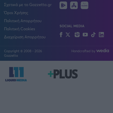
Android
IOS
Huawei
Σχετικά με το Gazzetta.gr
Όροι Χρήσης
Πολιτική Απορρήτου
SOCIAL MEDIA
Πολιτική Cookies
Facebook
Twitter
Instagram
YouTube
TikTok
Lin
Διαχείριση Απορρήτου
Copyright © 2008 - 2026
Handcrafted by
FOLLOW US
Gazzetta