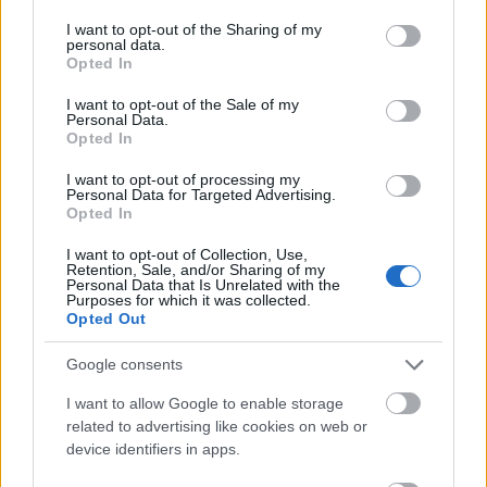
services and may gather and store information including but
not limited to your visit or usage behaviour. You may click to
I want to opt-out of the Sharing of my
personal data.
grant or deny consent to Google and its third-party tags to
Opted In
use your data for below specified purposes in below Google
consent section.
I want to opt-out of the Sale of my
Personal Data.
Opted In
I want to opt-out of processing my
Personal Data for Targeted Advertising.
Opted In
I want to opt-out of Collection, Use,
Retention, Sale, and/or Sharing of my
Personal Data that Is Unrelated with the
Purposes for which it was collected.
Opted Out
6 γραφικά χωριά των Κυκλάδων που αξίζει να
ανακαλύψετε
Google consents
I want to allow Google to enable storage
7 έξυπνα tips για να φτιάξετε γρήγορα τη βαλίτσα
related to advertising like cookies on web or
των διακοπών
device identifiers in apps.