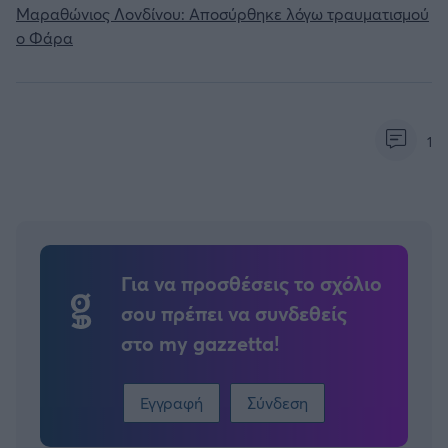
Μαραθώνιος Λονδίνου: Αποσύρθηκε λόγω τραυματισμού
ο Φάρα
1
Για να προσθέσεις το σχόλιο
σου πρέπει να συνδεθείς
στο my gazzetta!
Εγγραφή
Σύνδεση