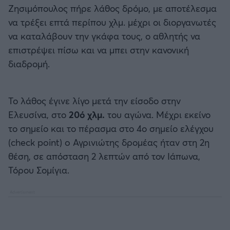
Καλαμάτα
Ζησιμόπουλος πήρε λάθος δρόμο, με αποτέλεσμα
να τρέξει επτά περίπου χλμ. μέχρι οι διοργανωτές
Ηρακλής
να καταλάβουν την γκάφα τους, ο αθλητής να
επιστρέψει πίσω και να μπει στην κανονική
Μπαρτσελόνα
διαδρομή.
Ρεάλ Μαδρίτης
Το λάθος έγινε λίγο μετά την είσοδο στην
Ελευσίνα, στο
20ό χλμ.
του αγώνα. Μέχρι εκείνο
Ατλέτικο Μαδρίτης
το σημείο και το πέρασμα στο 4ο σημείο ελέγχου
(check point) o Αγρινιώτης δρομέας ήταν στη 2η
Μάντσεστερ Γιουνάιτεντ
θέση, σε απόσταση 2 λεπτών από τον Ιάπωνα,
Τόρου Σομίγια.
Μάντσεστερ Σίτι
Λίβερπουλ
Τσέλσι