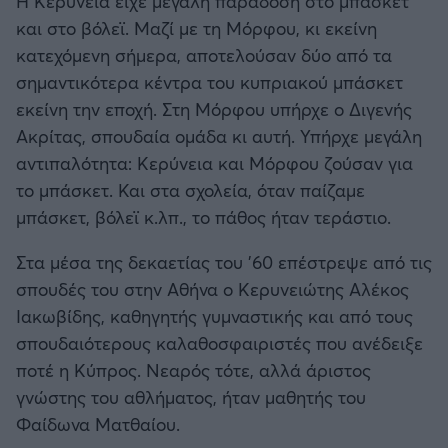
Η Κερύνεια είχε μεγάλη παράδοση στο μπάσκετ
και στο βόλεϊ. Μαζί με τη Μόρφου, κι εκείνη
κατεχόμενη σήμερα, αποτελούσαν δύο από τα
σημαντικότερα κέντρα του κυπριακού μπάσκετ
εκείνη την εποχή. Στη Μόρφου υπήρχε ο Διγενής
Ακρίτας, σπουδαία ομάδα κι αυτή. Υπήρχε μεγάλη
αντιπαλότητα: Κερύνεια και Μόρφου ζούσαν για
το μπάσκετ. Και στα σχολεία, όταν παίζαμε
μπάσκετ, βόλεϊ κ.λπ., το πάθος ήταν τεράστιο.
Στα μέσα της δεκαετίας του ’60 επέστρεψε από τις
σπουδές του στην Αθήνα ο Κερυνειώτης Αλέκος
Ιακωβίδης, καθηγητής γυμναστικής και από τους
σπουδαιότερους καλαθοσφαιριστές που ανέδειξε
ποτέ η Κύπρος. Νεαρός τότε, αλλά άριστος
γνώστης του αθλήματος, ήταν μαθητής του
Φαίδωνα Ματθαίου.