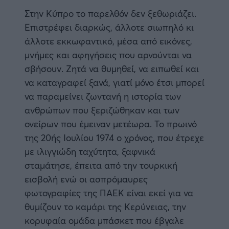
Καλαμάτα
Στην Κύπρο το παρελθόν δεν ξεθωριάζει.
Επιστρέφει διαρκώς, άλλοτε σιωπηλό κι
Ηρακλής
άλλοτε εκκωφαντικό, μέσα από εικόνες,
μνήμες και αφηγήσεις που αρνούνται να
Μπαρτσελόνα
σβήσουν. Ζητά να θυμηθεί, να ειπωθεί και
να καταγραφεί ξανά, γιατί μόνο έτσι μπορεί
Ρεάλ Μαδρίτης
να παραμείνει ζωντανή η ιστορία των
ανθρώπων που ξεριζώθηκαν και των
Ατλέτικο Μαδρίτης
ονείρων που έμειναν μετέωρα. Το πρωινό
της 20ής Ιουλίου 1974 ο χρόνος, που έτρεχε
Μάντσεστερ Γιουνάιτεντ
με ιλιγγιώδη ταχύτητα, ξαφνικά
σταμάτησε, έπειτα από την τουρκική
Μάντσεστερ Σίτι
εισβολή ενώ οι ασπρόμαυρες
φωτογραφίες της ΠΑΕΚ είναι εκεί για να
Λίβερπουλ
θυμίζουν το καμάρι της Κερύνειας, την
κορυφαία ομάδα μπάσκετ που έβγαλε
Τσέλσι