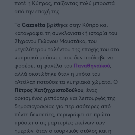
ποτέ η Κύπρος, παίζοντας πολύ μπροστά
από την εποχή της.
Άρσεναλ
Το
Gazzetta
βρέθηκε στην Κύπρο και
Γιουβέντους
καταγράφει τη συγκλονιστική ιστορία του
21χρονου Γιώργου Μουστάκα, του
Μίλαν
μεγαλύτερου ταλέντου της εποχής του στο
κυπριακό μπάσκετ, που δεν πρόλαβε να
Ίντερ
φορέσει τη φανέλα του
Παναθηναϊκού
,
αλλά σκοτώθηκε όταν η μπότα του
Μπάγερν Μονάχου
«Αττίλα» πατούσε τα κυπριακά χώματα. Ο
Πέτρος Χατζηχριστοδούλου
, ένας
Παρί Σεν Ζερμέν
ορκισμένος ρεπόρτερ και λειτουργός της
δημοσιογραφίας για περισσότερες από
πέντε δεκαετίες, περιγράφει σε πρώτο
πρόσωπο τις μαρτυρίες εκείνων των
ημερών, όταν ο τουρκικός στόλος και η