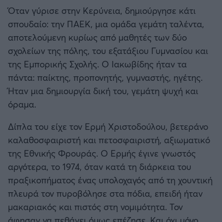
Όταν γύρισε στην Κερύνεια, δημιούργησε κάτι
σπουδαίο: την ΠΑΕΚ, μια ομάδα γεμάτη ταλέντα,
αποτελούμενη κυρίως από μαθητές των δύο
σχολείων της πόλης, του εξατάξιου Γυμνασίου και
της Εμπορικής Σχολής. Ο Ιακωβίδης ήταν τα
πάντα: παίκτης, προπονητής, γυμναστής, ηγέτης.
Ήταν μια δημιουργία δική του, γεμάτη ψυχή και
όραμα.
Δίπλα του είχε τον Ερμή Χριστοδούλου, βετεράνο
καλαθοσφαιριστή και πετοσφαιριστή, αξιωματικό
της Εθνικής Φρουράς. Ο Ερμής έγινε γνωστός
FOLLOW US
αργότερα, το 1974, όταν κατά τη διάρκεια του
πραξικοπήματος ένας υπολοχαγός από τη χουντική
πλευρά τον πυροβόλησε στα πόδια, επειδή ήταν
μακαριακός και πιστός στη νομιμότητα. Τον
άφησαν να πεθάνει όμως επέζησε. Και όχι μόνο