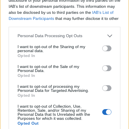
disclosure of your personal information by third parties on the
Δυστυχώς, ήρθε η τουρκική εισβολή. Ο χρόνος
IAB’s list of downstream participants. This information may
also be disclosed by us to third parties on the
IAB’s List of
πάγωσε. Όλα καταστράφηκαν. Οι ομάδες των
Downstream Participants
that may further disclose it to other
κατεχόμενων περιοχών βυθίστηκαν στον μαρασμό.
third parties.
Βρέθηκαν στις ελεύθερες περιοχές χωρίς τίποτα,
Please note that this website/app uses one or more Google
Personal Data Processing Opt Outs
χωρίς λεφτά, χωρίς ρούχα, χωρίς στολές, χωρίς
services and may gather and store information including but
μπάλες.
not limited to your visit or usage behaviour. You may click to
I want to opt-out of the Sharing of my
personal data.
grant or deny consent to Google and its third-party tags to
Opted In
Πολλοί αθλητές χάθηκαν. Κάποιοι
use your data for below specified purposes in below Google
consent section.
αιχμαλωτίστηκαν, άλλοι σκοτώθηκαν.
I want to opt-out of the Sale of my
Personal Data.
Υπολογίζεται ότι το 1974 σκοτώθηκαν περίπου
Opted In
σαράντα ποδοσφαιριστές μόνο από την Α΄
I want to opt-out of processing my
κατηγορία και πολλοί ακόμη από άλλα αθλήματα:
Personal Data for Targeted Advertising.
Opted In
μπάσκετ, βόλεϊ, επιτραπέζια αντισφαίριση.
I want to opt-out of Collection, Use,
Πέρα από την προσφυγοποίηση και τον εκτοπισμό,
Retention, Sale, and/or Sharing of my
Personal Data that Is Unrelated with the
χάθηκαν άνθρωποι, ταλέντα, ψυχές του κυπριακού
Purposes for which it was collected.
Opted Out
αθλητισμού.