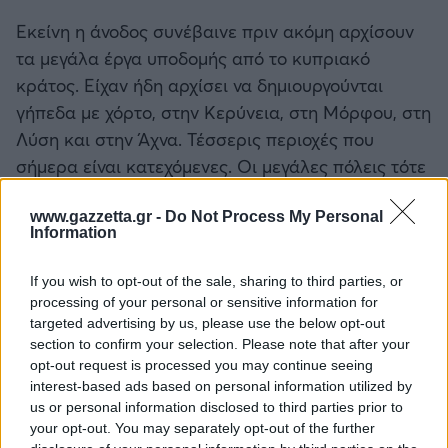
Εκείνη η άνοδος συνέβαινε πριν ακόμη αρχίσουν
τα μεγάλα έργα υποδομής από το κυπριακό
κράτος. Είχαν ήδη αρχίσει να δημιουργούνται
γήπεδα με χόρτο, στην Κερύνεια, στη Μόρφου, στη
Λύση και στην Άχνα. Τέσσερις περιοχές που
σήμερα είναι κατεχόμενες. Οι μεγάλες πόλεις τότε
δεν είχαν ακόμη.
www.gazzetta.gr -
Do Not Process My Personal
Information
Ο Κυπριακός Οργανισμός Αθλητισμού είχε
ξεκινήσει να προγραμματίζει τον εκσυγχρονισμό
If you wish to opt-out of the sale, sharing to third parties, or
των γηπέδων, όμως εκείνη την εποχή υπήρχαν
processing of your personal or sensitive information for
ελάχιστα. Κάθε πόλη διέθετε ένα γήπεδο, όπου
targeted advertising by us, please use the below opt-out
γίνονταν όλα: ποδόσφαιρο, μπάσκετ, βόλεϊ, στίβος.
section to confirm your selection. Please note that after your
opt-out request is processed you may continue seeing
Τα υπόλοιπα ήταν σχολικά γήπεδα. Κι όμως, μέσα
interest-based ads based on personal information utilized by
σε αυτές τις συνθήκες, η Κύπρος είχε πετύχει
us or personal information disclosed to third parties prior to
μικρά θαύματα.
your opt-out. You may separately opt-out of the further