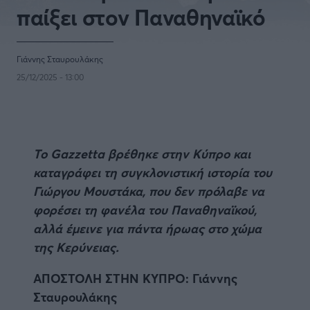
Η μητρότητα στον πάγκο
Δημήτρης Τσορμπατζόγλου
Συνεντεύξεις
παίξει στον Παναθηναϊκό
Άρης
Μεγάλη μου Αγάπη
Μια Ιστορία από την Πόλη
Λεβαδειακός
Γιάννης Σταυρουλάκης
25/12/2025 - 13:00
ΟΦΗ
Βόλος
Το Gazzetta βρέθηκε στην Κύπρο και
Ατρόμητος Αθηνών
καταγράφει τη συγκλονιστική ιστορία του
Γιώργου Μουστάκα, που δεν πρόλαβε να
Κηφισιά
φορέσει τη φανέλα του Παναθηναϊκού,
αλλά έμεινε για πάντα ήρωας στο χώμα
Αστέρας Τρίπολης
της Κερύνειας.
ΑΠΟΣΤΟΛΗ ΣΤΗΝ ΚΥΠΡΟ: Γιάννης
Παναιτωλικός
Σταυρουλάκης