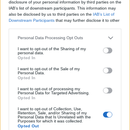
Οδηγός F1
CEV Cup
disclosure of your personal information by third parties on the
Τεχνολογία
Παναγιώτης Δαλαταριώφ
Κολύμβηση
ΑΘΛΗΤΙΚΕΣ ΜΕΤΑΔΟΣΕΙΣ
Bundesliga
EuroCup
IAB’s list of downstream participants. This information may
GMotion WRC
Υγεία
Challenge Cup
Ανδρέας Δημάτος
also be disclosed by us to third parties on the
IAB’s List of
Μπιτς Βόλεϊ
Ligue 1
Mundobasket
GMotion MotoGP
LIVE SCORE
Showbiz
Downstream Participants
that may further disclose it to other
Αντώνης Καλκαβούρας
Ιστιοπλοΐα
Το σύνολο του περιεχομένου και των υπηρεσιών του gazzetta.gr
Basketaki
third parties.
Εθνική Ελλάδος
GWOMEN
διατίθεται στους επισκέπτες αυστηρά για προσωπική χρήση.
Αντώνης Καρπετόπουλος
Eurobasket
Κωπηλασία
Απαγορεύεται η χρήση ή επανεκπομπή του, σε οποιοδήποτε μέσο,
Please note that this website/app uses one or more Google
Personal Data Processing Opt Outs
Μουντιάλ 2026
Δημήτρης Κατσιώνης
μετά ή άνευ επεξεργασίας, χωρίς γραπτή άδεια του εκδότη.
ΑΘΛΗΤΙΚΗ ΗΧΩ
services and may gather and store information including but
Ξιφασκία
Wyscout Analysis
Γιώργος Κούβαρης
not limited to your visit or usage behaviour. You may click to
I want to opt-out of the Sharing of my
ΕΚΠΟΜΠΕΣ
personal data.
Σκοποβολή
grant or deny consent to Google and its third-party tags to
Ευρώπη
Κώστας Νικολακόπουλος
ΑΘΛΗΜΑΤΑ
ΠΕΡΙΣΣΟΤΕΡΑ
Opted In
use your data for below specified purposes in below Google
GALACTICOS BY INTERWETTEN
Κόσμος
Πάλη
ΟΜΑΔΕΣ
Γιάννης Πάλλας
Ποδόσφαιρο
Πρωτοσέλιδα
consent section.
I want to opt-out of the Sale of my
GAZZ FLOOR BY NOVIBET
Νίκος Παπαδογιάννης
Personal Data.
Τάε κβον ντο
ΑΕΚ
PODCASTS
Μπάσκετ
gMotion
Opted In
POLE POSITION BY ALLWYN
Γιώργος Σακελλαρίου
Τζούντο
ΣΠΛΙΤ
Βόλεϊ
Plus
OLD SCHOOL
GAZZETTA ACTS
I want to opt-out of processing my
Γιάννης Σερέτης
Ολυμπιακός
Πινγκ - πονγκ
Personal Data for Targeted Advertising.
Transfer Stories
Τέννις
Gazzetta TV
ΜΕΤΑΒΙΒΑΣΗ BY NOVIBET
Gazzetta For Her
Opted In
Σταύρος Σουντουλίδης
GAZZETTA SPECIALS
gMotion
Μαχητικά Αθλήματα
Τελευταία Νέα
Θέμα Ισότητας
Δημήτρης Τομαράς
ΠΑΟΚ
Unique
I want to opt-out of Collection, Use,
Πυγμαχία
Retention, Sale, and/or Sharing of my
Για τον Αλέξανδρο
Γιώργος Τσακίρης
Wyscout Analysis
Personal Data that Is Unrelated with the
Purposes for which it was collected.
Άρση Βαρών
#GiatonAlki
Παναθηναϊκός
Μιχάλης Τσαμπάς
ΣΧΕΤΙΚΑ
ΚΑΤΕΒΑΣΕ ΤΟ APP
InStat Analysis
Opted Out