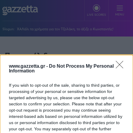
Παράκαμψη προς το κυρίως περιεχόμενο
MENU
LIVE SCORES
Slogun:
ΧΑΛάλι τα χρήματα για τον Τζολάκη, το άξιζε ο Κωνσταντής!
ΠΟΔΟΣΦΑΙΡΟ
Πρωτοσέλιδα
Stoiximan Super League
ΜΠΑΣΚΕΤ
Κυριακάτικων
Super League 2
Κυριακάτικες
Stoiximan GBL
www.gazzetta.gr -
Do Not Process My Personal
ΒΟΛΕΪ
Information
Εφημερίδων
Champions League
EuroLeague
Novibet Volley League
ΑΛΛΑ ΣΠΟΡ
Europa League
Champions League
Πέμ, 4 Ιουν 2026
If you wish to opt-out of the sale, sharing to third parties, or
Volley League Γυναικών
Τένις
processing of your personal or sensitive information for
PLUS
Conference League
NBA
Pre League
targeted advertising by us, please use the below opt-out
Χάντμπολ
Πολιτική
Κύπελλο Ελλάδας
Εθνική Μπάσκετ
BLOGGERS
Δεν υπάρχουν πρωτοσέλιδα για τη συγκεκριμένη ημέρα.
section to confirm your selection. Please note that after your
Κύπελλο Ανδρών
Πόλο
Κοινωνία
opt-out request is processed you may continue seeing
Premier League
Elite League
Νίκος Αθανασίου
GMOTION
Κύπελλο Γυναικών
interest-based ads based on personal information utilized by
Διεθνή
Στίβος
La Liga
Δημήτρης Βέργος
Α1 Γυναικών
us or personal information disclosed to third parties prior to
GMotion F1
Champions League
Viral
ΠΡΩΤΟΣΕΛΙΔΑ
your opt-out. You may separately opt-out of the further
Γυμναστική
Serie A
Βασίλης Βλαχόπουλος
Κύπελλο Ελλάδος