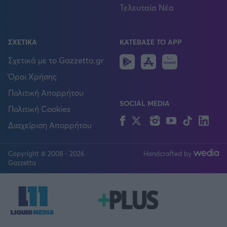
Τελευταία Νέα
ΣΧΕΤΙΚΑ
ΚΑΤΕΒΑΣΕ ΤΟ APP
Android
IOS
Huawei
Σχετικά με το Gazzetta.gr
Όροι Χρήσης
Πολιτική Απορρήτου
SOCIAL MEDIA
Πολιτική Cookies
Facebook
Twitter
Instagram
YouTube
TikTok
Lin
Διαχείριση Απορρήτου
Copyright © 2008 - 2026
Handcrafted by
FOLLOW US
Gazzetta