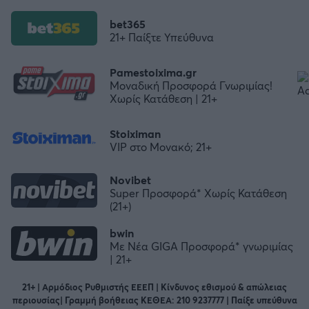
bet365
21+ Παίξτε Υπεύθυνα
Pamestoixima.gr
Μοναδική Προσφορά Γνωριμίας!
Χωρίς Κατάθεση | 21+
Stoiximan
VIP στο Μονακό; 21+
Novibet
Super Προσφορά* Χωρίς Κατάθεση
(21+)
bwin
Με Νέα GIGA Προσφορά* γνωριμίας
| 21+
21+ | Αρμόδιος Ρυθμιστής ΕΕΕΠ | Κίνδυνος εθισμού & απώλειας
περιουσίας| Γραμμή βοήθειας ΚΕΘΕΑ: 210 9237777 | Παίξε υπεύθυνα