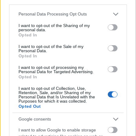
third parties.
Please note that this website/app uses one or more Google
Personal Data Processing Opt Outs
services and may gather and store information including but
not limited to your visit or usage behaviour. You may click to
I want to opt-out of the Sharing of my
personal data.
grant or deny consent to Google and its third-party tags to
Opted In
use your data for below specified purposes in below Google
consent section.
I want to opt-out of the Sale of my
Personal Data.
Opted In
I want to opt-out of processing my
Personal Data for Targeted Advertising.
Opted In
«Δεν είναι εύκολα τα ματς. Θεωρητικά ο
αντίπαλος είναι υποδεέστερος, αλλά εμείς κοιτάμε
I want to opt-out of Collection, Use,
Retention, Sale, and/or Sharing of my
το δικό μας παιχνίδι ανεξάρτητα ποιος είναι ο
Personal Data that Is Unrelated with the
Purposes for which it was collected.
αντίπαλος».
Opted Out
Google consents
I want to allow Google to enable storage