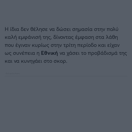
Άρσεναλ
Η ίδια δεν θέλησε να δώσει σημασία στην πολύ
Γιουβέντους
καλή εμφάνισή της, δίνοντας έμφαση στα λάθη
που έγιναν κυρίως στην τρίτη περίοδο και είχαν
Μίλαν
ως συνέπεια η
Εθνική
να χάσει το προβάδισμά της
και να κυνηγάει στο σκορ.
Ίντερ
Μπάγερν Μονάχου
Παρί Σεν Ζερμέν