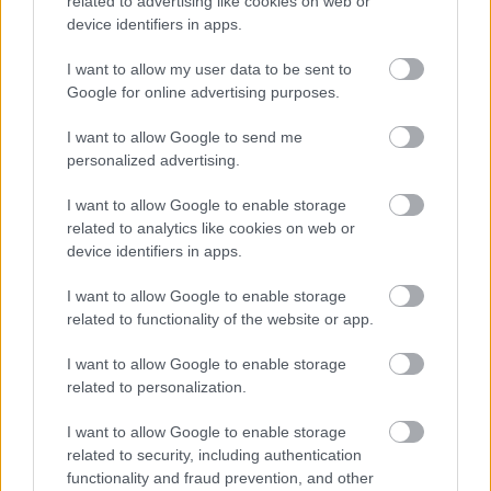
related to advertising like cookies on web or
device identifiers in apps.
I want to allow my user data to be sent to
Google for online advertising purposes.
I want to allow Google to send me
personalized advertising.
I want to allow Google to enable storage
related to analytics like cookies on web or
device identifiers in apps.
I want to allow Google to enable storage
related to functionality of the website or app.
Διάβασε όλα τα
τελευταία νέα
της αθλητικής
I want to allow Google to enable storage
επικαιρότητας. Μάθε για όλους τους
live αγώνες σήμερα
related to personalization.
και δες τις
αθλητικές μεταδόσεις
της ημέρας και της
εβδομάδας μέσα από το υπερπλήρες Πρόγραμμα TV του
I want to allow Google to enable storage
related to security, including authentication
Gazzetta. Ακολούθησέ μας και στο
Google News
.
functionality and fraud prevention, and other