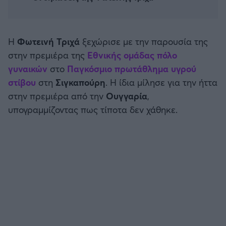
Καλαμάτα
Ηρακλής
Η
Φωτεινή Τριχά
ξεχώρισε με την παρουσία της
στην πρεμιέρα της
Εθνικής ομάδας πόλο
Μπαρτσελόνα
γυναικών
στο
Παγκόσμιο πρωτάθλημα υγρού
στίβου
στη
Σιγκαπούρη
. Η ίδια μίλησε για την ήττα
Ρεάλ Μαδρίτης
στην πρεμιέρα από την
Ουγγαρία
,
υπογραμμίζοντας πως τίποτα δεν χάθηκε.
Ατλέτικο Μαδρίτης
Μάντσεστερ Γιουνάιτεντ
Μάντσεστερ Σίτι
Λίβερπουλ
Τσέλσι