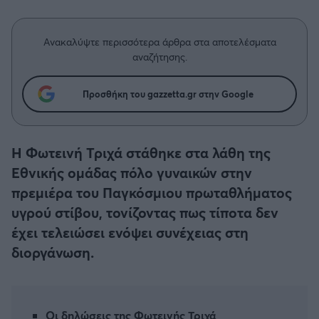
Η μητρότητα στον πάγκο
Δημήτρης Τσορμπατζόγλου
Συνεντεύξεις
Άρης
Μεγάλη μου Αγάπη
Ανακαλύψτε περισσότερα άρθρα στα αποτελέσματα
Μια Ιστορία από την Πόλη
αναζήτησης.
Λεβαδειακός
Προσθήκη του gazzetta.gr στην Google
ΟΦΗ
Βόλος
Η Φωτεινή Τριχά στάθηκε στα λάθη της
Εθνικής ομάδας πόλο γυναικών στην
Ατρόμητος Αθηνών
πρεμιέρα του Παγκόσμιου πρωταθλήματος
υγρού στίβου, τονίζοντας πως τίποτα δεν
Κηφισιά
έχει τελειώσει ενόψει συνέχειας στη
διοργάνωση.
Αστέρας Τρίπολης
Παναιτωλικός
Οι δηλώσεις της Φωτεινής Τριχά