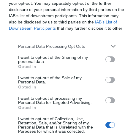
υποστήριξη της JTI Hellas, καθώς και η συνεχής
your opt-out. You may separately opt-out of the further
φροντίδα και συντήρησή του από την Εταιρεία,
disclosure of your personal information by third parties on the
IAB’s list of downstream participants. This information may
αποτελούν χαρακτηριστικό παράδειγμα μίας
also be disclosed by us to third parties on the
IAB’s List of
ολοκληρωμένης σύμπραξης δημόσιου και
Downstream Participants
that may further disclose it to other
ιδιωτικού τομέα με ολοκληρωμένο
third parties.
περιβαλλοντικό, κοινωνικό και πολιτιστικό
Please note that this website/app uses one or more Google
Personal Data Processing Opt Outs
αποτύπωμα.
services and may gather and store information including but
not limited to your visit or usage behaviour. You may click to
I want to opt-out of the Sharing of my
personal data.
Μέσα από τη σταθερή στήριξη της διοργάνωσης, η
grant or deny consent to Google and its third-party tags to
Opted In
JTI συμβάλλει στην εδραίωση του Natsu Matsuri
use your data for below specified purposes in below Google
consent section.
ως θεσμού για τα αθηναϊκά δρώμενα,
I want to opt-out of the Sale of my
Personal Data.
προσφέροντας στο κοινό μια ανοιχτή, συμμετοχική
Opted In
και αυθεντική εμπειρία πολιτισμού και
I want to opt-out of processing my
ψυχαγωγίας.
Personal Data for Targeted Advertising.
Opted In
I want to opt-out of Collection, Use,
Retention, Sale, and/or Sharing of my
Personal Data that Is Unrelated with the
ΔΙΑΒΑΣΕ ΑΚΟΜΗ:
Purposes for which it was collected.