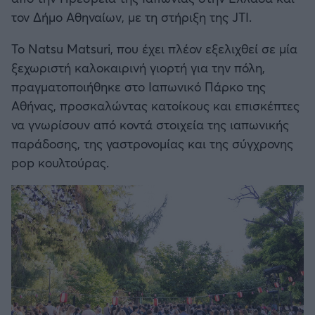
Καλαμάτα
τον Δήμο Αθηναίων, με τη στήριξη της JTI.
Το Natsu Matsuri, που έχει πλέον εξελιχθεί σε μία
Ηρακλής
ξεχωριστή καλοκαιρινή γιορτή για την πόλη,
πραγματοποιήθηκε στο Ιαπωνικό Πάρκο της
Μπαρτσελόνα
Αθήνας, προσκαλώντας κατοίκους και επισκέπτες
να γνωρίσουν από κοντά στοιχεία της ιαπωνικής
Ρεάλ Μαδρίτης
παράδοσης, της γαστρονομίας και της σύγχρονης
pop κουλτούρας.
Ατλέτικο Μαδρίτης
Μάντσεστερ Γιουνάιτεντ
Μάντσεστερ Σίτι
Λίβερπουλ
Τσέλσι