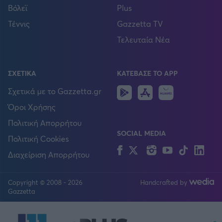
Βόλεϊ
Plus
Τέννις
Gazzetta TV
Τελευταία Νέα
ΣΧΕΤΙΚΑ
ΚΑΤΕΒΑΣΕ ΤΟ APP
Android
IOS
Huawei
Σχετικά με το Gazzetta.gr
Όροι Χρήσης
Πολιτική Απορρήτου
SOCIAL MEDIA
Πολιτική Cookies
Facebook
Twitter
Instagram
YouTube
TikTok
Lin
Διαχείριση Απορρήτου
Copyright © 2008 - 2026
Handcrafted by
FOLLOW US
Gazzetta