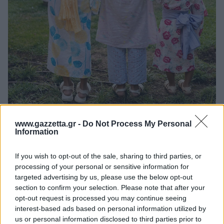
www.gazzetta.gr -
Do Not Process My Personal
Η υποστήριξη του Natsu Matsuri αποτυπώνει τη
Information
διαχρονική αφοσίωση της JTI στην ανάδειξη
If you wish to opt-out of the sale, sharing to third parties, or
πρωτοβουλιών που αναδεικνύουν την ιαπωνική
processing of your personal or sensitive information for
κουλτούρα, ενισχύουν τον πολιτιστικό διάλογο, και
targeted advertising by us, please use the below opt-out
συμβάλλουν στη βιωσιμότητα και την ποιότητα
section to confirm your selection. Please note that after your
ζωής στον αστικό χώρο. Η δημιουργία του
opt-out request is processed you may continue seeing
interest-based ads based on personal information utilized by
Ιαπωνικού Πάρκου της Αθήνας το 2021, με την
us or personal information disclosed to third parties prior to