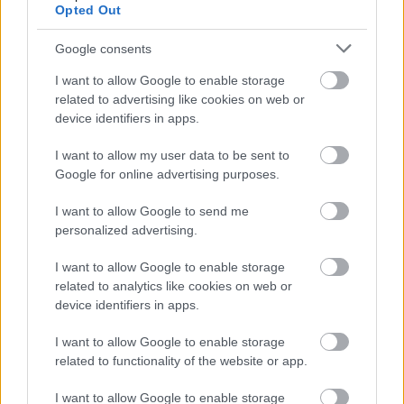
Opted Out
BOROTALCO: Ένα καλοκαιρινό ταξίδι στην καρδιά της
Ιταλίας
Google consents
Από έναν 17χρονο πρόσφυγα σε μια γλυκιά ιστορία 100
I want to allow Google to enable storage
related to advertising like cookies on web or
χρόνων
device identifiers in apps.
HYPERBOOST EUPHORIA: Το νέο Lifestyle Μοντέλο για
I want to allow my user data to be sent to
Όσους Ζουν Κάθε Στιγμή στο Έπακρο από την adidas
Google for online advertising purposes.
Originals
I want to allow Google to send me
personalized advertising.
Tags:
ΔΕΛΤΙΟ ΤΥΠΟΥ
I want to allow Google to enable storage
related to analytics like cookies on web or
device identifiers in apps.
I want to allow Google to enable storage
related to functionality of the website or app.
Για να προσθέσεις το σχόλιο
I want to allow Google to enable storage