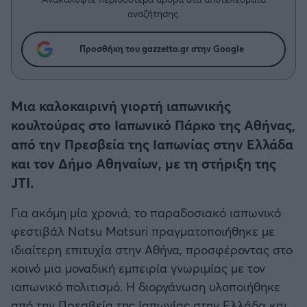
Η μητρότητα στον πάγκο
Δημήτρης Τσορμπατζόγλου
Συνεντεύξεις
αναζήτησης.
Άρης
Μεγάλη μου Αγάπη
Μια Ιστορία από την Πόλη
Προσθήκη του gazzetta.gr στην Google
Λεβαδειακός
ΟΦΗ
Μια καλοκαιρινή γιορτή ιαπωνικής
κουλτούρας στο Ιαπωνικό Πάρκο της Αθήνας,
Βόλος
από την Πρεσβεία της Ιαπωνίας στην Ελλάδα
και τον Δήμο Αθηναίων, με τη στήριξη της
Ατρόμητος Αθηνών
JTI.
Κηφισιά
Για ακόμη μία χρονιά, το παραδοσιακό ιαπωνικό
φεστιβάλ Natsu Matsuri πραγματοποιήθηκε με
Αστέρας Τρίπολης
ιδιαίτερη επιτυχία στην Αθήνα, προσφέροντας στο
κοινό μια μοναδική εμπειρία γνωριμίας με τον
Παναιτωλικός
ιαπωνικό πολιτισμό. Η διοργάνωση υλοποιήθηκε
από την Πρεσβεία της Ιαπωνίας στην Ελλάδα και