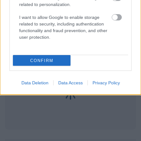
σου πρέπει να συνδεθείς
related to personalization.
στο my gazzetta!
I want to allow Google to enable storage
related to security, including authentication
functionality and fraud prevention, and other
Εγγραφή
Σύνδεση
user protection.
CONFIRM
Data Deletion
Data Access
Privacy Policy