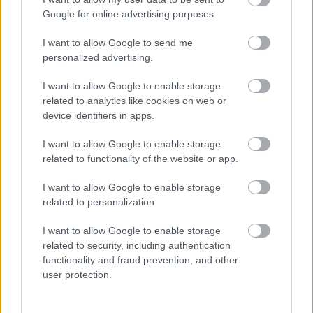
Google for online advertising purposes.
I want to allow Google to send me
«Μου χρωστάς έναν Αύγουστο»: Όλοι μιλούν για τη
personalized advertising.
φράση που έγινε τραγούδι, κανείς δεν ξέρει από
πού προήλθε
I want to allow Google to enable storage
related to analytics like cookies on web or
Ο χορηγός στη νέα φανέλα του Σαλάχ έκανε τους
device identifiers in apps.
Έλληνες να απορούν
I want to allow Google to enable storage
Αποστολία Ζώη: Ποζάρει στην παραλία και
related to functionality of the website or app.
εντυπωσιάζει με το καλλίγραμμο σώμα της
I want to allow Google to enable storage
related to personalization.
I want to allow Google to enable storage
related to security, including authentication
functionality and fraud prevention, and other
user protection.