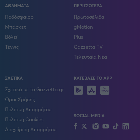
ΑΘΛΗΜΑΤΑ
ΠΕΡΙΣΣΟΤΕΡΑ
Ποδόσφαιρο
Πρωτοσέλιδα
Μπάσκετ
gMotion
Βόλεϊ
Plus
Τέννις
Gazzetta TV
Τελευταία Νέα
ΣΧΕΤΙΚΑ
ΚΑΤΕΒΑΣΕ ΤΟ APP
Android
IOS
Huawei
Σχετικά με το Gazzetta.gr
Όροι Χρήσης
Πολιτική Απορρήτου
SOCIAL MEDIA
Πολιτική Cookies
Facebook
Twitter
Instagram
YouTube
TikTok
Lin
Διαχείριση Απορρήτου