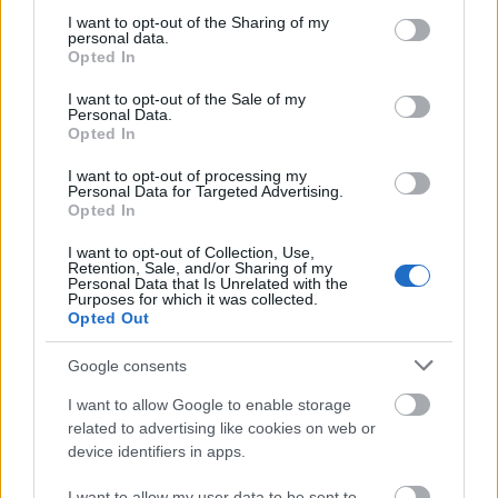
ανακαλύψετε
not limited to your visit or usage behaviour. You may click to
I want to opt-out of the Sharing of my
personal data.
grant or deny consent to Google and its third-party tags to
Opted In
use your data for below specified purposes in below Google
7 έξυπνα tips για να φτιάξετε γρήγορα τη βαλίτσα
των διακοπών
consent section.
I want to opt-out of the Sale of my
Personal Data.
Opted In
Η εξωτική παραλία της Πάργας που θα λατρέψετε
I want to opt-out of processing my
Personal Data for Targeted Advertising.
Opted In
I want to opt-out of Collection, Use,
Retention, Sale, and/or Sharing of my
Personal Data that Is Unrelated with the
Purposes for which it was collected.
Opted Out
Google consents
I want to allow Google to enable storage
related to advertising like cookies on web or
device identifiers in apps.
I want to allow my user data to be sent to