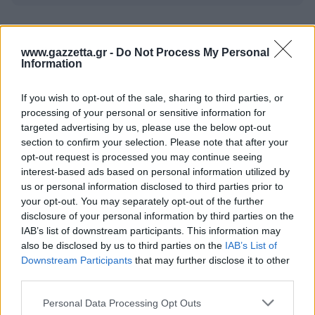
BEST OF
INTERNET
www.gazzetta.gr -
Do Not Process My Personal
Information
If you wish to opt-out of the sale, sharing to third parties, or
processing of your personal or sensitive information for
targeted advertising by us, please use the below opt-out
section to confirm your selection. Please note that after your
opt-out request is processed you may continue seeing
interest-based ads based on personal information utilized by
us or personal information disclosed to third parties prior to
your opt-out. You may separately opt-out of the further
disclosure of your personal information by third parties on the
IAB’s list of downstream participants. This information may
also be disclosed by us to third parties on the
IAB’s List of
Downstream Participants
that may further disclose it to other
third parties.
Please note that this website/app uses one or more Google
Personal Data Processing Opt Outs
6 γραφικά χωριά των Κυκλάδων που αξίζει να
services and may gather and store information including but