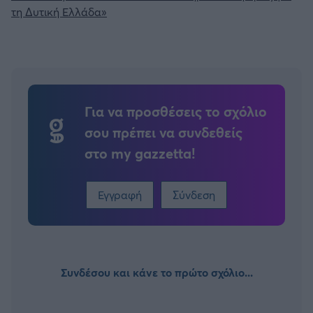
τη Δυτική Ελλάδα»
Άρσεναλ
Γιουβέντους
Για να προσθέσεις το σχόλιο
Μίλαν
σου πρέπει να συνδεθείς
Ίντερ
στο my gazzetta!
Μπάγερν Μονάχου
Εγγραφή
Σύνδεση
Παρί Σεν Ζερμέν
Συνδέσου και κάνε το πρώτο σχόλιο...