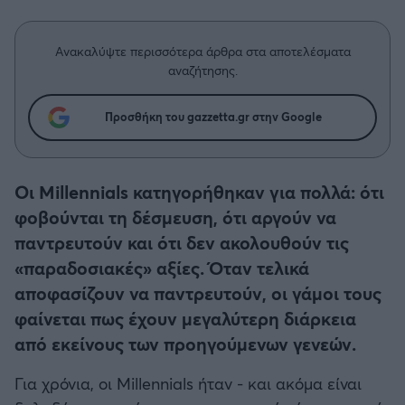
Η μητρότητα στον πάγκο
Δημήτρης Τσορμπατζόγλου
Συνεντεύξεις
Άρης
Μεγάλη μου Αγάπη
Ανακαλύψτε περισσότερα άρθρα στα αποτελέσματα
Μια Ιστορία από την Πόλη
αναζήτησης.
Λεβαδειακός
Προσθήκη του gazzetta.gr στην Google
ΟΦΗ
Βόλος
Οι Millennials κατηγορήθηκαν για πολλά: ότι
φοβούνται τη δέσμευση, ότι αργούν να
Ατρόμητος Αθηνών
παντρευτούν και ότι δεν ακολουθούν τις
«παραδοσιακές» αξίες. Όταν τελικά
Κηφισιά
αποφασίζουν να παντρευτούν, οι γάμοι τους
φαίνεται πως έχουν μεγαλύτερη διάρκεια
Αστέρας Τρίπολης
από εκείνους των προηγούμενων γενεών.
Παναιτωλικός
Για χρόνια, οι Millennials ήταν - και ακόμα είναι