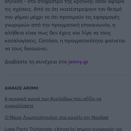
δηλαδή - στο στόχαστρο της κριτικής όσον αφορά
Καλαμάτα
τις σχέσεις. Από το ότι «κατέστρεψαν» τον θεσμό
του γάμου μέχρι το ότι προτιμούν τις εφαρμογές
Ηρακλής
γνωριμιών από την πραγματική επικοινωνία, η
αλήθεια είναι πως δεν έχεις και λίγα να τους
Μπαρτσελόνα
καταλογίσεις. Ωστόσο, η πραγματικότητα φαίνεται
να τους δικαιώνει.
Ρεάλ Μαδρίτης
Διαβάστε τη συνέχεια στο
jenny.gr
Ατλέτικο Μαδρίτης
Μάντσεστερ Γιουνάιτεντ
ΔΙΑΒΑΣΕ ΑΚΟΜΗ:
6 γραφικά χωριά των Κυκλάδων που αξίζει να
Μάντσεστερ Σίτι
ανακαλύψετε
Λίβερπουλ
Ο Νίκος Λυμπερόπουλος στο κανάλι της Novibet
Lake Party Trichonida: «Αποτελεί σημείο αναφοράς για
Τσέλσι