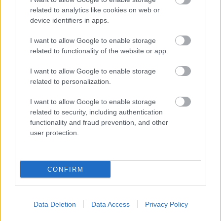
related to analytics like cookies on web or
device identifiers in apps.
I want to allow Google to enable storage
related to functionality of the website or app.
I want to allow Google to enable storage
related to personalization.
I want to allow Google to enable storage
related to security, including authentication
functionality and fraud prevention, and other
user protection.
Το ελληνικό βιβλίο που προτείνει η Dua Lipa δεν το
διάβασες στο σχολείο: Τι εστί «Deepfake»
CONFIRM
Το γνωστό φαγητό ξενύχτηδων που ακρίβυνε
αστρονομικά το 1989
Data Deletion
Data Access
Privacy Policy
Η χώρα στην οποία βρίσκεται το καλύτερο μέρος
για να μετακομίσεις όταν πάρεις σύνταξη