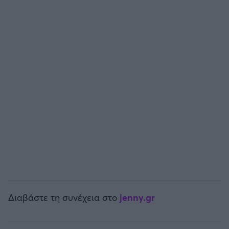
Άρσεναλ
Γιουβέντους
Μίλαν
Ίντερ
Μπάγερν Μονάχου
Παρί Σεν Ζερμέν
Διαβάστε τη συνέχεια στο
jenny.gr