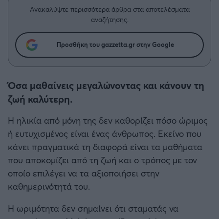
Η μητρότητα στον πάγκο
Δημήτρης Τσορμπατζόγλου
Συνεντεύξεις
Ανακαλύψτε περισσότερα άρθρα στα αποτελέσματα
Άρης
αναζήτησης.
Μεγάλη μου Αγάπη
Μια Ιστορία από την Πόλη
Λεβαδειακός
Προσθήκη του gazzetta.gr στην Google
ΟΦΗ
Όσα μαθαίνεις μεγαλώνοντας και κάνουν τη
Βόλος
ζωή καλύτερη.
Η ηλικία από μόνη της δεν καθορίζει πόσο ώριμος
Ατρόμητος Αθηνών
ή ευτυχισμένος είναι ένας άνθρωπος. Εκείνο που
κάνει πραγματικά τη διαφορά είναι τα μαθήματα
Κηφισιά
που αποκομίζει από τη ζωή και ο τρόπος με τον
οποίο επιλέγει να τα αξιοποιήσει στην
Αστέρας Τρίπολης
καθημερινότητά του.
Παναιτωλικός
Η ωριμότητα δεν σημαίνει ότι σταματάς να