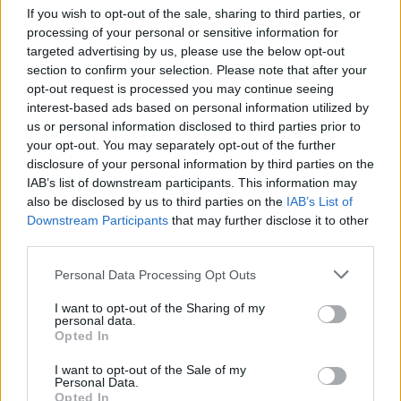
If you wish to opt-out of the sale, sharing to third parties, or
Εγγραφή
Σύνδεση
processing of your personal or sensitive information for
targeted advertising by us, please use the below opt-out
section to confirm your selection. Please note that after your
opt-out request is processed you may continue seeing
interest-based ads based on personal information utilized by
Συνδέσου και κάνε το πρώτο σχόλιο...
us or personal information disclosed to third parties prior to
your opt-out. You may separately opt-out of the further
disclosure of your personal information by third parties on the
IAB’s list of downstream participants. This information may
also be disclosed by us to third parties on the
IAB’s List of
Downstream Participants
that may further disclose it to other
third parties.
BEST OF
INTERNET
Please note that this website/app uses one or more Google
Personal Data Processing Opt Outs
services and may gather and store information including but
not limited to your visit or usage behaviour. You may click to
I want to opt-out of the Sharing of my
personal data.
grant or deny consent to Google and its third-party tags to
Opted In
use your data for below specified purposes in below Google
consent section.
I want to opt-out of the Sale of my
Personal Data.
Opted In