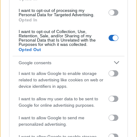
I want to opt-out of processing my
Personal Data for Targeted Advertising.
Opted In
I want to opt-out of Collection, Use,
Retention, Sale, and/or Sharing of my
Personal Data that Is Unrelated with the
Purposes for which it was collected.
Opted Out
Πέρα από τη Λισαβόνα: 10 μαγευτικοί προορισμοί
Google consents
της Πορτογαλίας
I want to allow Google to enable storage
related to advertising like cookies on web or
Το καλά κρυμμένο μυστικό της Κρήτης: Το φαράγγι
των Αγίων και η μαγευτική παραλία στο Λιβυκό
device identifiers in apps.
I want to allow my user data to be sent to
6 γραφικά χωριά των Κυκλάδων που αξίζει να
Google for online advertising purposes.
ανακαλύψετε
I want to allow Google to send me
personalized advertising.
I want to allow Google to enable storage