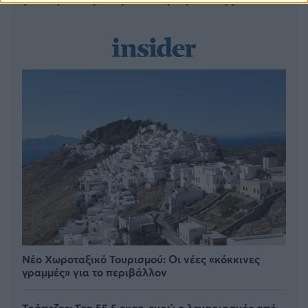
Νέο Χωροταξικό Τουρισμού: Οι νέες «κόκκινες
γραμμές» για το περιβάλλον
Τράπεζες: Στα 55,5 εκατ. ευρώ ο λογαριασμός από