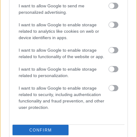
I want to allow Google to send me
personalized advertising.
Διαβάστε τη συνέχεια στο
jenny.gr
I want to allow Google to enable storage
related to analytics like cookies on web or
device identifiers in apps.
ΔΙΑΒΑΣΕ ΑΚΟΜΗ:
I want to allow Google to enable storage
5 σκέψεις που ταλανίζουν τους τελειομανείς ανθρώπους
related to functionality of the website or app.
- Και μόνο εκείνοι θα καταλάβουν
I want to allow Google to enable storage
related to personalization.
Νέα ανακάλυψη στην Κίνα: Γιατροί χειρουργούσαν με
αναισθησία πριν από 600 χρόνια
I want to allow Google to enable storage
related to security, including authentication
4 σημάδια ότι κάποιος απολαμβάνει κρυφά να σε βλέπει
functionality and fraud prevention, and other
να παλεύεις
user protection.
CONFIRM