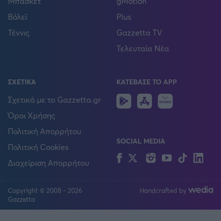
Μπάσκετ
gMotion
Βόλεϊ
Plus
Τέννις
Gazzetta TV
Τελευταία Νέα
ΣΧΕΤΙΚΑ
ΚΑΤΕΒΑΣΕ ΤΟ APP
Android
IOS
Huawei
Σχετικά με το Gazzetta.gr
Όροι Χρήσης
Πολιτική Απορρήτου
SOCIAL MEDIA
Πολιτική Cookies
Facebook
Twitter
Instagram
YouTube
TikTok
Lin
Διαχείριση Απορρήτου
Copyright © 2008 - 2026
Handcrafted by
FOLLOW US
Gazzetta