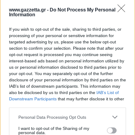
που επαναλαμβάνουμε καθημερινά στον εαυτό
Καλαμάτα
μας. Όταν αυτές οι πεποιθήσεις γίνονται συνήθεια,
www.gazzetta.gr -
Do Not Process My Personal
Information
αρχίζουμε να τις αντιμετωπίζουμε ως αλήθειες,
Ηρακλής
ακόμη κι αν απέχουν πολύ από την
If you wish to opt-out of the sale, sharing to third parties, or
πραγματικότητα.
processing of your personal or sensitive information for
Μπαρτσελόνα
targeted advertising by us, please use the below opt-out
Οι άνθρωποι που νιώθουν βαθιά δυστυχισμένοι
section to confirm your selection. Please note that after your
Ρεάλ Μαδρίτης
δεν έχουν απαραίτητα περισσότερα προβλήματα
opt-out request is processed you may continue seeing
interest-based ads based on personal information utilized by
από τους υπόλοιπους. Συχνά, όμως, έχουν έναν
us or personal information disclosed to third parties prior to
Ατλέτικο Μαδρίτης
πολύ αυστηρό εσωτερικό διάλογο που τους
your opt-out. You may separately opt-out of the further
εγκλωβίζει και δεν τους επιτρέπει να δουν τις
disclosure of your personal information by third parties on the
Μάντσεστερ Γιουνάιτεντ
επιλογές που υπάρχουν μπροστά τους.
IAB’s list of downstream participants. This information may
also be disclosed by us to third parties on the
IAB’s List of
Downstream Participants
that may further disclose it to other
Μάντσεστερ Σίτι
third parties.
Please note that this website/app uses one or more Google
Personal Data Processing Opt Outs
Λίβερπουλ
services and may gather and store information including but
not limited to your visit or usage behaviour. You may click to
I want to opt-out of the Sharing of my
personal data.
Τσέλσι
grant or deny consent to Google and its third-party tags to