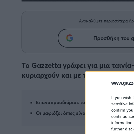
Ανακαλύψτε περισσότερα άρ
Προσθήκη του g
Το Gazzetta γράφει για μια ταινία
κυριαρχούν και με τον τρόπο τους 
www.gazze
If you wish 
Επαναπροσδιόρισε το είδος των γκάνγκστε
sensitive in
confirm you
Οι μαφιόζοι όπως είναι
continue se
information 
further disc