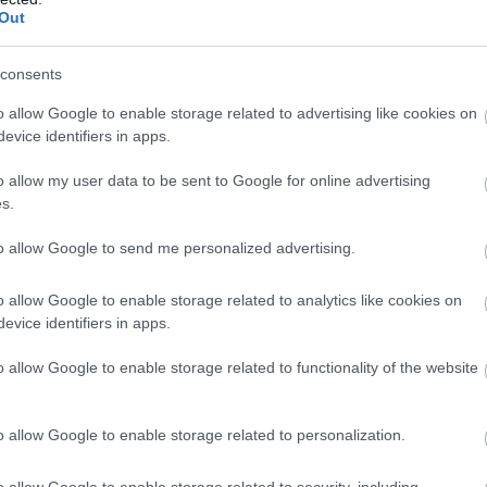
ζε
απλώνει τον φακό του στο σαστισμένο βλέμμα
Out
consents
κάνγκστερ ταινιών
o allow Google to enable storage related to advertising like cookies on
evice identifiers in apps.
ονού».
Εντάξει, προφανώς ο
Σκορσέζε
δεν έκανε
o allow my user data to be sent to Google for online advertising
στόσο, όταν έχεις δει τα δύο (κινηματογραφικά)
s.
η. Η τριλογία του
«Νονού»
εστιάζει στην ισχυρή
ν ανθρώπων της. Η οικογένεια
Κορλεόνε
, παρά τα
to allow Google to send me personalized advertising.
έλος δυνατή και με μια αφοπλιστική
o allow Google to enable storage related to analytics like cookies on
όνα του ίδιου νομίσματος, αλλά πιο βρόμικη, πιο
evice identifiers in apps.
ορά σκληρούς, γεμάτους εξουσία, γκάνγκστερ,
 οι μαφιόζοι δεν σταματάνε να «δουλεύουν» για
o allow Google to enable storage related to functionality of the website
λουν τον φόβο-σεβασμό τους. Όσο το φιλμ
α, η αδίστακτη πρακτική της παρέας των
o allow Google to enable storage related to personalization.
κή, ξεδιάντροπα αληθινή και είναι αυτή που μαζί
ο, αξιολύπητο, φινάλε. Στο τέλος της ταινίας, οι
o allow Google to enable storage related to security, including