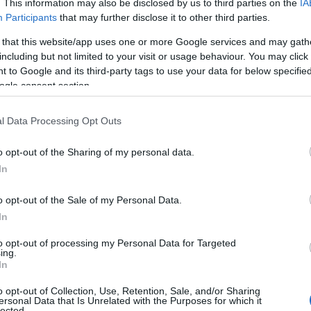
. This information may also be disclosed by us to third parties on the
IA
η, ιδρώτας. Ο
άνθρωπος
πρέπει να είναι έντιμος,
Participants
that may further disclose it to other third parties.
κό σύνολο, το κράτος, τις αρχές, τους νόμους. Ο
 that this website/app uses one or more Google services and may gath
 φόρους και τους λογαριασμούς του. Οι
including but not limited to your visit or usage behaviour. You may click 
ι τα παιδιά τους. Ο πατέρας και η μητέρα πρέπει
 to Google and its third-party tags to use your data for below specifi
αι τα λοιπά πάγια έξοδα, χρειάζεται να πηγαίνουν
ogle consent section.
λιγότερο απαραίτητα. Χρειάζεται να
l Data Processing Opt Outs
ρ, διασκέδαση. Όσο μπορούν. Α, επίσης πρέπει να
ι κινείται ο κόσμος και έτσι λειτουργεί ο
o opt-out of the Sharing of my personal data.
In
είμενό μας, στον χώρο μας, μπαίνει ο
Χένρι
. Φορά
ο με λεπτή λευκή γραμμή. Τα παπούτσια του
o opt-out of the Sale of my Personal Data.
ουκάμισο μεταξένιο, μωβ και στον λαιμό λάμπει ο
In
του και λέει το εξής:
ρε μάγκες, πώς αντέχετε να
to opt-out of processing my Personal Data for Targeted
ing.
τε στην ουρά για τα πάντα, αποταμιεύετε κάτι
In
σεις, έχουν έρθει οι
«φίλοι» του Χένρι.
Δεν
 χτύπημα κατάμουτρα και μονολογείς:
τελικά αυτοί
o opt-out of Collection, Use, Retention, Sale, and/or Sharing
ersonal Data that Is Unrelated with the Purposes for which it
lected.