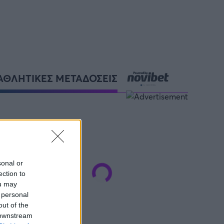
ΑΘΛΗΤΙΚΕΣ ΜΕΤΑΔΟΣΕΙΣ
sonal or
ection to
ou may
 personal
out of the
 downstream