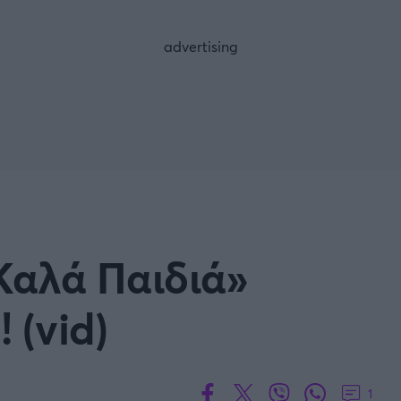
FOLLOW US
Καλά Παιδιά»
 (vid)
1