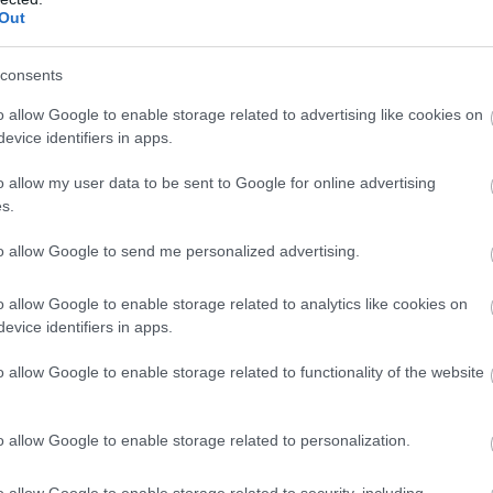
Out
άποτε, σε μια γωνιά της πλατφόρμας ροής
ομα της τύπισσας που
ραπάρει
μελωδικά,
consents
κυρίως, σε boom bap μονοπάτια και έχει μια φωνή
o allow Google to enable storage related to advertising like cookies on
φηγηματικό έως το γλυκά ακουστικό ποπ. Και δεν
evice identifiers in apps.
ν η παραγωγή πίσω από τα κομμάτια που έδιναν μια
o allow my user data to be sent to Google for online advertising
τή ταίριαζε/ταιριάζει τόσο ωραία με τη ραπ
s.
ά της και θα δώσουμε κι άλλα στοιχεία γι’ αυτό.
ι να γουστάρεις την κατάσταση που σου δίνει. Η
to allow Google to send me personalized advertising.
ή, ήρεμη και σου δίνει αβίαστα την αίσθηση της
o allow Google to enable storage related to analytics like cookies on
 χνάρια της σε κάνουν να εστιάζεις μόνο στον
evice identifiers in apps.
ο διακριτικό αλλά σίγουρο φωνητικό, αφηγηματικό,
νεις τον επόμενο καλλιτέχνη. Ο τρόπος που
o allow Google to enable storage related to functionality of the website
, με τις φωνές της ψυχής σου. Πώς να μην
o allow Google to enable storage related to personalization.
o allow Google to enable storage related to security, including