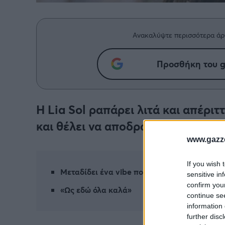
Ανακαλύψτε περισσότερα άρ
Προσθήκη του g
Η Lia Sol ραπάρει λιτά και απέριτ
και θέλει να αποδράσει.
www.gazze
If you wish 
Μεταδίδει ένα vibe που δεν μπορείς να αρν
sensitive in
confirm you
«Ως εδώ όλα καλά»
continue se
information 
further disc