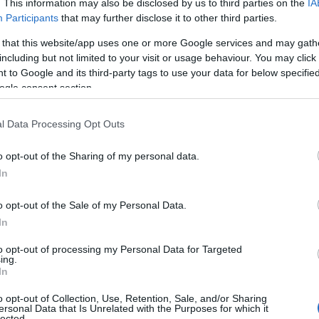
. This information may also be disclosed by us to third parties on the
IA
τα δεν είναι καλά! Και όμως, ακούς μια φωνή μέσα
Participants
that may further disclose it to other third parties.
τί συμβαίνει αυτό. Πώς γίνεται εντός σου να
 that this website/app uses one or more Google services and may gath
κότητα; Δεν ξέρεις. Επίσης δεν μπορείς να
including but not limited to your visit or usage behaviour. You may click 
νυμα να παίζει στα γαλλικά και εσύ να το
 to Google and its third-party tags to use your data for below specifi
τρόπος που οι φθόγγοι μπαίνουν ο ένας δίπλα
ogle consent section.
να αντέχουν, να μένουν γερές και να στέκουν σε
l Data Processing Opt Outs
 ότι η φάση είναι ένα ακόμα
ραπ
παιχνίδι. Σου
o opt-out of the Sharing of my personal data.
εν ξέρεις γιατί «σκάνε» στο κεφάλι σου αυτοί οι
In
 αυτοί το τρέχουν σαν να ναι κυνηγημένοι, μια
νια και τους αγαπάνε όλοι. Και μετά, σαν την
o opt-out of the Sale of my Personal Data.
ι έχει συμβεί: Άλλη μία μέρα σε αυτή την ζόρικη
In
tify, άλλη μία
γαμάτη
ράπερ
που ακούει στο
to opt-out of processing my Personal Data for Targeted
ing.
In
ίς να αρνηθείς
o opt-out of Collection, Use, Retention, Sale, and/or Sharing
ersonal Data that Is Unrelated with the Purposes for which it
lected.