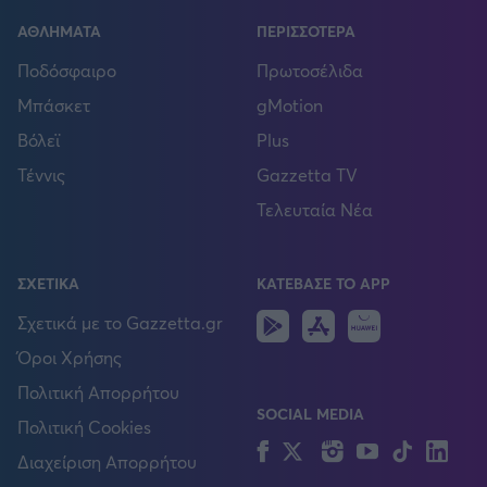
ΑΘΛΗΜΑΤΑ
ΠΕΡΙΣΣΟΤΕΡΑ
Ποδόσφαιρο
Πρωτοσέλιδα
Μπάσκετ
gMotion
Βόλεϊ
Plus
Τέννις
Gazzetta TV
Τελευταία Νέα
ΣΧΕΤΙΚΑ
ΚΑΤΕΒΑΣΕ ΤΟ APP
Android
IOS
Huawei
Σχετικά με το Gazzetta.gr
Όροι Χρήσης
Πολιτική Απορρήτου
SOCIAL MEDIA
Πολιτική Cookies
Facebook
Twitter
Instagram
YouTube
TikTok
Lin
Διαχείριση Απορρήτου