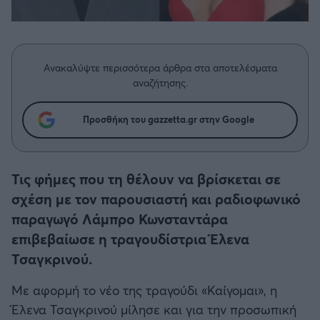
Η μητρότητα στον πάγκο
Δημήτρης Τσορμπατζόγλου
Συνεντεύξεις
Άρης
Μεγάλη μου Αγάπη
Μια Ιστορία από την Πόλη
Λεβαδειακός
Ανακαλύψτε περισσότερα άρθρα στα αποτελέσματα
αναζήτησης.
ΟΦΗ
Προσθήκη του gazzetta.gr στην Google
Βόλος
Ατρόμητος Αθηνών
Τις φήμες που τη θέλουν να βρίσκεται σε
σχέση με τον παρουσιαστή και ραδιοφωνικό
Κηφισιά
παραγωγό Λάμπρο Κωνσταντάρα
επιβεβαίωσε η τραγουδίστρια Έλενα
Αστέρας Τρίπολης
Τσαγκρινού.
Με αφορμή το νέο της τραγούδι «Καίγομαι», η
Παναιτωλικός
Έλενα Τσαγκρινού μίλησε και για την προσωπική