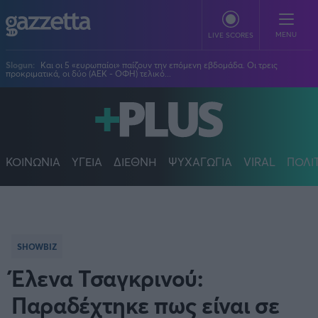
Παράκαμψη προς το κυρίως περιεχόμενο
MENU
LIVE SCORES
Slogun:
Και οι 5 «ευρωπαίοι» παίζουν την επόμενη εβδομάδα. Οι τρεις
προκριματικά, οι δύο (ΑΕΚ - ΟΦΗ) τελικό...
ΠΟΔΟΣΦΑΙΡΟ
Stoiximan Super League
ΜΠΑΣΚΕΤ
Super League 2
Stoiximan GBL
ΚΟΙΝΩΝΙΑ
ΥΓΕΙΑ
ΔΙΕΘΝΗ
ΨΥΧΑΓΩΓΙΑ
VIRAL
ΠΟΛΙ
ΒΟΛΕΪ
Champions League
EuroLeague
Novibet Volley League
ΑΛΛΑ ΣΠΟΡ
Europa League
Champions League
Volley League Γυναικών
Τένις
PLUS
Conference League
NBA
Pre League
Χάντμπολ
Πολιτική
Κύπελλο Ελλάδας
Εθνική Μπάσκετ
SHOWBIZ
BLOGGERS
Κύπελλο Ανδρών
Πόλο
Κοινωνία
Premier League
Elite League
Έλενα Τσαγκρινού:
Νίκος Αθανασίου
GMOTION
Κύπελλο Γυναικών
Διεθνή
Στίβος
La Liga
Δημήτρης Βέργος
Α1 Γυναικών
Παραδέχτηκε πως είναι σε
GMotion F1
Champions League
Viral
ΠΡΩΤΟΣΕΛΙΔΑ
Γυμναστική
Serie A
Βασίλης Βλαχόπουλος
Κύπελλο Ελλάδος