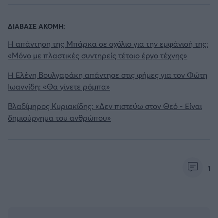
ΔΙΑΒΑΣΕ ΑΚΟΜΗ:
Η απάντηση της Μπάρκα σε σχόλιο για την εμφάνισή της:
«Μόνο με πλαστικές συντηρείς τέτοιο έργο τέχνης»
Η Ελένη Βουλγαράκη απάντησε στις φήμες για τον Φώτη
Ιωαννίδη: «Θα γίνετε ρόμπα»
Βλαδίμηρος Κυριακίδης: «Δεν πιστεύω στον Θεό - Είναι
δημιούργημα του ανθρώπου»
1