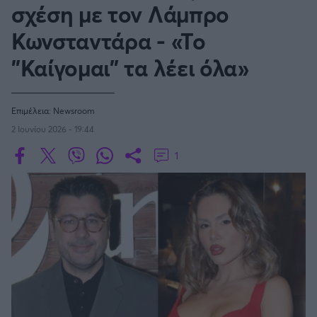
Οδηγός F1
CEV Cup
σχέση με τον Λάμπρο
Τεχνολογία
Παναγιώτης Δαλαταριώφ
Κολύμβηση
ΑΘΛΗΤΙΚΕΣ ΜΕΤΑΔΟΣΕΙΣ
Bundesliga
EuroCup
GMotion WRC
Υγεία
Challenge Cup
Κωνσταντάρα - «Το
Ανδρέας Δημάτος
Μπιτς Βόλεϊ
Ligue 1
Mundobasket
GMotion MotoGP
LIVE SCORE
Showbiz
Αντώνης Καλκαβούρας
"Καίγομαι" τα λέει όλα»
Ιστιοπλοΐα
Basketaki
Εθνική Ελλάδος
GWOMEN
Αντώνης Καρπετόπουλος
Eurobasket
Κωπηλασία
Μουντιάλ 2026
Δημήτρης Κατσιώνης
ΑΘΛΗΤΙΚΗ ΗΧΩ
Ξιφασκία
Επιμέλεια:
Newsroom
Wyscout Analysis
Γιώργος Κούβαρης
ΕΚΠΟΜΠΕΣ
2 Ιουνίου 2026 - 19:44
Σκοποβολή
Ευρώπη
Κώστας Νικολακόπουλος
GALACTICOS BY INTERWETTEN
Κόσμος
1
Πάλη
ΟΜΑΔΕΣ
Γιάννης Πάλλας
GAZZ FLOOR BY NOVIBET
Νίκος Παπαδογιάννης
Τάε κβον ντο
ΑΕΚ
PODCASTS
POLE POSITION BY ALLWYN
Γιώργος Σακελλαρίου
Τζούντο
ΣΠΛΙΤ
OLD SCHOOL
GAZZETTA ACTS
Γιάννης Σερέτης
Ολυμπιακός
Πινγκ - πονγκ
Transfer Stories
ΜΕΤΑΒΙΒΑΣΗ BY NOVIBET
Gazzetta For Her
Σταύρος Σουντουλίδης
GAZZETTA SPECIALS
gMotion
Μαχητικά Αθλήματα
Θέμα Ισότητας
Δημήτρης Τομαράς
ΠΑΟΚ
Unique
Πυγμαχία
Για τον Αλέξανδρο
Γιώργος Τσακίρης
Wyscout Analysis
Άρση Βαρών
#GiatonAlki
Παναθηναϊκός
Μιχάλης Τσαμπάς
InStat Analysis