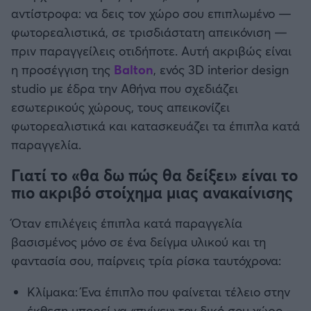
αντίστροφα: να δεις τον χώρο σου επιπλωμένο —
φωτορεαλιστικά, σε τρισδιάστατη απεικόνιση —
Άρσεναλ
πριν παραγγείλεις οτιδήποτε. Αυτή ακριβώς είναι
η προσέγγιση της
Balton
, ενός 3D interior design
Γιουβέντους
studio με έδρα την Αθήνα που σχεδιάζει
εσωτερικούς χώρους, τους απεικονίζει
Μίλαν
φωτορεαλιστικά και κατασκευάζει τα έπιπλα κατά
παραγγελία.
Ίντερ
Γιατί το «θα δω πώς θα δείξει» είναι το
Μπάγερν Μονάχου
πιο ακριβό στοίχημα μιας ανακαίνισης
Όταν επιλέγεις έπιπλα κατά παραγγελία
Παρί Σεν Ζερμέν
βασισμένος μόνο σε ένα δείγμα υλικού και τη
φαντασία σου, παίρνεις τρία ρίσκα ταυτόχρονα:
Κλίμακα: Ένα έπιπλο που φαίνεται τέλειο στην
έκθεση μπορεί να «πνίγει» τον δικό σου χώρο —