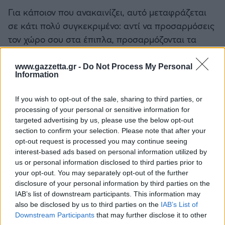
Για κάποιον που ανακαινίζει, αυτό μεταφράζεται
σε κάτι πολύ συγκεκριμένο: αντί να προσαρμόσεις
τον χώρο σου στα έπιπλα, προσαρμόζονται τα
έπιπλα στον χώρο σου.
www.gazzetta.gr -
Do Not Process My Personal
Συχνές ερωτήσεις για τον 3D
Information
σχεδιασμό επίπλων
If you wish to opt-out of the sale, sharing to third parties, or
Πρέπει να έχω έτοιμη μελέτη αρχιτέκτονα για να
processing of your personal or sensitive information for
targeted advertising by us, please use the below opt-out
ξεκινήσω; Όχι απαραίτητα. Αρκεί η κάτοψη του
section to confirm your selection. Please note that after your
χώρου. Η ομάδα της Balton μπορεί να ξεκινήσει
opt-out request is processed you may continue seeing
τον σχεδιασμό από εκεί, είτε είσαι ιδιώτης είτε
interest-based ads based on personal information utilized by
συνεργάζεσαι ήδη με αρχιτέκτονα.
us or personal information disclosed to third parties prior to
your opt-out. You may separately opt-out of the further
disclosure of your personal information by third parties on the
Μπορώ να δω το έπιπλο πριν το παραγγείλω; Ναι.
IAB’s list of downstream participants. This information may
Αυτό είναι το βασικό πλεονέκτημα της
also be disclosed by us to third parties on the
IAB’s List of
διαδικασίας: λαμβάνεις φωτορεαλιστικά 3D
Downstream Participants
that may further disclose it to other