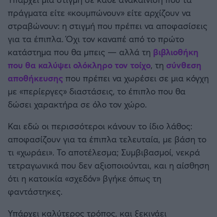
Καλαμάτα
πράγματα είτε «κουμπώνουν» είτε αρχίζουν να
στραβώνουν: η στιγμή που πρέπει να αποφασίσεις
Ηρακλής
για τα έπιπλα. Όχι τον καναπέ από το πρώτο
κατάστημα που θα μπεις — αλλά τη
βιβλιοθήκη
Μπαρτσελόνα
που θα καλύψει ολόκληρο τον τοίχο
, τη
σύνθεση
αποθήκευσης
που πρέπει να χωρέσει σε μια κόγχη
Ρεάλ Μαδρίτης
με «περίεργες» διαστάσεις, το έπιπλο που θα
δώσει χαρακτήρα σε όλο τον χώρο.
Ατλέτικο Μαδρίτης
Και εδώ οι περισσότεροι κάνουν το ίδιο λάθος:
Μάντσεστερ Γιουνάιτεντ
αποφασίζουν για τα έπιπλα τελευταία, με βάση το
τι «χωράει». Το αποτέλεσμα; Συμβιβασμοί, νεκρά
Μάντσεστερ Σίτι
τετραγωνικά που δεν αξιοποιούνται, και η αίσθηση
ότι η κατοικία «σχεδόν» βγήκε όπως τη
Λίβερπουλ
φαντάστηκες.
Υπάρχει καλύτερος τρόπος, και ξεκινάει
Τσέλσι