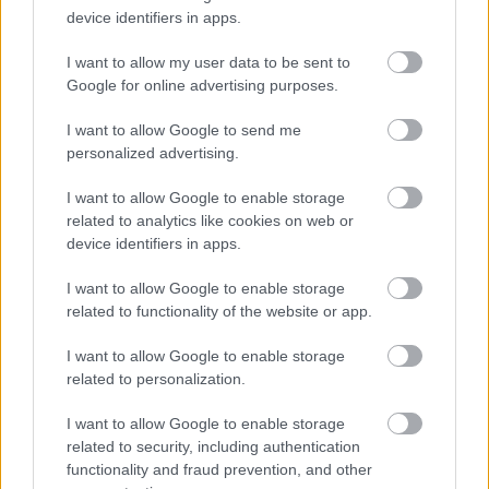
device identifiers in apps.
τετραγωνικό αντί να αφήνει νεκρά κενά.
I want to allow my user data to be sent to
Παραδίδετε εκτός Αθήνας; Ναι. Η Balton
Google for online advertising purposes.
σχεδιάζει, παράγει και αποστέλλει παγκοσμίως,
ανεξάρτητα από την απόσταση.
I want to allow Google to send me
personalized advertising.
Τι είδους έπιπλα καλύπτετε; Από βιβλιοθήκες και
I want to allow Google to enable storage
συστήματα αποθήκευσης μέχρι κρεβάτια,
related to analytics like cookies on web or
καναπέδες, πολυθρόνες, καρέκλες,
τραπεζάκια
device identifiers in apps.
σαλονιού,
έπιπλα εισόδου
και εξοπλισμό
I want to allow Google to enable storage
γραφείου, με δυνατότητα πλήρους εξατομίκευσης.
related to functionality of the website or app.
Το πρώτο βήμα κοστίζει μόνο μια
I want to allow Google to enable storage
συζήτηση
related to personalization.
Αν σχεδιάζεις την ανακαίνιση της κατοικίας σου
I want to allow Google to enable storage
related to security, including authentication
και θέλεις να τη δεις ολοκληρωμένη πριν πάρεις
functionality and fraud prevention, and other
την παραμικρή απόφαση, μπορείς να
κλείσεις ένα