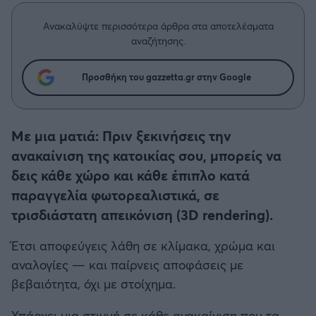
Η μητρότητα στον πάγκο
Δημήτρης Τσορμπατζόγλου
Συνεντεύξεις
Άρης
Ανακαλύψτε περισσότερα άρθρα στα αποτελέσματα
Μεγάλη μου Αγάπη
αναζήτησης.
Μια Ιστορία από την Πόλη
Λεβαδειακός
Προσθήκη του gazzetta.gr στην Google
ΟΦΗ
Με μια ματιά: Πριν ξεκινήσεις την
Βόλος
ανακαίνιση της κατοικίας σου, μπορείς να
δεις κάθε χώρο και κάθε έπιπλο κατά
Ατρόμητος Αθηνών
παραγγελία φωτορεαλιστικά, σε
Κηφισιά
τρισδιάστατη απεικόνιση (3D rendering).
Έτσι αποφεύγεις λάθη σε κλίμακα, χρώμα και
Αστέρας Τρίπολης
αναλογίες — και παίρνεις αποφάσεις με
βεβαιότητα, όχι με στοίχημα.
Παναιτωλικός
Υπάρχει μια στιγμή σε κάθε ανακαίνιση που τα