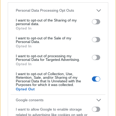
renderings του χώρου σου πριν μπει σε παραγωγή
third parties.
οτιδήποτε.
Please note that this website/app uses one or more Google
Personal Data Processing Opt Outs
services and may gather and store information including but
not limited to your visit or usage behaviour. You may click to
I want to opt-out of the Sharing of my
personal data.
grant or deny consent to Google and its third-party tags to
Opted In
use your data for below specified purposes in below Google
consent section.
I want to opt-out of the Sale of my
Personal Data.
Opted In
I want to opt-out of processing my
Personal Data for Targeted Advertising.
Opted In
I want to opt-out of Collection, Use,
Retention, Sale, and/or Sharing of my
Personal Data that Is Unrelated with the
Purposes for which it was collected.
Opted Out
Σε τι διαφέρει ένα έπιπλο κατά παραγγελία από
ένα έτοιμο; Σχεδιάζεται στις ακριβείς διαστάσεις
Google consents
και ανάγκες του χώρου σου, με υλικά και
I want to allow Google to enable storage
φινίρισμα της επιλογής σου, αξιοποιώντας κάθε
related to advertising like cookies on web or