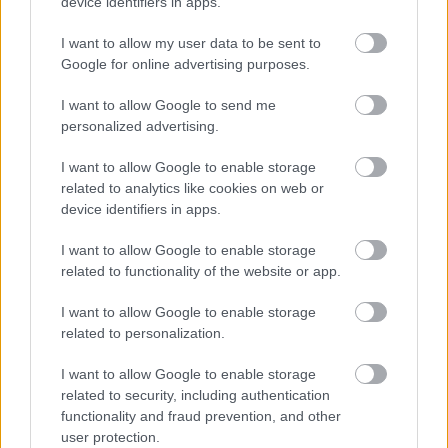
καταδικάστηκε σε κισάς - «ανταπόδοση με το ίδιο
device identifiers in apps.
μέτρο» - δηλαδή εκτέλεση δι’ απαγχονισμού, για
I want to allow my user data to be sent to
συμμετοχή στον φόνο του συζύγου της.
Google for online advertising purposes.
Διαβάστε τη συνέχεια στο
newsbomb.gr
I want to allow Google to send me
personalized advertising.
I want to allow Google to enable storage
related to analytics like cookies on web or
ΔΙΑΒΑΣΕ ΑΚΟΜΗ:
device identifiers in apps.
Κίνα: Σήκωσαν τσιμεντένιο μπλοκ 1.540 τόνων για νέο
I want to allow Google to enable storage
λιμενικό έργο – Θα κατασκευαστούν 75 για έως 72 πλοία
related to functionality of the website or app.
Ταϊλάνδη: Σοκαριστικό βίντεο από την επίθεση 14χρονου
I want to allow Google to enable storage
σε σχολείο – Σκότωσε τους παππούδες του και 5
related to personalization.
εκπαιδευτικούς
I want to allow Google to enable storage
Ιστορική λειψυδρία στην Ευρώπη: Επιβάτες κρουαζιέρας
related to security, including authentication
έχασαν στάσεις λόγω πτώσης της στάθμης των ποταμών
functionality and fraud prevention, and other
user protection.