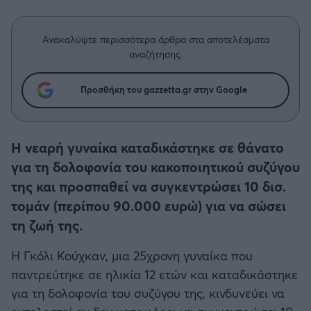
Η μητρότητα στον πάγκο
Δημήτρης Τσορμπατζόγλου
Συνεντεύξεις
Άρης
Μεγάλη μου Αγάπη
Ανακαλύψτε περισσότερα άρθρα στα αποτελέσματα
Μια Ιστορία από την Πόλη
αναζήτησης.
Λεβαδειακός
Προσθήκη του gazzetta.gr στην Google
ΟΦΗ
Βόλος
Η νεαρή γυναίκα καταδικάστηκε σε θάνατο
για τη δολοφονία του κακοποιητικού συζύγου
Ατρόμητος Αθηνών
της και προσπαθεί να συγκεντρώσει 10 δισ.
τομάν (περίπου 90.000 ευρώ) για να σώσει
Κηφισιά
τη ζωή της.
Αστέρας Τρίπολης
Η Γκόλι Κούχκαν, μια 25χρονη γυναίκα που
παντρεύτηκε σε ηλικία 12 ετών και καταδικάστηκε
Παναιτωλικός
για τη δολοφονία του συζύγου της, κινδυνεύει να