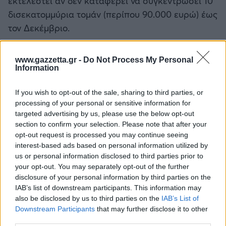
εκτελεστεί αν δεν καταφέρει να συγκεντρώσει 10
Καλαμάτα
δισεκατομμύρια τομάν (περίπου 90.000 ευρώ) έως
τον Δεκέμβριο.
Ηρακλής
Η Κούχκαν κρατείται στην πτέρυγα των
www.gazzetta.gr -
Do Not Process My Personal
Μπαρτσελόνα
θανατοποινιτών στην κεντρική φυλακή του
Information
Γοργκάν, στo βόρειο Ιραν, τα τελευταία επτά
Ρεάλ Μαδρίτης
χρόνια.
If you wish to opt-out of the sale, sharing to third parties, or
processing of your personal or sensitive information for
targeted advertising by us, please use the below opt-out
Ατλέτικο Μαδρίτης
section to confirm your selection. Please note that after your
opt-out request is processed you may continue seeing
Μάντσεστερ Γιουνάιτεντ
interest-based ads based on personal information utilized by
us or personal information disclosed to third parties prior to
your opt-out. You may separately opt-out of the further
Μάντσεστερ Σίτι
disclosure of your personal information by third parties on the
IAB’s list of downstream participants. This information may
Λίβερπουλ
also be disclosed by us to third parties on the
IAB’s List of
Downstream Participants
that may further disclose it to other
third parties.
Τσέλσι