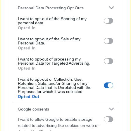
Please note that this website/app uses one or more Google
Personal Data Processing Opt Outs
services and may gather and store information including but
Άρσεναλ
not limited to your visit or usage behaviour. You may click to
I want to opt-out of the Sharing of my
personal data.
grant or deny consent to Google and its third-party tags to
Opted In
Γιουβέντους
use your data for below specified purposes in below Google
consent section.
I want to opt-out of the Sale of my
Personal Data.
Μίλαν
Opted In
I want to opt-out of processing my
Ίντερ
Personal Data for Targeted Advertising.
Opted In
Μπάγερν Μονάχου
I want to opt-out of Collection, Use,
Retention, Sale, and/or Sharing of my
Personal Data that Is Unrelated with the
Purposes for which it was collected.
Παρί Σεν Ζερμέν
Opted Out
Google consents
Ήταν 18 ετών όταν συνελήφθη για τον θάνατο του
I want to allow Google to enable storage
συζύγου της, τον Μάιο του 2018, και
related to advertising like cookies on web or