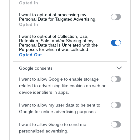
«Φαέθων»: Εισέρχεται σε φάση υλοποίησης το
Opted In
πρωτοποριακό mega φωτοβολταϊκό στο Δομοκό
I want to opt-out of processing my
Personal Data for Targeted Advertising.
Η «μπαταρία» του βυθού: Το φιλόδοξο σχέδιο με
Opted In
δεξαμενή 20 εκατ. λίτρων κάτω από τη θάλασσα
I want to opt-out of Collection, Use,
Retention, Sale, and/or Sharing of my
Personal Data that Is Unrelated with the
Purposes for which it was collected.
Opted Out
Google consents
Για να προσθέσεις το σχόλιο
I want to allow Google to enable storage
σου πρέπει να συνδεθείς
related to advertising like cookies on web or
στο my gazzetta!
device identifiers in apps.
I want to allow my user data to be sent to
Εγγραφή
Σύνδεση
Google for online advertising purposes.
I want to allow Google to send me
personalized advertising.