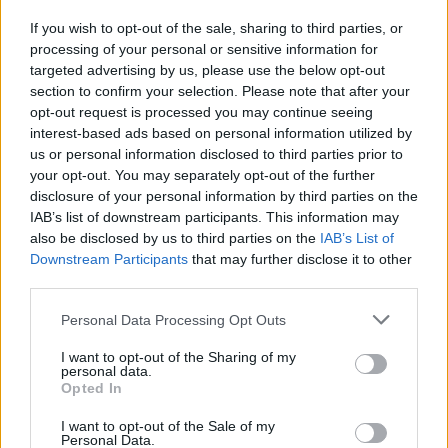
Η τεχνολογία eSIM επιτρέπει τη χρήση πολλαπλών
If you wish to opt-out of the sale, sharing to third parties, or
καρτών ταυτόχρονα σε μία συσκευή,
processing of your personal or sensitive information for
διευκολύνοντας σημαντικά τους χρήστες που
targeted advertising by us, please use the below opt-out
section to confirm your selection. Please note that after your
ταξιδεύουν, καθώς δεν απαιτείται η φυσική
opt-out request is processed you may continue seeing
αλλαγή ή μεταφορά καρτών SIM. Επιπλέον, η
interest-based ads based on personal information utilized by
Apple είχε ήδη επισημάνει κατά την παρουσίαση
us or personal information disclosed to third parties prior to
your opt-out. You may separately opt-out of the further
της σειράς iPhone 14 ότι οι eSIM είναι πιο
disclosure of your personal information by third parties on the
ασφαλείς, αφού δεν μπορούν να αφαιρεθούν αν
IAB’s list of downstream participants. This information may
το τηλέφωνο χαθεί ή κλαπεί, ενισχύοντας έτσι την
also be disclosed by us to third parties on the
IAB’s List of
προστασία των δεδομένων και των συνδέσεων.
Downstream Participants
that may further disclose it to other
third parties.
Please note that this website/app uses one or more Google
Personal Data Processing Opt Outs
services and may gather and store information including but
ΔΙΑΒΑΣΕ ΑΚΟΜΗ:
not limited to your visit or usage behaviour. You may click to
I want to opt-out of the Sharing of my
personal data.
grant or deny consent to Google and its third-party tags to
Το πιο περίπλοκο ρολόι-«λαβύρινθος» στον κόσμο:
Opted In
use your data for below specified purposes in below Google
Διαθέτει 63 επιπλέον λειτουργίες (vid)
consent section.
I want to opt-out of the Sale of my
Personal Data.