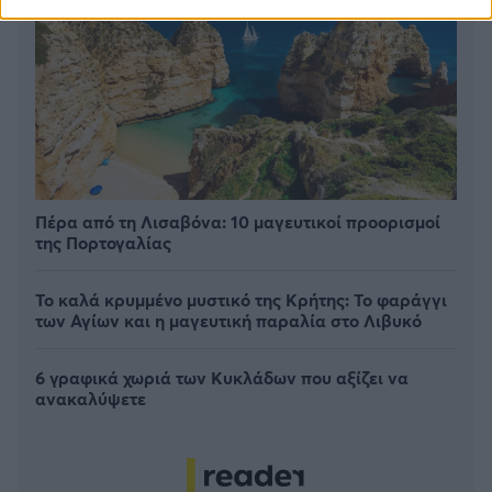
Πέρα από τη Λισαβόνα: 10 μαγευτικοί προορισμοί
της Πορτογαλίας
Το καλά κρυμμένο μυστικό της Κρήτης: Το φαράγγι
των Αγίων και η μαγευτική παραλία στο Λιβυκό
6 γραφικά χωριά των Κυκλάδων που αξίζει να
ανακαλύψετε