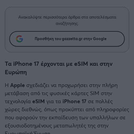
Η μητρότητα στον πάγκο
Δημήτρης Τσορμπατζόγλου
Συνεντεύξεις
Άρης
Μεγάλη μου Αγάπη
Ανακαλύψτε περισσότερα άρθρα στα αποτελέσματα
Μια Ιστορία από την Πόλη
αναζήτησης.
Λεβαδειακός
Προσθήκη του gazzetta.gr στην Google
ΟΦΗ
Βόλος
Τα iPhone 17 έρχονται με eSIM και στην
Ευρώπη
Ατρόμητος Αθηνών
Η
Apple
σχεδιάζει να προχωρήσει στην πλήρη
Κηφισιά
μετάβαση από τις φυσικές κάρτες SIM στην
τεχνολογία
eSIM
για τα
iPhone 17
σε πολλές
Αστέρας Τρίπολης
χώρες διεθνώς, όπως προκύπτει από πληροφορίες
που αφορούν την εκπαίδευση των υπαλλήλων σε
Παναιτωλικός
εξουσιοδοτημένους μεταπωλητές της στην
Ευρωπαϊκή Ένωση.