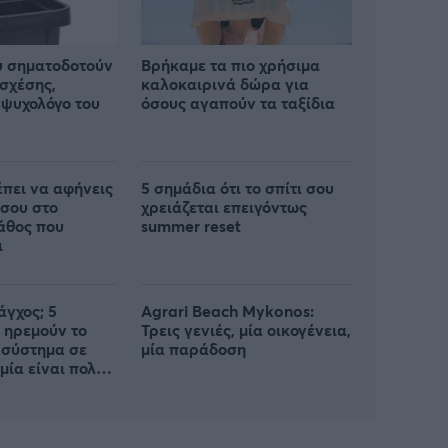
υ σηματοδοτούν
Βρήκαμε τα πιο χρήσιμα
 σχέσης,
καλοκαιρινά δώρα για
ψυχολόγο του
όσους αγαπούν τα ταξίδια
έπει να αφήνεις
5 σημάδια ότι το σπίτι σου
 σου στο
χρειάζεται επειγόντως
λάθος που
summer reset
ι
άγχος; 5
Agrari Beach Mykonos:
 ηρεμούν το
Τρεις γενιές, μία οικογένεια,
 σύστημα σε
μία παράδοση
 μία είναι πολύ