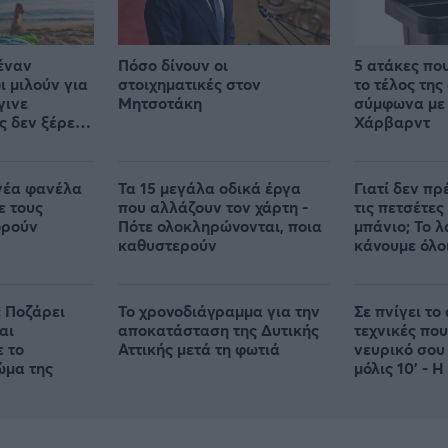
έναν
Πόσο δίνουν οι
5 ατάκες πο
ι μιλούν για
στοιχηματικές στον
το τέλος της
γινε
Μητσοτάκη
σύμφωνα με 
ς δεν ξέρει
Χάρβαρντ
θε
νέα φανέλα
Τα 15 μεγάλα οδικά έργα
Γιατί δεν πρ
ε τους
που αλλάζουν τον χάρτη -
τις πετσέτες
ορούν
Πότε ολοκληρώνονται, ποια
μπάνιο; Το 
καθυστερούν
κάνουμε όλο
 Ποζάρει
Το χρονοδιάγραμμα για την
Σε πνίγει το 
αι
αποκατάσταση της Δυτικής
τεχνικές που
ε το
Αττικής μετά τη φωτιά
νευρικό σου
ώμα της
μόλις 10' - Η
απλή