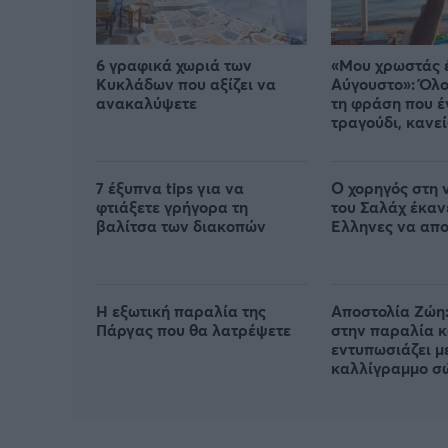
6 γραφικά χωριά των
«Μου χρωστάς 
Κυκλάδων που αξίζει να
Αύγουστο»: Όλο
ανακαλύψετε
τη φράση που έ
τραγούδι, κανεί
από πού προήλ
7 έξυπνα tips για να
Ο χορηγός στη 
φτιάξετε γρήγορα τη
του Σαλάχ έκαν
βαλίτσα των διακοπών
Έλληνες να απ
Η εξωτική παραλία της
Αποστολία Ζώη:
Πάργας που θα λατρέψετε
στην παραλία κ
εντυπωσιάζει μ
καλλίγραμμο σ