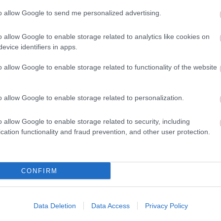
to allow Google to send me personalized advertising.
o allow Google to enable storage related to analytics like cookies on
evice identifiers in apps.
o allow Google to enable storage related to functionality of the website
: Από γεννήτρια και ψησταριά ξεκίνησαν οι πυρκαγιές
o allow Google to enable storage related to personalization.
ηγορούμενη για τον εμπρησμό – Αύριο ενώπιον
o allow Google to enable storage related to security, including
cation functionality and fraud prevention, and other user protection.
λοκληρώθηκαν 325 αυτοψίες της ΓΔΑΕΦΚ στις πληγείσες
CONFIRM
Data Deletion
Data Access
Privacy Policy