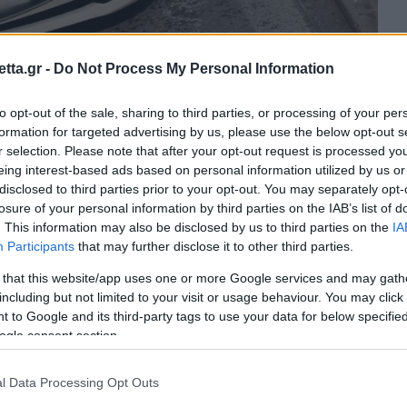
tta.gr -
Do Not Process My Personal Information
to opt-out of the sale, sharing to third parties, or processing of your per
θρα στα αποτελέσματα αναζήτησης.
formation for targeted advertising by us, please use the below opt-out s
r selection. Please note that after your opt-out request is processed y
azzetta.gr στην Google
eing interest-based ads based on personal information utilized by us or
disclosed to third parties prior to your opt-out. You may separately opt-
losure of your personal information by third parties on the IAB’s list of
. This information may also be disclosed by us to third parties on the
IA
κριση, απ’ όπου ζήτησε και πήρε
Participants
that may further disclose it to other third parties.
ν απολογία της και αφέθηκε
 that this website/app uses one or more Google services and may gath
including but not limited to your visit or usage behaviour. You may click 
 to Google and its third-party tags to use your data for below specifi
ogle consent section.
δώσει τις επόμενες ημέρες η 15χρονη που
ικό που είχε από την ερωτική συνεύρεση της
l Data Processing Opt Outs