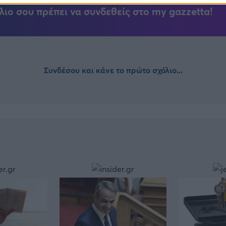
λιο σου πρέπει να συνδεθείς στο my gazzetta!
Συνδέσου και κάνε το πρώτο σχόλιο...