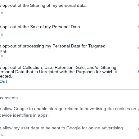
o opt-out of the Sharing of my personal data.
In
εριστατικό είχε συμβεί τον Φεβρουάριο του 2023
λία που έγινε από την τότε 13χρονη κοπέλα και
o opt-out of the Sale of my Personal Data.
ωκτικές Αρχές της περιοχής μας, ενώ είχε
In
έτασης.
to opt-out of processing my Personal Data for Targeted
ing.
In
o opt-out of Collection, Use, Retention, Sale, and/or Sharing
ersonal Data that Is Unrelated with the Purposes for which it
lected.
Out
consents
o allow Google to enable storage related to advertising like cookies on
evice identifiers in apps.
o allow my user data to be sent to Google for online advertising
s.